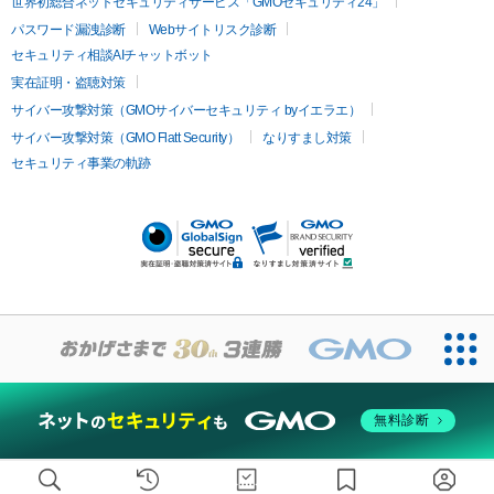
疲労回復・健康
世界初総合ネットセキュリティサービス「GMOセキュリティ24」
オリジオ
ミラノリピール
サーマジェン
リバースピール
パスワード漏洩診断
Webサイトリスク診断
プラセンタ注射
にんにく注射
オンダリフト
ジュベルック
ルビーフラクショナル
セキュリティ相談AIチャットボット
実在証明・盗聴対策
医療脱毛
サイバー攻撃対策（GMOサイバーセキュリティ byイエラエ）
医療脱毛（VIO）
医療脱毛
サイバー攻撃対策（GMO Flatt Security）
なりすまし対策
セキュリティ事業の軌跡
その他
二重埋没
アートメイク
ガミースマイル治療
オフィスホワイト
ニング
ピアス穴あけ
無料診断