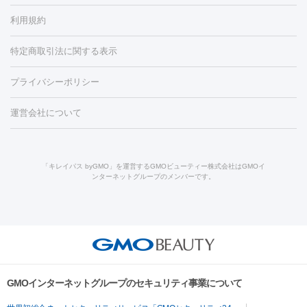
容内服
タトゥー除去
医療痩身
傷跡治療
医療脱毛（おなか）
疲
利用規約
薬剤
労回復点滴・疲労回復注射
くま治療
切開施術
デリケートゾー
リジェノックス
クレヴィエル
ファットインパクト
ヒアルロニ
ほくろ・いぼ
ンケア
ホワイトニング
わきが治療
カベリン
隆鼻術
医療
特定商取引法に関する表示
ダーゼ
サリチル酸マクロゴールピーリング
ボライト
幹細胞培
CO2レーザー
脱毛（お尻）
ショッピングリフト
ガミースマイル治療
レーザ
養上清液
プライバシーポリシー
ー治療（しみ・くすみ）
水光注射（しみ・くすみ）
RF治療
レ
小顔・フェイスライン
ーザー治療（毛穴・ニキビ跡）
涙袋ヒアルロン酸
顎ヒアルロン
機器
運営会社について
HIFU（ハイフ）
糸リフト
ショッピングリフト
酸
唇ヒアルロン酸注射
水光注射（毛穴・ニキビ跡）
鼻ヒアル
ルメッカ
プラズマシャワー
ウルトラセルQプラス
BBL光治
ロン酸注射
医療脱毛（うなじ）
ヒアルロン酸注射（豊胸）
レ
痩身・ダイエット
療
メディオスター
ジェネシス
ウルトラアクセント
ウルト
ーザー治療（黒ずみ）
医療脱毛（指）
ダイエット点滴・ ダイエ
脂肪溶解注射
BNLS・BNLS neo
カベリン
輪郭注射（MLM）
「キレイパス byGMO」を運営するGMOビューティー株式会社はGMOイ
ラフォーマー（ウルトラフォーマーⅢ）
サーマクール
イントラ
ンターネットグループのメンバーです。
ット注射
レーザーピーリング
レーザー治療（しみスポット照
脂肪冷却
セル
イントラジェン
QスイッチYAGレーザー
Qスイッチルビ
射）
ベルベットスキン
レーザー治療（赤み改善）
マイクロボ
ーレーザー
ヴァンキッシュ
ミラドライ
フォトRF
美肌
トックス（ボトックスリフト）
クリーニング
GLP-1
セラミッ
美容点滴
美容注射
ケミカルピーリング
マッサージピール
その他
ク治療
医療脱毛（ヒゲ）
ポテンツァ
トラネキサム酸
ジェ
イオン導入
エレクトロポレーション
レーザーピーリング
美
リードファインリフト
肩こり注射
ドラッグデリバリー（ポテン
ントルマックスプロ
イボ取り
シミ取り
シミ取り（皮膚科）
容内服
ツァ）
ハイドラジェントル
ルメッカ
ジェネシス
リジュラン
ラ
GMOインターネットグループのセキュリティ事業について
イムライト
Vビーム
シルファーム
スネコス
インモード