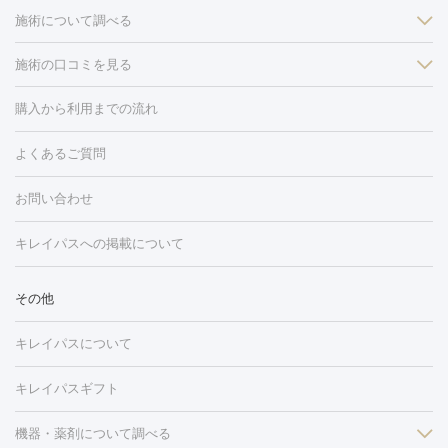
施術について調べる
施術の口コミを見る
美白
白玉点滴・白玉注射
高濃度ビタミンC点滴
美容内服
フォトフェイシャルM22
フラクショナルレーザー
レーザートーニ
購入から利用までの流れ
ング
ケミカルピーリング
プラセンタ注射
イオン導入
しみ・そばかす・肝斑
よくあるご質問
HIFU（ハイフ）
白玉点滴・白玉注射
高濃度ビタミンC点滴
フォトフェイシャル
レーザートーニング
ピコレーザートーニン
糸リフト
ボトックス
ボツリヌストキシン
エレクトロポレー
グ
フォトシルクプラス
美容内服
お問い合わせ
ション
ダーマペン
ピコフラクショナルレーザー
ピコレーザー
トーニング
ハイドラフェイシャル
マッサージピール
脂肪溶解
キレイパスへの掲載について
しわ・たるみ
注射
美容点滴・美容注射
フォトRF
PRP皮膚再生療法
脂肪
ヒアルロン酸注射
ボトックス注射
ボツリヌストキシン注射
水
冷却
医療脱毛（顔）
医療脱毛（全身）
医療脱毛（あし）
その他
光注射
PRP皮膚再生療法
RF治療（テノール）
スネコス注射
医療脱毛（VIO）
水光注射（ハリ・美肌）
レーザー治療（ハ
美容内服
キレイパスについて
リ・美肌）
光治療（フォトフェイシャルなど）
アートメイク
毛穴・ニキビ跡
BNLS
二重埋没
医療脱毛（背中）
医療脱毛（うで）
医療
キレイパスギフト
フラクショナルレーザー
ピコフラクショナルレーザー
ダーマペ
脱毛（脇）
にんにく注射
ピアス穴あけ
AGA
医療脱毛
ン
機器・薬剤について調べる
ハイドラフェイシャル
ベルベットスキン
ポテンツァ
美
（胸）
ほくろ・いぼ切除
レーザー治療（ほくろ・いぼ除去）