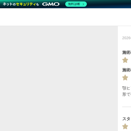
無料診断
20
施術
施術
顎ヒ
形で
スタ