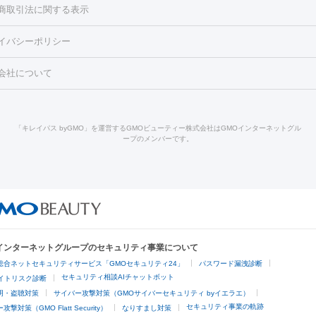
）
涙袋ヒアルロン酸
顎ヒアルロン酸
唇ヒアルロン酸注射
水光注
商取引法に関する表示
・フェイスライン
酸マクロゴールピーリング
ボライト
幹細胞培養上清液
穴・ニキビ跡）
鼻ヒアルロン酸注射
医療脱毛（うなじ）
ヒアルロ
FU（ハイフ）
糸リフト
ショッピングリフト
イバシーポリシー
豊胸）
レーザー治療（黒ずみ）
医療脱毛（指）
ダイエット点滴・ 
ト注射
レーザーピーリング
レーザー治療（しみスポット照射）
ベ
・ダイエット
ッカ
プラズマシャワー
ウルトラセルQプラス
BBL光治療
メディ
会社について
キン
レーザー治療（赤み改善）
マイクロボトックス（ボトックスリフ
溶解注射
BNLS・BNLS neo
カベリン
輪郭注射（MLM）
脂肪冷
ジェネシス
ウルトラアクセント
ウルトラフォーマー（ウルトラフ
クリーニング
GLP-1
セラミック治療
医療脱毛（ヒゲ）
ポテ
）
サーマクール
イントラセル
イントラジェン
QスイッチYAGレ
トラネキサム酸
ジェントルマックスプロ
イボ取り
シミ取り
シ
「キレイパス byGMO」を運営するGMOビューティー株式会社はGMOインターネットグル
Qスイッチルビーレーザー
ヴァンキッシュ
ミラドライ
フォトRF
ープのメンバーです。
点滴
美容注射
ケミカルピーリング
マッサージピール
イオン導入
皮膚科）
ハイドラジェントル
ルメッカ
ジェネシス
リジュラン
レクトロポレーション
レーザーピーリング
美容内服
他
ライト
Vビーム
シルファーム
スネコス
インモード
オリジオ
ドファインリフト
肩こり注射
ドラッグデリバリー（ポテンツァ）
リピール
サーマジェン
リバースピール
オンダリフト
ジュベルッ
回復・健康
ビーフラクショナル
センタ注射
にんにく注射
Oインターネットグループのセキュリティ事業について
脱毛
総合ネットセキュリティサービス「GMOセキュリティ24」
パスワード漏洩診断
脱毛（VIO）
医療脱毛
セキュリティ相談AIチャットボット
サイトリスク診断
明・盗聴対策
サイバー攻撃対策（GMOサイバーセキュリティ byイエラエ）
他
セキュリティ事業の軌跡
撃対策（GMO Flatt Security）
なりすまし対策