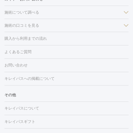
施術について調べる
施術の口コミを見る
美白
白玉点滴・白玉注射
高濃度ビタミンC点滴
美容内服
フォトフェイシャルM22
フラクショナルレーザー
レーザートーニ
購入から利用までの流れ
ング
ケミカルピーリング
プラセンタ注射
イオン導入
しみ・そばかす・肝斑
よくあるご質問
HIFU（ハイフ）
白玉点滴・白玉注射
高濃度ビタミンC点滴
フォトフェイシャル
レーザートーニング
ピコレーザートーニン
糸リフト
ボトックス
ボツリヌストキシン
エレクトロポレー
グ
フォトシルクプラス
美容内服
お問い合わせ
ション
ダーマペン
ピコフラクショナルレーザー
ピコレーザー
トーニング
ハイドラフェイシャル
マッサージピール
脂肪溶解
キレイパスへの掲載について
しわ・たるみ
注射
美容点滴・美容注射
フォトRF
PRP皮膚再生療法
脂肪
ヒアルロン酸注射
ボトックス注射
ボツリヌストキシン注射
水
冷却
医療脱毛（顔）
医療脱毛（全身）
医療脱毛（あし）
その他
光注射
PRP皮膚再生療法
RF治療（テノール）
スネコス注射
医療脱毛（VIO）
水光注射（ハリ・美肌）
レーザー治療（ハ
美容内服
キレイパスについて
リ・美肌）
光治療（フォトフェイシャルなど）
アートメイク
毛穴・ニキビ跡
BNLS
二重埋没
医療脱毛（背中）
医療脱毛（うで）
医療
キレイパスギフト
フラクショナルレーザー
ピコフラクショナルレーザー
ダーマペ
脱毛（脇）
にんにく注射
ピアス穴あけ
AGA
医療脱毛