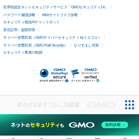
イムライト
Vビーム
シルファーム
スネコス
インモード
疲労回復・健康
世界初総合ネットセキュリティサービス「GMOセキュリティ24」
オリジオ
ミラノリピール
サーマジェン
リバースピール
パスワード漏洩診断
Webサイトリスク診断
プラセンタ注射
にんにく注射
オンダリフト
ジュベルック
ルビーフラクショナル
セキュリティ相談AIチャットボット
実在証明・盗聴対策
医療脱毛
サイバー攻撃対策（GMOサイバーセキュリティ byイエラエ）
医療脱毛（VIO）
医療脱毛
サイバー攻撃対策（GMO Flatt Security）
なりすまし対策
セキュリティ事業の軌跡
その他
二重埋没
アートメイク
ガミースマイル治療
オフィスホワイト
ニング
ピアス穴あけ
無料診断