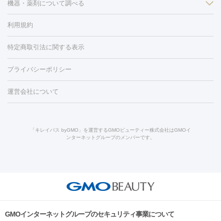
ン
機器・薬剤について調べる
ハイドラフェイシャル
ベルベットスキン
ポテンツァ
美
（胸）
ほくろ・いぼ切除
レーザー治療（ほくろ・いぼ除去）
容内服
タトゥー除去
医療痩身
傷跡治療
医療脱毛（おなか）
疲
利用規約
薬剤
労回復点滴・疲労回復注射
くま治療
切開施術
デリケートゾー
リジェノックス
クレヴィエル
ファットインパクト
ヒアルロニ
ほくろ・いぼ
ンケア
ホワイトニング
わきが治療
カベリン
隆鼻術
医療
特定商取引法に関する表示
ダーゼ
サリチル酸マクロゴールピーリング
ボライト
幹細胞培
CO2レーザー
脱毛（お尻）
ショッピングリフト
ガミースマイル治療
レーザ
養上清液
プライバシーポリシー
ー治療（しみ・くすみ）
水光注射（しみ・くすみ）
RF治療
レ
小顔・フェイスライン
ーザー治療（毛穴・ニキビ跡）
涙袋ヒアルロン酸
顎ヒアルロン
機器
運営会社について
HIFU（ハイフ）
糸リフト
ショッピングリフト
酸
唇ヒアルロン酸注射
水光注射（毛穴・ニキビ跡）
鼻ヒアル
ルメッカ
プラズマシャワー
ウルトラセルQプラス
BBL光治
ロン酸注射
医療脱毛（うなじ）
ヒアルロン酸注射（豊胸）
レ
痩身・ダイエット
療
メディオスター
ジェネシス
ウルトラアクセント
ウルト
ーザー治療（黒ずみ）
医療脱毛（指）
ダイエット点滴・ ダイエ
脂肪溶解注射
BNLS・BNLS neo
カベリン
輪郭注射（MLM）
「キレイパス byGMO」を運営するGMOビューティー株式会社はGMOイ
ラフォーマー（ウルトラフォーマーⅢ）
サーマクール
イントラ
ンターネットグループのメンバーです。
ット注射
レーザーピーリング
レーザー治療（しみスポット照
脂肪冷却
セル
イントラジェン
QスイッチYAGレーザー
Qスイッチルビ
射）
ベルベットスキン
レーザー治療（赤み改善）
マイクロボ
ーレーザー
ヴァンキッシュ
ミラドライ
フォトRF
美肌
トックス（ボトックスリフト）
クリーニング
GLP-1
セラミッ
美容点滴
美容注射
ケミカルピーリング
マッサージピール
その他
ク治療
医療脱毛（ヒゲ）
ポテンツァ
トラネキサム酸
ジェ
イオン導入
エレクトロポレーション
レーザーピーリング
美
リードファインリフト
肩こり注射
ドラッグデリバリー（ポテン
ントルマックスプロ
イボ取り
シミ取り
シミ取り（皮膚科）
容内服
ツァ）
ハイドラジェントル
ルメッカ
ジェネシス
リジュラン
ラ
GMOインターネットグループのセキュリティ事業について