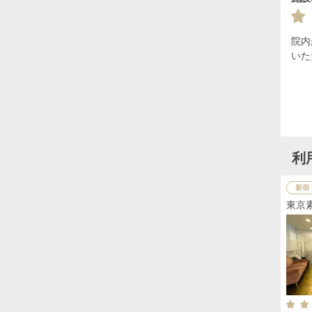
院内
いた
利
新宿
東京