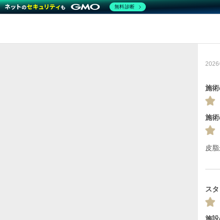
無料診断
202
施術
施術
皮脂
スタ
施設