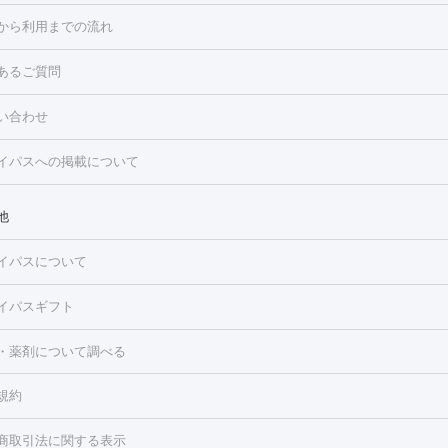
点滴・白玉注射
高濃度ビタミンC点滴
美容内服
トフェイシャルM22
フラクショナルレーザー
レーザートーニング
から利用までの流れ
ーリング
プラセンタ注射
イオン導入
HIFU（ハイフ）
白玉点滴
・そばかす・肝斑
あるご質問
高濃度ビタミンC点滴
糸リフト
ボトックス
ボツリヌストキシン
トフェイシャル
レーザートーニング
ピコレーザートーニング
フォ
トロポレーション
ダーマペン
ピコフラクショナルレーザー
ピコレ
ラス
美容内服
い合わせ
ニング
ハイドラフェイシャル
マッサージピール
脂肪溶解注射
美
美容注射
フォトRF
PRP皮膚再生療法
脂肪冷却
医療脱毛（顔）
イパスへの掲載について
・たるみ
毛（全身）
医療脱毛（あし）
医療脱毛（VIO）
水光注射（ハリ・美
ルロン酸注射
ボトックス注射
ボツリヌストキシン注射
水光注射
レーザー治療（ハリ・美肌）
光治療（フォトフェイシャルなど）
他
再生療法
RF治療（テノール）
スネコス注射
美容内服
ク
BNLS
二重埋没
医療脱毛（背中）
医療脱毛（うで）
医療脱
イパスについて
・ニキビ跡
）
にんにく注射
ピアス穴あけ
AGA
医療脱毛（胸）
ほくろ・
クショナルレーザー
ピコフラクショナルレーザー
ダーマペン
ハイ
レーザー治療（ほくろ・いぼ除去）
タトゥー除去
医療痩身
傷跡
イパスギフト
シャル
ベルベットスキン
ポテンツァ
美容内服
医療脱毛（おなか）
疲労回復点滴・疲労回復注射
くま治療
切開施
・薬剤について調べる
リケートゾーンケア
ホワイトニング
わきが治療
カベリン
隆鼻術
ろ・いぼ
毛（お尻）
ショッピングリフト
ガミースマイル治療
レーザー治療
規約
2レーザー
くすみ）
水光注射（しみ・くすみ）
RF治療
レーザー治療（毛穴・
ェノックス
クレヴィエル
ファットインパクト
ヒアルロニダーゼ
）
涙袋ヒアルロン酸
顎ヒアルロン酸
唇ヒアルロン酸注射
水光注
商取引法に関する表示
・フェイスライン