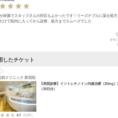
が綺麗でスタッフさんの対応もよかったです！リーズナブルに薬を処方
だけて院内に入ってから診察、処方までスムーズでした
参考に
用したチケット
素肌クリニック 新宿院
【来院診療】イソトレチノイン内服治療（20mg）3
（30日分）
4.7
（51件）