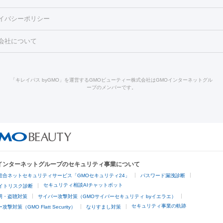
酸マクロゴールピーリング
ボライト
幹細胞培養上清液
穴・ニキビ跡）
鼻ヒアルロン酸注射
医療脱毛（うなじ）
ヒアルロ
FU（ハイフ）
糸リフト
ショッピングリフト
イバシーポリシー
豊胸）
レーザー治療（黒ずみ）
医療脱毛（指）
ダイエット点滴・ 
ト注射
レーザーピーリング
レーザー治療（しみスポット照射）
ベ
・ダイエット
ッカ
プラズマシャワー
ウルトラセルQプラス
BBL光治療
メディ
会社について
キン
レーザー治療（赤み改善）
マイクロボトックス（ボトックスリフ
溶解注射
BNLS・BNLS neo
カベリン
輪郭注射（MLM）
脂肪冷
ジェネシス
ウルトラアクセント
ウルトラフォーマー（ウルトラフ
クリーニング
GLP-1
セラミック治療
医療脱毛（ヒゲ）
ポテ
）
サーマクール
イントラセル
イントラジェン
QスイッチYAGレ
トラネキサム酸
ジェントルマックスプロ
イボ取り
シミ取り
シ
「キレイパス byGMO」を運営するGMOビューティー株式会社はGMOインターネットグル
Qスイッチルビーレーザー
ヴァンキッシュ
ミラドライ
フォトRF
ープのメンバーです。
点滴
美容注射
ケミカルピーリング
マッサージピール
イオン導入
皮膚科）
ハイドラジェントル
ルメッカ
ジェネシス
リジュラン
レクトロポレーション
レーザーピーリング
美容内服
他
ライト
Vビーム
シルファーム
スネコス
インモード
オリジオ
ドファインリフト
肩こり注射
ドラッグデリバリー（ポテンツァ）
リピール
サーマジェン
リバースピール
オンダリフト
ジュベルッ
回復・健康
ビーフラクショナル
センタ注射
にんにく注射
Oインターネットグループのセキュリティ事業について
脱毛
総合ネットセキュリティサービス「GMOセキュリティ24」
パスワード漏洩診断
脱毛（VIO）
医療脱毛
セキュリティ相談AIチャットボット
サイトリスク診断
明・盗聴対策
サイバー攻撃対策（GMOサイバーセキュリティ byイエラエ）
他
セキュリティ事業の軌跡
撃対策（GMO Flatt Security）
なりすまし対策
埋没
アートメイク
ガミースマイル治療
オフィスホワイトニング