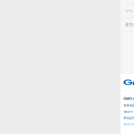
チル
（毛
HI
プラ
射（
機器
エッ
痩身
ルメ
運営
トス
脂肪
ター
ト）
ーⅢ
美肌
ァ
ー
美容
り（
エ
その
イム
リー
ラノ
疲労
ル
プラ
GM
医療
世界初
医療
Web
実在証
その
サイバー攻
二重