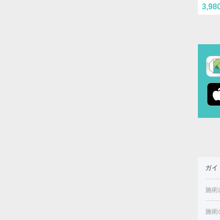
3,98
ガイ
施術
施術
美白