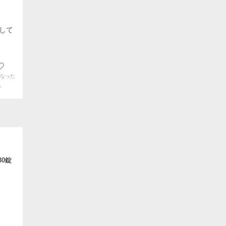
して
なった
1
0錠