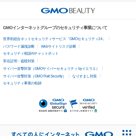
トックス（ボトックスリフト）
クリーニング
GLP-1
セラミッ
美容点滴
美容注射
ケミカルピーリング
マッサージピール
その他
ク治療
医療脱毛（ヒゲ）
ポテンツァ
トラネキサム酸
ジェ
イオン導入
エレクトロポレーション
レーザーピーリング
美
リードファインリフト
肩こり注射
ドラッグデリバリー（ポテン
ントルマックスプロ
イボ取り
シミ取り
シミ取り（皮膚科）
容内服
ツァ）
ハイドラジェントル
ルメッカ
ジェネシス
リジュラン
ラ
GMOインターネットグループのセキュリティ事業について
イムライト
Vビーム
シルファーム
スネコス
インモード
疲労回復・健康
世界初総合ネットセキュリティサービス「GMOセキュリティ24」
オリジオ
ミラノリピール
サーマジェン
リバースピール
パスワード漏洩診断
Webサイトリスク診断
プラセンタ注射
にんにく注射
オンダリフト
ジュベルック
ルビーフラクショナル
セキュリティ相談AIチャットボット
実在証明・盗聴対策
医療脱毛
サイバー攻撃対策（GMOサイバーセキュリティ byイエラエ）
医療脱毛（VIO）
医療脱毛
サイバー攻撃対策（GMO Flatt Security）
なりすまし対策
セキュリティ事業の軌跡
その他
二重埋没
アートメイク
ガミースマイル治療
オフィスホワイト
ニング
ピアス穴あけ