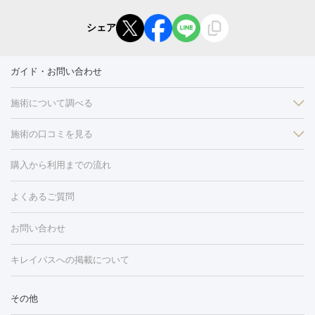
シェア
ガイド・お問い合わせ
施術について調べる
施術の口コミを見る
美白
白玉点滴・白玉注射
高濃度ビタミンC点滴
美容内服
フォトフェイシャルM22
フラクショナルレーザー
レーザートーニ
購入から利用までの流れ
ング
ケミカルピーリング
プラセンタ注射
イオン導入
しみ・そばかす・肝斑
よくあるご質問
HIFU（ハイフ）
白玉点滴・白玉注射
高濃度ビタミンC点滴
フォトフェイシャル
レーザートーニング
ピコレーザートーニン
糸リフト
ボトックス
ボツリヌストキシン
エレクトロポレー
グ
フォトシルクプラス
美容内服
お問い合わせ
ション
ダーマペン
ピコフラクショナルレーザー
ピコレーザー
トーニング
ハイドラフェイシャル
マッサージピール
脂肪溶解
キレイパスへの掲載について
しわ・たるみ
注射
美容点滴・美容注射
フォトRF
PRP皮膚再生療法
脂肪
ヒアルロン酸注射
ボトックス注射
ボツリヌストキシン注射
水
冷却
医療脱毛（顔）
医療脱毛（全身）
医療脱毛（あし）
その他
光注射
PRP皮膚再生療法
RF治療（テノール）
スネコス注射