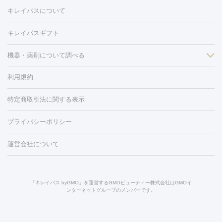
医療脱毛（VIO）
水光注射（ハリ・美肌）
レーザー治療（ハ
美容内服
キレイパスについて
リ・美肌）
光治療（フォトフェイシャルなど）
アートメイク
毛穴・ニキビ跡
BNLS
二重埋没
医療脱毛（背中）
医療脱毛（うで）
医療
キレイパスギフト
フラクショナルレーザー
ピコフラクショナルレーザー
ダーマペ
脱毛（脇）
にんにく注射
ピアス穴あけ
AGA
医療脱毛
ン
機器・薬剤について調べる
ハイドラフェイシャル
ベルベットスキン
ポテンツァ
美
（胸）
ほくろ・いぼ切除
レーザー治療（ほくろ・いぼ除去）
容内服
タトゥー除去
医療痩身
傷跡治療
医療脱毛（おなか）
疲
利用規約
薬剤
労回復点滴・疲労回復注射
くま治療
切開施術
デリケートゾー
リジェノックス
クレヴィエル
ファットインパクト
ヒアルロニ
ほくろ・いぼ
ンケア
ホワイトニング
わきが治療
カベリン
隆鼻術
医療
特定商取引法に関する表示
ダーゼ
サリチル酸マクロゴールピーリング
ボライト
幹細胞培
CO2レーザー
脱毛（お尻）
ショッピングリフト
ガミースマイル治療
レーザ
養上清液
プライバシーポリシー
ー治療（しみ・くすみ）
水光注射（しみ・くすみ）
RF治療
レ
小顔・フェイスライン
ーザー治療（毛穴・ニキビ跡）
涙袋ヒアルロン酸
顎ヒアルロン
機器
運営会社について
HIFU（ハイフ）
糸リフト
ショッピングリフト
酸
唇ヒアルロン酸注射
水光注射（毛穴・ニキビ跡）
鼻ヒアル
ルメッカ
プラズマシャワー
ウルトラセルQプラス
BBL光治
ロン酸注射
医療脱毛（うなじ）
ヒアルロン酸注射（豊胸）
レ
痩身・ダイエット
療
メディオスター
ジェネシス
ウルトラアクセント
ウルト
ーザー治療（黒ずみ）
医療脱毛（指）
ダイエット点滴・ ダイエ
脂肪溶解注射
BNLS・BNLS neo
カベリン
輪郭注射（MLM）
「キレイパス byGMO」を運営するGMOビューティー株式会社はGMOイ
ラフォーマー（ウルトラフォーマーⅢ）
サーマクール
イントラ
ンターネットグループのメンバーです。
ット注射
レーザーピーリング
レーザー治療（しみスポット照
脂肪冷却
セル
イントラジェン
QスイッチYAGレーザー
Qスイッチルビ
射）
ベルベットスキン
レーザー治療（赤み改善）
マイクロボ
ーレーザー
ヴァンキッシュ
ミラドライ
フォトRF
美肌