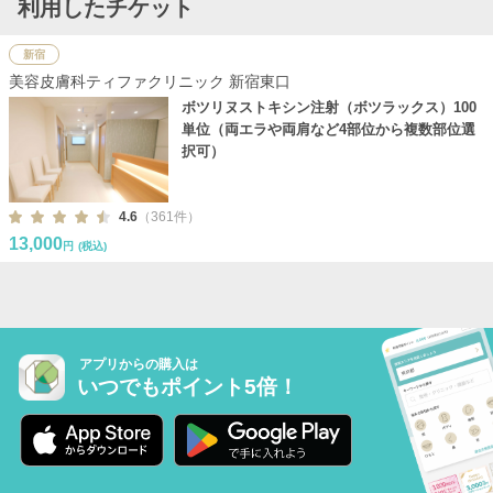
利用したチケット
新宿
美容皮膚科ティファクリニック 新宿東口
ボツリヌストキシン注射（ボツラックス）100
単位（両エラや両肩など4部位から複数部位選
択可）
4.6
（361件）
13,000
円
(税込)
アプリからの購入は
いつでもポイント5倍！