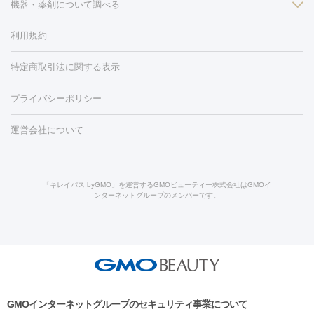
ン
機器・薬剤について調べる
ハイドラフェイシャル
ベルベットスキン
ポテンツァ
美
（胸）
ほくろ・いぼ切除
レーザー治療（ほくろ・いぼ除去）
容内服
タトゥー除去
医療痩身
傷跡治療
医療脱毛（おなか）
疲
利用規約
薬剤
労回復点滴・疲労回復注射
くま治療
切開施術
デリケートゾー
リジェノックス
クレヴィエル
ファットインパクト
ヒアルロニ
ほくろ・いぼ
ンケア
ホワイトニング
わきが治療
カベリン
隆鼻術
医療
特定商取引法に関する表示
ダーゼ
サリチル酸マクロゴールピーリング
ボライト
幹細胞培
CO2レーザー
脱毛（お尻）
ショッピングリフト
ガミースマイル治療
レーザ
養上清液
プライバシーポリシー
ー治療（しみ・くすみ）
水光注射（しみ・くすみ）
RF治療
レ
小顔・フェイスライン
ーザー治療（毛穴・ニキビ跡）
涙袋ヒアルロン酸
顎ヒアルロン
機器
運営会社について
HIFU（ハイフ）
糸リフト
ショッピングリフト
酸
唇ヒアルロン酸注射
水光注射（毛穴・ニキビ跡）
鼻ヒアル
ルメッカ
プラズマシャワー
ウルトラセルQプラス
BBL光治
ロン酸注射
医療脱毛（うなじ）
ヒアルロン酸注射（豊胸）
レ
痩身・ダイエット
療
メディオスター
ジェネシス
ウルトラアクセント
ウルト
ーザー治療（黒ずみ）
医療脱毛（指）
ダイエット点滴・ ダイエ
脂肪溶解注射
BNLS・BNLS neo
カベリン
輪郭注射（MLM）
「キレイパス byGMO」を運営するGMOビューティー株式会社はGMOイ
ラフォーマー（ウルトラフォーマーⅢ）
サーマクール
イントラ
ンターネットグループのメンバーです。
ット注射
レーザーピーリング
レーザー治療（しみスポット照
脂肪冷却
セル
イントラジェン
QスイッチYAGレーザー
Qスイッチルビ
射）
ベルベットスキン
レーザー治療（赤み改善）
マイクロボ
ーレーザー
ヴァンキッシュ
ミラドライ
フォトRF
美肌
トックス（ボトックスリフト）
クリーニング
GLP-1
セラミッ
美容点滴
美容注射
ケミカルピーリング
マッサージピール
その他
ク治療
医療脱毛（ヒゲ）
ポテンツァ
トラネキサム酸
ジェ
イオン導入
エレクトロポレーション
レーザーピーリング
美
リードファインリフト
肩こり注射
ドラッグデリバリー（ポテン
ントルマックスプロ
イボ取り
シミ取り
シミ取り（皮膚科）
容内服
ツァ）
ハイドラジェントル
ルメッカ
ジェネシス
リジュラン
ラ
GMOインターネットグループのセキュリティ事業について