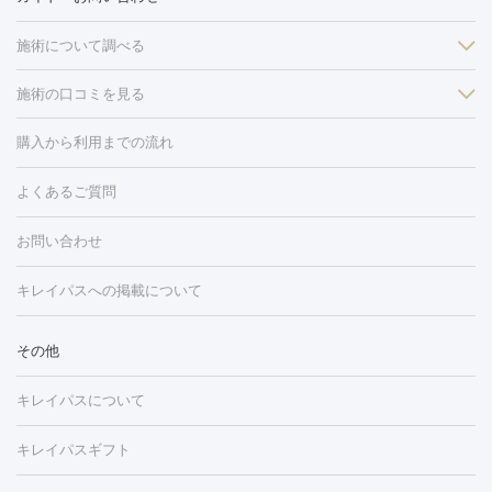
施術について調べる
施術の口コミを見る
美白
白玉点滴・白玉注射
高濃度ビタミンC点滴
美容内服
フォトフェイシャルM22
フラクショナルレーザー
レーザートーニ
購入から利用までの流れ
ング
ケミカルピーリング
プラセンタ注射
イオン導入
しみ・そばかす・肝斑
よくあるご質問
HIFU（ハイフ）
白玉点滴・白玉注射
高濃度ビタミンC点滴
フォトフェイシャル
レーザートーニング
ピコレーザートーニン
糸リフト
ボトックス
ボツリヌストキシン
エレクトロポレー
グ
フォトシルクプラス
美容内服
お問い合わせ
ション
ダーマペン
ピコフラクショナルレーザー
ピコレーザー
トーニング
ハイドラフェイシャル
マッサージピール
脂肪溶解
キレイパスへの掲載について
しわ・たるみ
注射
美容点滴・美容注射
フォトRF
PRP皮膚再生療法
脂肪
ヒアルロン酸注射
ボトックス注射
ボツリヌストキシン注射
水
冷却
医療脱毛（顔）
医療脱毛（全身）
医療脱毛（あし）
その他
光注射
PRP皮膚再生療法
RF治療（テノール）
スネコス注射
医療脱毛（VIO）
水光注射（ハリ・美肌）
レーザー治療（ハ
美容内服
キレイパスについて
リ・美肌）
光治療（フォトフェイシャルなど）
アートメイク
毛穴・ニキビ跡
BNLS
二重埋没
医療脱毛（背中）
医療脱毛（うで）
医療
キレイパスギフト
フラクショナルレーザー
ピコフラクショナルレーザー
ダーマペ
脱毛（脇）
にんにく注射
ピアス穴あけ
AGA
医療脱毛