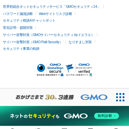
イムライト
Vビーム
シルファーム
スネコス
インモード
疲労回復・健康
世界初総合ネットセキュリティサービス「GMOセキュリティ24」
オリジオ
ミラノリピール
サーマジェン
リバースピール
パスワード漏洩診断
Webサイトリスク診断
プラセンタ注射
にんにく注射
オンダリフト
ジュベルック
ルビーフラクショナル
セキュリティ相談AIチャットボット
実在証明・盗聴対策
医療脱毛
サイバー攻撃対策（GMOサイバーセキュリティ byイエラエ）
医療脱毛（VIO）
医療脱毛
サイバー攻撃対策（GMO Flatt Security）
なりすまし対策
セキュリティ事業の軌跡
その他
二重埋没
アートメイク
ガミースマイル治療
オフィスホワイト
ニング
ピアス穴あけ
無料診断