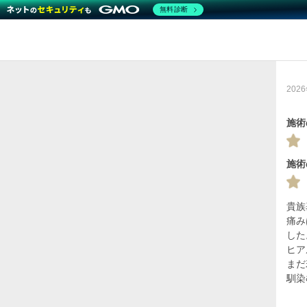
無料診断
202
施術
施術
貴族
痛み
した
ヒア
まだ
馴染