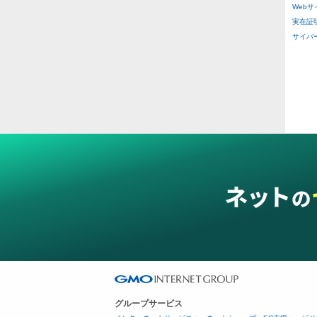
Web
実在証
その
サイバー攻
二重
ス穴
グループサービス