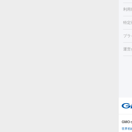
ほく
療脱
利用
薬剤
CO
み・
リジ
ビ跡
特定
小顔
チル
（毛
HI
プラ
射（
機器
エッ
痩身
ルメ
運営
トス
脂肪
ター
ト）
ーⅢ
美肌
ァ
ー
美容
り（
エ
その
イム
リー
ラノ
疲労
ル
プラ
GM
医療
世界初
医療