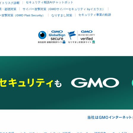
セキュリティ相談AIチャットボット
サイトリスク診断
明・盗聴対策
サイバー攻撃対策（GMOサイバーセキュリティ byイエラエ）
他
セキュリティ事業の軌跡
撃対策（GMO Flatt Security）
なりすまし対策
埋没
アートメイク
ガミースマイル治療
オフィスホワイトニング
あけ