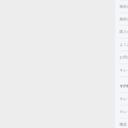
施術
施術
美白
白玉
フォ
購入
ルピ
しみ
よく
注射
フォ
レク
クプ
お問
トー
滴・
キレ
しわ
療脱
ヒア
肌）
その
皮膚
メイ
キレ
毛穴
（脇
フラ
切除
キレ
ェイ
療
機器
デ