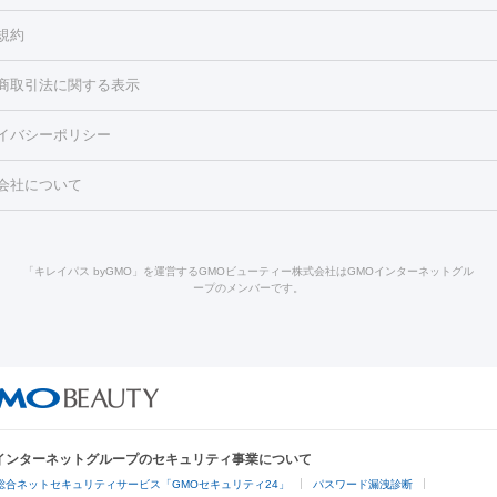
ろ・いぼ
毛（お尻）
ショッピングリフト
ガミースマイル治療
レーザー治療
規約
2レーザー
くすみ）
水光注射（しみ・くすみ）
RF治療
レーザー治療（毛穴・
ェノックス
クレヴィエル
ファットインパクト
ヒアルロニダーゼ
）
涙袋ヒアルロン酸
顎ヒアルロン酸
唇ヒアルロン酸注射
水光注
商取引法に関する表示
・フェイスライン
酸マクロゴールピーリング
ボライト
幹細胞培養上清液
穴・ニキビ跡）
鼻ヒアルロン酸注射
医療脱毛（うなじ）
ヒアルロ
FU（ハイフ）
糸リフト
ショッピングリフト
イバシーポリシー
豊胸）
レーザー治療（黒ずみ）
医療脱毛（指）
ダイエット点滴・ 
ト注射
レーザーピーリング
レーザー治療（しみスポット照射）
ベ
・ダイエット
ッカ
プラズマシャワー
ウルトラセルQプラス
BBL光治療
メディ
会社について
キン
レーザー治療（赤み改善）
マイクロボトックス（ボトックスリフ
溶解注射
BNLS・BNLS neo
カベリン
輪郭注射（MLM）
脂肪冷
ジェネシス
ウルトラアクセント
ウルトラフォーマー（ウルトラフ
クリーニング
GLP-1
セラミック治療
医療脱毛（ヒゲ）
ポテ
）
サーマクール
イントラセル
イントラジェン
QスイッチYAGレ
トラネキサム酸
ジェントルマックスプロ
イボ取り
シミ取り
シ
「キレイパス byGMO」を運営するGMOビューティー株式会社はGMOインターネットグル
Qスイッチルビーレーザー
ヴァンキッシュ
ミラドライ
フォトRF
ープのメンバーです。
点滴
美容注射
ケミカルピーリング
マッサージピール
イオン導入
皮膚科）
ハイドラジェントル
ルメッカ
ジェネシス
リジュラン
レクトロポレーション
レーザーピーリング
美容内服
他
ライト
Vビーム
シルファーム
スネコス
インモード
オリジオ
ドファインリフト
肩こり注射
ドラッグデリバリー（ポテンツァ）
リピール
サーマジェン
リバースピール
オンダリフト
ジュベルッ
回復・健康
ビーフラクショナル
センタ注射
にんにく注射
Oインターネットグループのセキュリティ事業について
脱毛
総合ネットセキュリティサービス「GMOセキュリティ24」
パスワード漏洩診断
脱毛（VIO）
医療脱毛