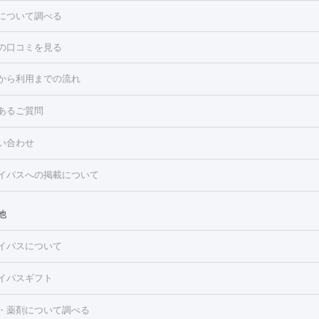
について調べる
の口コミを見る
点滴・白玉注射
高濃度ビタミンC点滴
美容内服
トフェイシャルM22
フラクショナルレーザー
レーザートーニング
から利用までの流れ
ーリング
プラセンタ注射
イオン導入
HIFU（ハイフ）
白玉点滴
・そばかす・肝斑
あるご質問
高濃度ビタミンC点滴
糸リフト
ボトックス
ボツリヌストキシン
トフェイシャル
レーザートーニング
ピコレーザートーニング
フォ
トロポレーション
ダーマペン
ピコフラクショナルレーザー
ピコレ
ラス
美容内服
い合わせ
ニング
ハイドラフェイシャル
マッサージピール
脂肪溶解注射
美
美容注射
フォトRF
PRP皮膚再生療法
脂肪冷却
医療脱毛（顔）
イパスへの掲載について
・たるみ
毛（全身）
医療脱毛（あし）
医療脱毛（VIO）
水光注射（ハリ・美
ルロン酸注射
ボトックス注射
ボツリヌストキシン注射
水光注射
レーザー治療（ハリ・美肌）
光治療（フォトフェイシャルなど）
他
再生療法
RF治療（テノール）
スネコス注射
美容内服
ク
BNLS
二重埋没
医療脱毛（背中）
医療脱毛（うで）
医療脱
イパスについて
・ニキビ跡
）
にんにく注射
ピアス穴あけ
AGA
医療脱毛（胸）
ほくろ・
クショナルレーザー
ピコフラクショナルレーザー
ダーマペン
ハイ
レーザー治療（ほくろ・いぼ除去）
タトゥー除去
医療痩身
傷跡
イパスギフト
シャル
ベルベットスキン
ポテンツァ
美容内服
医療脱毛（おなか）
疲労回復点滴・疲労回復注射
くま治療
切開施
・薬剤について調べる
リケートゾーンケア
ホワイトニング
わきが治療
カベリン
隆鼻術