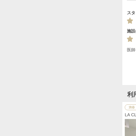
スタ
施設
医師
利
渋谷
LA 