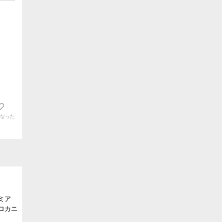
なった
ミア
ロカニ