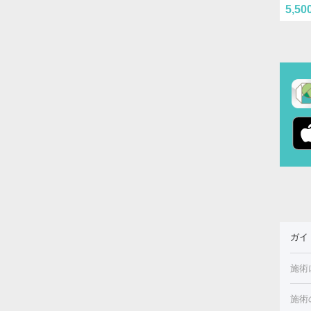
5,50
ガイ
施術
施術
美白