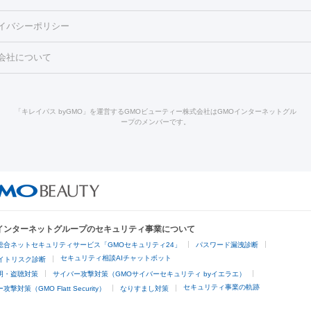
酸マクロゴールピーリング
ボライト
幹細胞培養上清液
穴・ニキビ跡）
鼻ヒアルロン酸注射
医療脱毛（うなじ）
ヒアルロ
FU（ハイフ）
糸リフト
ショッピングリフト
イバシーポリシー
豊胸）
レーザー治療（黒ずみ）
医療脱毛（指）
ダイエット点滴・ 
ト注射
レーザーピーリング
レーザー治療（しみスポット照射）
ベ
・ダイエット
ッカ
プラズマシャワー
ウルトラセルQプラス
BBL光治療
メディ
会社について
キン
レーザー治療（赤み改善）
マイクロボトックス（ボトックスリフ
溶解注射
BNLS・BNLS neo
カベリン
輪郭注射（MLM）
脂肪冷
ジェネシス
ウルトラアクセント
ウルトラフォーマー（ウルトラフ
クリーニング
GLP-1
セラミック治療
医療脱毛（ヒゲ）
ポテ
）
サーマクール
イントラセル
イントラジェン
QスイッチYAGレ
トラネキサム酸
ジェントルマックスプロ
イボ取り
シミ取り
シ
「キレイパス byGMO」を運営するGMOビューティー株式会社はGMOインターネットグル
Qスイッチルビーレーザー
ヴァンキッシュ
ミラドライ
フォトRF
ープのメンバーです。
点滴
美容注射
ケミカルピーリング
マッサージピール
イオン導入
皮膚科）
ハイドラジェントル
ルメッカ
ジェネシス
リジュラン
レクトロポレーション
レーザーピーリング
美容内服
他
ライト
Vビーム
シルファーム
スネコス
インモード
オリジオ
ドファインリフト
肩こり注射
ドラッグデリバリー（ポテンツァ）
リピール
サーマジェン
リバースピール
オンダリフト
ジュベルッ
回復・健康
ビーフラクショナル
センタ注射
にんにく注射
Oインターネットグループのセキュリティ事業について
脱毛
総合ネットセキュリティサービス「GMOセキュリティ24」
パスワード漏洩診断
脱毛（VIO）
医療脱毛
セキュリティ相談AIチャットボット
サイトリスク診断
明・盗聴対策
サイバー攻撃対策（GMOサイバーセキュリティ byイエラエ）
他
セキュリティ事業の軌跡
撃対策（GMO Flatt Security）
なりすまし対策
埋没
アートメイク
ガミースマイル治療
オフィスホワイトニング