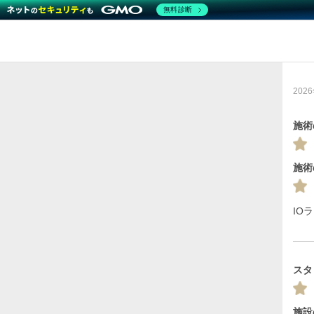
無料診断
202
施術
施術
IO
スタ
施設