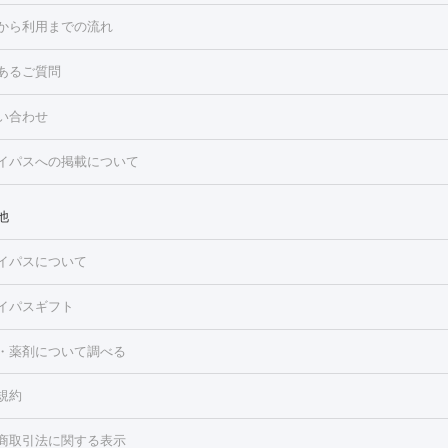
点滴・白玉注射
高濃度ビタミンC点滴
美容内服
トフェイシャルM22
フラクショナルレーザー
レーザートーニング
から利用までの流れ
ーリング
プラセンタ注射
イオン導入
HIFU（ハイフ）
白玉点滴
・そばかす・肝斑
あるご質問
高濃度ビタミンC点滴
糸リフト
ボトックス
ボツリヌストキシン
トフェイシャル
レーザートーニング
ピコレーザートーニング
フォ
トロポレーション
ダーマペン
ピコフラクショナルレーザー
ピコレ
ラス
美容内服
い合わせ
ニング
ハイドラフェイシャル
マッサージピール
脂肪溶解注射
美
美容注射
フォトRF
PRP皮膚再生療法
脂肪冷却
医療脱毛（顔）
イパスへの掲載について
・たるみ
毛（全身）
医療脱毛（あし）
医療脱毛（VIO）
水光注射（ハリ・美
ルロン酸注射
ボトックス注射
ボツリヌストキシン注射
水光注射
レーザー治療（ハリ・美肌）
光治療（フォトフェイシャルなど）
他
再生療法
RF治療（テノール）
スネコス注射
美容内服
ク
BNLS
二重埋没
医療脱毛（背中）
医療脱毛（うで）
医療脱
イパスについて
・ニキビ跡
）
にんにく注射
ピアス穴あけ
AGA
医療脱毛（胸）
ほくろ・
クショナルレーザー
ピコフラクショナルレーザー
ダーマペン
ハイ
レーザー治療（ほくろ・いぼ除去）
タトゥー除去
医療痩身
傷跡
イパスギフト
シャル
ベルベットスキン
ポテンツァ
美容内服
医療脱毛（おなか）
疲労回復点滴・疲労回復注射
くま治療
切開施
・薬剤について調べる
リケートゾーンケア
ホワイトニング
わきが治療
カベリン
隆鼻術
ろ・いぼ
毛（お尻）
ショッピングリフト
ガミースマイル治療
レーザー治療
規約
2レーザー
くすみ）
水光注射（しみ・くすみ）
RF治療
レーザー治療（毛穴・
ェノックス
クレヴィエル
ファットインパクト
ヒアルロニダーゼ
）
涙袋ヒアルロン酸
顎ヒアルロン酸
唇ヒアルロン酸注射
水光注
商取引法に関する表示
・フェイスライン