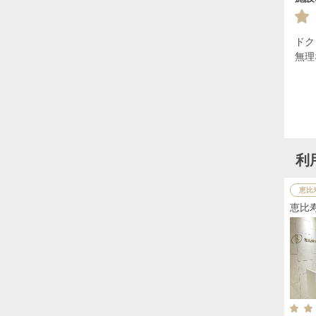
ドク
無理
利
恵比
恵比