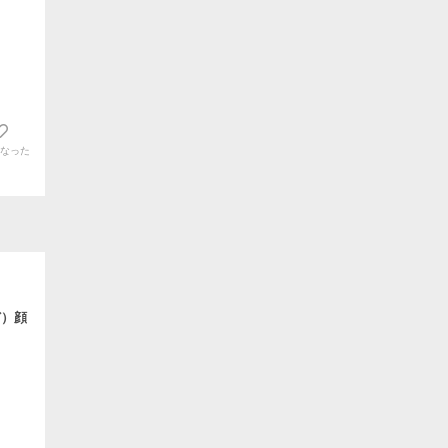
なった
ど）顔