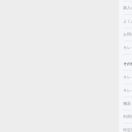
白玉
フォ
購入
ルピ
しみ
よく
注射
フォ
レク
クプ
お問
トー
滴・
キレ
しわ
療脱
ヒア
肌）
その
皮膚
メイ
キレ
毛穴
（脇
フラ
切除
キレ
ェイ
療
機器
デ
ほく
療脱
利用
薬剤
CO
み・
リジ
ビ跡
特定
小顔