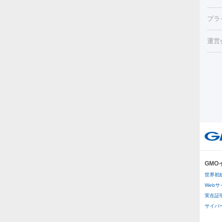
チル
（毛
HI
プラ
射（
機器
エッ
痩身
ルメ
運営
トス
脂肪
ター
ト）
ーⅢ
美肌
ァ
ー
美容
り（
エ
その
イム
リー
ラノ
疲労
ル
プラ
GM
医療
世界初
医療
Web
実在証
その
サイバー攻
二重