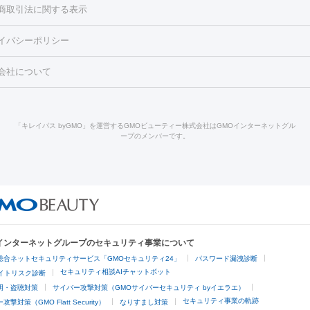
）
涙袋ヒアルロン酸
顎ヒアルロン酸
唇ヒアルロン酸注射
水光注
商取引法に関する表示
・フェイスライン
酸マクロゴールピーリング
ボライト
幹細胞培養上清液
穴・ニキビ跡）
鼻ヒアルロン酸注射
医療脱毛（うなじ）
ヒアルロ
FU（ハイフ）
糸リフト
ショッピングリフト
イバシーポリシー
豊胸）
レーザー治療（黒ずみ）
医療脱毛（指）
ダイエット点滴・ 
ト注射
レーザーピーリング
レーザー治療（しみスポット照射）
ベ
・ダイエット
ッカ
プラズマシャワー
ウルトラセルQプラス
BBL光治療
メディ
会社について
キン
レーザー治療（赤み改善）
マイクロボトックス（ボトックスリフ
溶解注射
BNLS・BNLS neo
カベリン
輪郭注射（MLM）
脂肪冷
ジェネシス
ウルトラアクセント
ウルトラフォーマー（ウルトラフ
クリーニング
GLP-1
セラミック治療
医療脱毛（ヒゲ）
ポテ
）
サーマクール
イントラセル
イントラジェン
QスイッチYAGレ
トラネキサム酸
ジェントルマックスプロ
イボ取り
シミ取り
シ
「キレイパス byGMO」を運営するGMOビューティー株式会社はGMOインターネットグル
Qスイッチルビーレーザー
ヴァンキッシュ
ミラドライ
フォトRF
ープのメンバーです。
点滴
美容注射
ケミカルピーリング
マッサージピール
イオン導入
皮膚科）
ハイドラジェントル
ルメッカ
ジェネシス
リジュラン
レクトロポレーション
レーザーピーリング
美容内服
他
ライト
Vビーム
シルファーム
スネコス
インモード
オリジオ
ドファインリフト
肩こり注射
ドラッグデリバリー（ポテンツァ）
リピール
サーマジェン
リバースピール
オンダリフト
ジュベルッ
回復・健康
ビーフラクショナル
センタ注射
にんにく注射
Oインターネットグループのセキュリティ事業について
脱毛
総合ネットセキュリティサービス「GMOセキュリティ24」
パスワード漏洩診断
脱毛（VIO）
医療脱毛
セキュリティ相談AIチャットボット
サイトリスク診断
明・盗聴対策
サイバー攻撃対策（GMOサイバーセキュリティ byイエラエ）
他
セキュリティ事業の軌跡
撃対策（GMO Flatt Security）
なりすまし対策