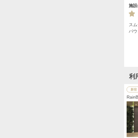
施設
スム
パウ
利
新宿
Rai