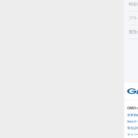
ビ跡
特定
小顔
チル
（毛
HI
プラ
射（
機器
エッ
痩身
ルメ
運営
トス
脂肪
ター
ト）
ーⅢ
美肌
ァ
ー
美容
り（
エ
その
イム
リー
ラノ
疲労
ル
プラ
GM
医療
世界初
医療
Web
実在証
その
サイバー攻