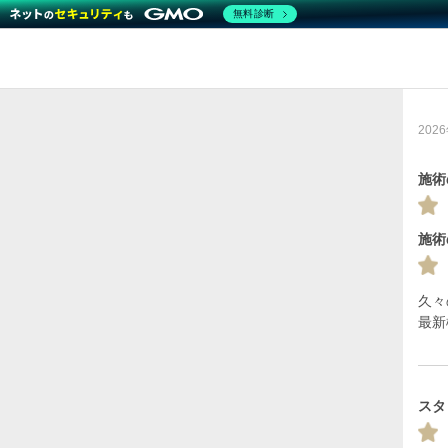
無料診断
202
施術
施術
久々
最新
スタ