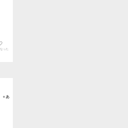
なった
）＋あ