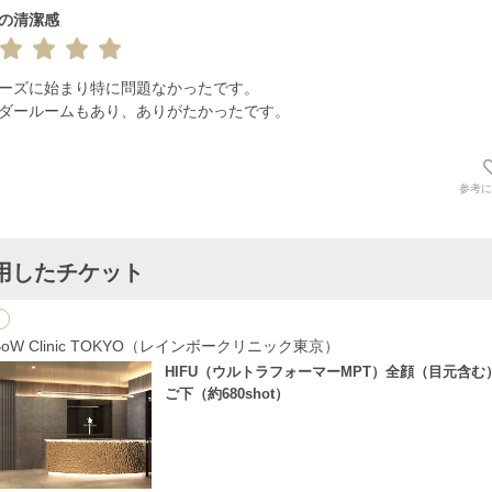
の清潔感
ーズに始まり特に問題なかったです。

ダールームもあり、ありがたかったです。
参考に
用したチケット
nBoW Clinic TOKYO（レインボークリニック東京）
HIFU（ウルトラフォーマーMPT）全顔（目元含む
ご下（約680shot）