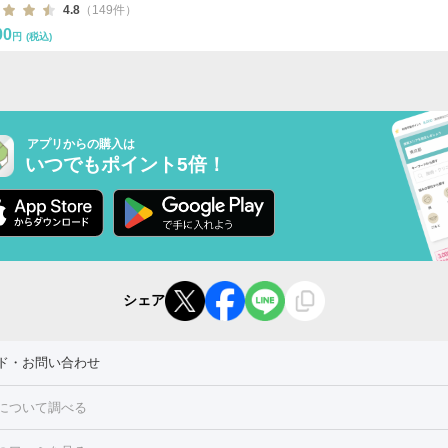
4.8
（149件）
00
円
(税込)
アプリからの購入は
いつでもポイント5倍！
シェア
ド・お問い合わせ
について調べる