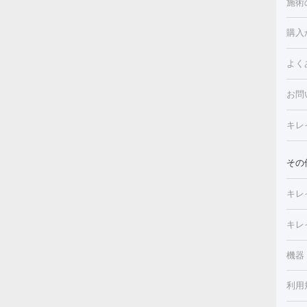
施術
美白
白玉
フォ
購入
ルピ
しみ
よく
注射
フォ
レク
クプ
お問
トー
滴・
キレ
しわ
療脱
ヒア
肌）
その
皮膚
メイ
キレ
毛穴
（脇
フラ
切除
キレ
ェイ
療
機器
デ
ほく
療脱
利用
薬剤
CO
み・
リジ