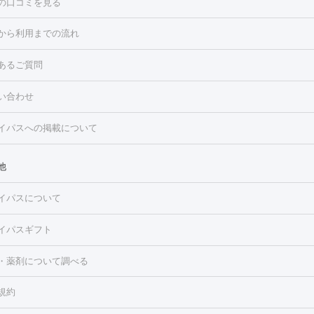
の口コミを見る
点滴・白玉注射
高濃度ビタミンC点滴
美容内服
トフェイシャルM22
フラクショナルレーザー
レーザートーニング
から利用までの流れ
ーリング
プラセンタ注射
イオン導入
HIFU（ハイフ）
白玉点滴
・そばかす・肝斑
あるご質問
高濃度ビタミンC点滴
糸リフト
ボトックス
ボツリヌストキシン
トフェイシャル
レーザートーニング
ピコレーザートーニング
フォ
トロポレーション
ダーマペン
ピコフラクショナルレーザー
ピコレ
ラス
美容内服
い合わせ
ニング
ハイドラフェイシャル
マッサージピール
脂肪溶解注射
美
美容注射
フォトRF
PRP皮膚再生療法
脂肪冷却
医療脱毛（顔）
イパスへの掲載について
・たるみ
毛（全身）
医療脱毛（あし）
医療脱毛（VIO）
水光注射（ハリ・美
ルロン酸注射
ボトックス注射
ボツリヌストキシン注射
水光注射
レーザー治療（ハリ・美肌）
光治療（フォトフェイシャルなど）
他
再生療法
RF治療（テノール）
スネコス注射
美容内服
ク
BNLS
二重埋没
医療脱毛（背中）
医療脱毛（うで）
医療脱
イパスについて
・ニキビ跡
）
にんにく注射
ピアス穴あけ
AGA
医療脱毛（胸）
ほくろ・
クショナルレーザー
ピコフラクショナルレーザー
ダーマペン
ハイ
レーザー治療（ほくろ・いぼ除去）
タトゥー除去
医療痩身
傷跡
イパスギフト
シャル
ベルベットスキン
ポテンツァ
美容内服
医療脱毛（おなか）
疲労回復点滴・疲労回復注射
くま治療
切開施
・薬剤について調べる
リケートゾーンケア
ホワイトニング
わきが治療
カベリン
隆鼻術
ろ・いぼ
毛（お尻）
ショッピングリフト
ガミースマイル治療
レーザー治療
規約
2レーザー
くすみ）
水光注射（しみ・くすみ）
RF治療
レーザー治療（毛穴・
ェノックス
クレヴィエル
ファットインパクト
ヒアルロニダーゼ