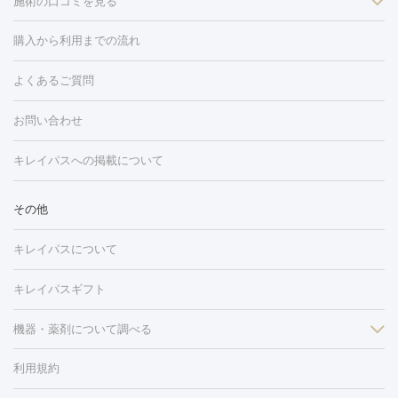
施術の口コミを見る
美白
白玉点滴・白玉注射
高濃度ビタミンC点滴
美容内服
フォトフェイシャルM22
フラクショナルレーザー
レーザートーニ
購入から利用までの流れ
ング
ケミカルピーリング
プラセンタ注射
イオン導入
しみ・そばかす・肝斑
よくあるご質問
HIFU（ハイフ）
白玉点滴・白玉注射
高濃度ビタミンC点滴
フォトフェイシャル
レーザートーニング
ピコレーザートーニン
糸リフト
ボトックス
ボツリヌストキシン
エレクトロポレー
グ
フォトシルクプラス
美容内服
お問い合わせ
ション
ダーマペン
ピコフラクショナルレーザー
ピコレーザー
トーニング
ハイドラフェイシャル
マッサージピール
脂肪溶解
キレイパスへの掲載について
しわ・たるみ
注射
美容点滴・美容注射
フォトRF
PRP皮膚再生療法
脂肪
ヒアルロン酸注射
ボトックス注射
ボツリヌストキシン注射
水
冷却
医療脱毛（顔）
医療脱毛（全身）
医療脱毛（あし）
その他
光注射
PRP皮膚再生療法
RF治療（テノール）
スネコス注射
医療脱毛（VIO）
水光注射（ハリ・美肌）
レーザー治療（ハ
美容内服
キレイパスについて
リ・美肌）
光治療（フォトフェイシャルなど）
アートメイク
毛穴・ニキビ跡
BNLS
二重埋没
医療脱毛（背中）
医療脱毛（うで）
医療
キレイパスギフト
フラクショナルレーザー
ピコフラクショナルレーザー
ダーマペ
脱毛（脇）
にんにく注射
ピアス穴あけ
AGA
医療脱毛
ン
機器・薬剤について調べる
ハイドラフェイシャル
ベルベットスキン
ポテンツァ
美
（胸）
ほくろ・いぼ切除
レーザー治療（ほくろ・いぼ除去）
容内服
タトゥー除去
医療痩身
傷跡治療
医療脱毛（おなか）
疲
利用規約
薬剤
労回復点滴・疲労回復注射
くま治療
切開施術
デリケートゾー
リジェノックス
クレヴィエル
ファットインパクト
ヒアルロニ
ほくろ・いぼ