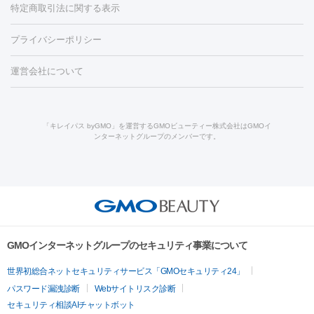
ンケア
ホワイトニング
わきが治療
カベリン
隆鼻術
医療
特定商取引法に関する表示
ダーゼ
サリチル酸マクロゴールピーリング
ボライト
幹細胞培
CO2レーザー
脱毛（お尻）
ショッピングリフト
ガミースマイル治療
レーザ
養上清液
プライバシーポリシー
ー治療（しみ・くすみ）
水光注射（しみ・くすみ）
RF治療
レ
小顔・フェイスライン
ーザー治療（毛穴・ニキビ跡）
涙袋ヒアルロン酸
顎ヒアルロン
機器
運営会社について
HIFU（ハイフ）
糸リフト
ショッピングリフト
酸
唇ヒアルロン酸注射
水光注射（毛穴・ニキビ跡）
鼻ヒアル
ルメッカ
プラズマシャワー
ウルトラセルQプラス
BBL光治
ロン酸注射
医療脱毛（うなじ）
ヒアルロン酸注射（豊胸）
レ
痩身・ダイエット
療
メディオスター
ジェネシス
ウルトラアクセント
ウルト
ーザー治療（黒ずみ）
医療脱毛（指）
ダイエット点滴・ ダイエ
脂肪溶解注射
BNLS・BNLS neo
カベリン
輪郭注射（MLM）
「キレイパス byGMO」を運営するGMOビューティー株式会社はGMOイ
ラフォーマー（ウルトラフォーマーⅢ）
サーマクール
イントラ
ンターネットグループのメンバーです。
ット注射
レーザーピーリング
レーザー治療（しみスポット照
脂肪冷却
セル
イントラジェン
QスイッチYAGレーザー
Qスイッチルビ
射）
ベルベットスキン
レーザー治療（赤み改善）
マイクロボ
ーレーザー
ヴァンキッシュ
ミラドライ
フォトRF
美肌
トックス（ボトックスリフト）
クリーニング
GLP-1
セラミッ
美容点滴
美容注射
ケミカルピーリング
マッサージピール
その他
ク治療
医療脱毛（ヒゲ）
ポテンツァ
トラネキサム酸
ジェ
イオン導入
エレクトロポレーション
レーザーピーリング
美
リードファインリフト
肩こり注射
ドラッグデリバリー（ポテン
ントルマックスプロ
イボ取り
シミ取り
シミ取り（皮膚科）
容内服
ツァ）
ハイドラジェントル
ルメッカ
ジェネシス
リジュラン
ラ
GMOインターネットグループのセキュリティ事業について
イムライト
Vビーム
シルファーム
スネコス
インモード
疲労回復・健康
世界初総合ネットセキュリティサービス「GMOセキュリティ24」
オリジオ
ミラノリピール
サーマジェン
リバースピール
パスワード漏洩診断
Webサイトリスク診断
プラセンタ注射
にんにく注射
オンダリフト
ジュベルック
ルビーフラクショナル
セキュリティ相談AIチャットボット