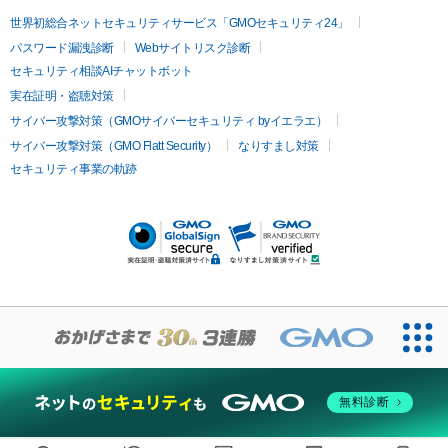
イムライト
Vビーム
シルファーム
スネコス
インモード
疲労回復・健康
世界初総合ネットセキュリティサービス「GMOセキュリティ24」
オリジオ
ミラノリピール
サーマジェン
リバースピール
パスワード漏洩診断
Webサイトリスク診断
プラセンタ注射
にんにく注射
オンダリフト
ジュベルック
ルビーフラクショナル
セキュリティ相談AIチャットボット
実在証明・盗聴対策
医療脱毛
サイバー攻撃対策（GMOサイバーセキュリティ byイエラエ）
医療脱毛（VIO）
医療脱毛
サイバー攻撃対策（GMO Flatt Security）
なりすまし対策
セキュリティ事業の軌跡
その他
二重埋没
アートメイク
ガミースマイル治療
オフィスホワイト
ニング
ピアス穴あけ
無料診断