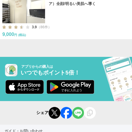
ア）全顔/明るい美肌へ導く
3.9
（86件）
9,000
円
(税込)
アプリからの購入は
いつでもポイント5倍！
シェア
ガイド・お問い合わせ