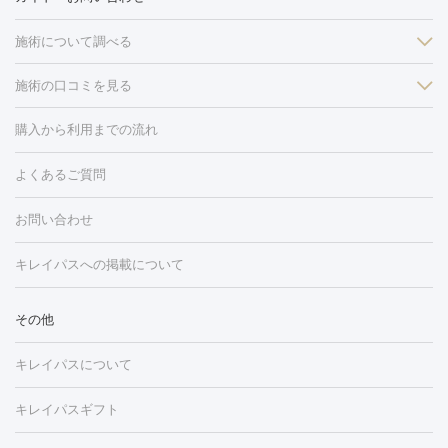
施術について調べる
施術の口コミを見る
美白
白玉点滴・白玉注射
高濃度ビタミンC点滴
美容内服
フォトフェイシャルM22
フラクショナルレーザー
レーザートーニ
購入から利用までの流れ
ング
ケミカルピーリング
プラセンタ注射
イオン導入
しみ・そばかす・肝斑
よくあるご質問
HIFU（ハイフ）
白玉点滴・白玉注射
高濃度ビタミンC点滴
フォトフェイシャル
レーザートーニング
ピコレーザートーニン
糸リフト
ボトックス
ボツリヌストキシン
エレクトロポレー
グ
フォトシルクプラス
美容内服
お問い合わせ
ション
ダーマペン
ピコフラクショナルレーザー
ピコレーザー
トーニング
ハイドラフェイシャル
マッサージピール
脂肪溶解
キレイパスへの掲載について
しわ・たるみ
注射
美容点滴・美容注射
フォトRF
PRP皮膚再生療法
脂肪
ヒアルロン酸注射
ボトックス注射
ボツリヌストキシン注射
水
冷却
医療脱毛（顔）
医療脱毛（全身）
医療脱毛（あし）
その他
光注射
PRP皮膚再生療法
RF治療（テノール）
スネコス注射
医療脱毛（VIO）
水光注射（ハリ・美肌）
レーザー治療（ハ
美容内服
キレイパスについて
リ・美肌）
光治療（フォトフェイシャルなど）
アートメイク
毛穴・ニキビ跡
BNLS
二重埋没
医療脱毛（背中）
医療脱毛（うで）
医療
キレイパスギフト
フラクショナルレーザー
ピコフラクショナルレーザー
ダーマペ
脱毛（脇）
にんにく注射
ピアス穴あけ
AGA
医療脱毛