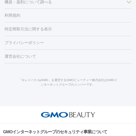
ン
機器・薬剤について調べる
ハイドラフェイシャル
ベルベットスキン
ポテンツァ
美
（胸）
ほくろ・いぼ切除
レーザー治療（ほくろ・いぼ除去）
容内服
タトゥー除去
医療痩身
傷跡治療
医療脱毛（おなか）
疲
利用規約
薬剤
労回復点滴・疲労回復注射
くま治療
切開施術
デリケートゾー
リジェノックス
クレヴィエル
ファットインパクト
ヒアルロニ
ほくろ・いぼ
ンケア
ホワイトニング
わきが治療
カベリン
隆鼻術
医療
特定商取引法に関する表示
ダーゼ
サリチル酸マクロゴールピーリング
ボライト
幹細胞培
CO2レーザー
脱毛（お尻）
ショッピングリフト
ガミースマイル治療
レーザ
養上清液
プライバシーポリシー
ー治療（しみ・くすみ）
水光注射（しみ・くすみ）
RF治療
レ
小顔・フェイスライン
ーザー治療（毛穴・ニキビ跡）
涙袋ヒアルロン酸
顎ヒアルロン
機器
運営会社について
HIFU（ハイフ）
糸リフト
ショッピングリフト
酸
唇ヒアルロン酸注射
水光注射（毛穴・ニキビ跡）
鼻ヒアル
ルメッカ
プラズマシャワー
ウルトラセルQプラス
BBL光治
ロン酸注射
医療脱毛（うなじ）
ヒアルロン酸注射（豊胸）
レ
痩身・ダイエット
療
メディオスター
ジェネシス
ウルトラアクセント
ウルト
ーザー治療（黒ずみ）
医療脱毛（指）
ダイエット点滴・ ダイエ
脂肪溶解注射
BNLS・BNLS neo
カベリン
輪郭注射（MLM）
「キレイパス byGMO」を運営するGMOビューティー株式会社はGMOイ
ラフォーマー（ウルトラフォーマーⅢ）
サーマクール
イントラ
ンターネットグループのメンバーです。
ット注射
レーザーピーリング
レーザー治療（しみスポット照
脂肪冷却
セル
イントラジェン
QスイッチYAGレーザー
Qスイッチルビ
射）
ベルベットスキン
レーザー治療（赤み改善）
マイクロボ
ーレーザー
ヴァンキッシュ
ミラドライ
フォトRF
美肌
トックス（ボトックスリフト）
クリーニング
GLP-1
セラミッ
美容点滴
美容注射
ケミカルピーリング
マッサージピール
その他
ク治療
医療脱毛（ヒゲ）
ポテンツァ
トラネキサム酸
ジェ
イオン導入
エレクトロポレーション
レーザーピーリング
美
リードファインリフト
肩こり注射
ドラッグデリバリー（ポテン
ントルマックスプロ
イボ取り
シミ取り
シミ取り（皮膚科）
容内服
ツァ）
ハイドラジェントル
ルメッカ
ジェネシス
リジュラン
ラ
GMOインターネットグループのセキュリティ事業について