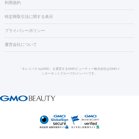
利用規約
薬剤
労回復点滴・疲労回復注射
くま治療
切開施術
デリケートゾー
リジェノックス
クレヴィエル
ファットインパクト
ヒアルロニ
ほくろ・いぼ
ンケア
ホワイトニング
わきが治療
カベリン
隆鼻術
医療
特定商取引法に関する表示
ダーゼ
サリチル酸マクロゴールピーリング
ボライト
幹細胞培
CO2レーザー
脱毛（お尻）
ショッピングリフト
ガミースマイル治療
レーザ
養上清液
プライバシーポリシー
ー治療（しみ・くすみ）
水光注射（しみ・くすみ）
RF治療
レ
小顔・フェイスライン
ーザー治療（毛穴・ニキビ跡）
涙袋ヒアルロン酸
顎ヒアルロン
機器
運営会社について
HIFU（ハイフ）
糸リフト
ショッピングリフト
酸
唇ヒアルロン酸注射
水光注射（毛穴・ニキビ跡）
鼻ヒアル
ルメッカ
プラズマシャワー
ウルトラセルQプラス
BBL光治
ロン酸注射
医療脱毛（うなじ）
ヒアルロン酸注射（豊胸）
レ
痩身・ダイエット
療
メディオスター
ジェネシス
ウルトラアクセント
ウルト
ーザー治療（黒ずみ）
医療脱毛（指）
ダイエット点滴・ ダイエ
脂肪溶解注射
BNLS・BNLS neo
カベリン
輪郭注射（MLM）
「キレイパス byGMO」を運営するGMOビューティー株式会社はGMOイ
ラフォーマー（ウルトラフォーマーⅢ）
サーマクール
イントラ
ンターネットグループのメンバーです。
ット注射
レーザーピーリング
レーザー治療（しみスポット照
脂肪冷却
セル
イントラジェン
QスイッチYAGレーザー
Qスイッチルビ
射）
ベルベットスキン
レーザー治療（赤み改善）
マイクロボ
ーレーザー
ヴァンキッシュ
ミラドライ
フォトRF
美肌
トックス（ボトックスリフト）
クリーニング
GLP-1
セラミッ
美容点滴
美容注射
ケミカルピーリング
マッサージピール
その他
ク治療
医療脱毛（ヒゲ）
ポテンツァ
トラネキサム酸
ジェ
イオン導入
エレクトロポレーション
レーザーピーリング
美
リードファインリフト
肩こり注射
ドラッグデリバリー（ポテン
ントルマックスプロ
イボ取り
シミ取り
シミ取り（皮膚科）
容内服
ツァ）
ハイドラジェントル
ルメッカ
ジェネシス
リジュラン
ラ
イムライト
Vビーム
シルファーム
スネコス
インモード
疲労回復・健康
オリジオ
ミラノリピール
サーマジェン
リバースピール