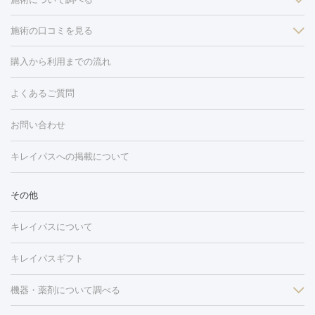
施術の口コミを見る
美白
白玉点滴・白玉注射
高濃度ビタミンC点滴
美容内服
フォトフェイシャルM22
フラクショナルレーザー
レーザートーニ
購入から利用までの流れ
ング
ケミカルピーリング
プラセンタ注射
イオン導入
しみ・そばかす・肝斑
よくあるご質問
HIFU（ハイフ）
白玉点滴・白玉注射
高濃度ビタミンC点滴
フォトフェイシャル
レーザートーニング
ピコレーザートーニン
糸リフト
ボトックス
ボツリヌストキシン
エレクトロポレー
グ
フォトシルクプラス
美容内服
お問い合わせ
ション
ダーマペン
ピコフラクショナルレーザー
ピコレーザー
トーニング
ハイドラフェイシャル
マッサージピール
脂肪溶解
キレイパスへの掲載について
しわ・たるみ
注射
美容点滴・美容注射
フォトRF
PRP皮膚再生療法
脂肪
ヒアルロン酸注射
ボトックス注射
ボツリヌストキシン注射
水
冷却
医療脱毛（顔）
医療脱毛（全身）
医療脱毛（あし）
その他
光注射
PRP皮膚再生療法
RF治療（テノール）
スネコス注射
医療脱毛（VIO）
水光注射（ハリ・美肌）
レーザー治療（ハ
美容内服
キレイパスについて
リ・美肌）
光治療（フォトフェイシャルなど）
アートメイク
毛穴・ニキビ跡
BNLS
二重埋没
医療脱毛（背中）
医療脱毛（うで）
医療
キレイパスギフト
フラクショナルレーザー
ピコフラクショナルレーザー
ダーマペ
脱毛（脇）
にんにく注射
ピアス穴あけ
AGA
医療脱毛
ン
機器・薬剤について調べる
ハイドラフェイシャル
ベルベットスキン
ポテンツァ
美
（胸）
ほくろ・いぼ切除
レーザー治療（ほくろ・いぼ除去）
容内服
タトゥー除去
医療痩身
傷跡治療
医療脱毛（おなか）
疲