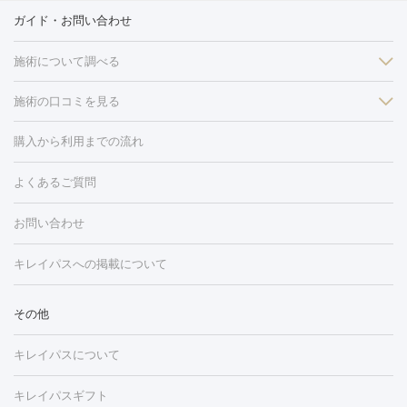
ガイド・お問い合わせ
施術について調べる
施術の口コミを見る
美白
白玉点滴・白玉注射
高濃度ビタミンC点滴
美容内服
フォトフェイシャルM22
フラクショナルレーザー
レーザートーニ
購入から利用までの流れ
ング
ケミカルピーリング
プラセンタ注射
イオン導入
しみ・そばかす・肝斑
よくあるご質問
HIFU（ハイフ）
白玉点滴・白玉注射
高濃度ビタミンC点滴
フォトフェイシャル
レーザートーニング
ピコレーザートーニン
糸リフト
ボトックス
ボツリヌストキシン
エレクトロポレー
グ
フォトシルクプラス
美容内服
お問い合わせ
ション
ダーマペン
ピコフラクショナルレーザー
ピコレーザー
トーニング
ハイドラフェイシャル
マッサージピール
脂肪溶解
キレイパスへの掲載について
しわ・たるみ
注射
美容点滴・美容注射
フォトRF
PRP皮膚再生療法
脂肪
ヒアルロン酸注射
ボトックス注射
ボツリヌストキシン注射
水
冷却
医療脱毛（顔）
医療脱毛（全身）
医療脱毛（あし）
その他
光注射
PRP皮膚再生療法
RF治療（テノール）
スネコス注射
医療脱毛（VIO）
水光注射（ハリ・美肌）
レーザー治療（ハ
美容内服
キレイパスについて
リ・美肌）
光治療（フォトフェイシャルなど）
アートメイク
毛穴・ニキビ跡
BNLS
二重埋没
医療脱毛（背中）
医療脱毛（うで）
医療
キレイパスギフト