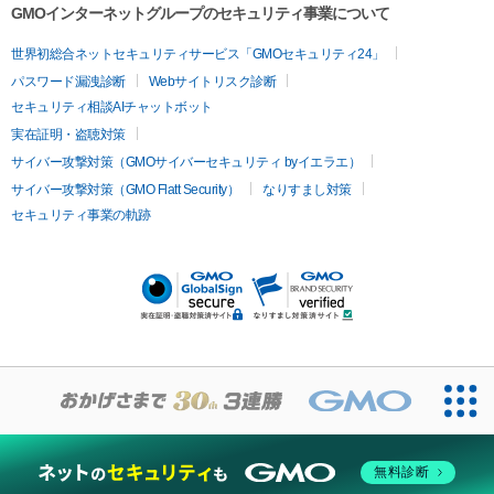
容内服
ツァ）
ハイドラジェントル
ルメッカ
ジェネシス
リジュラン
ラ
GMOインターネットグループのセキュリティ事業について
イムライト
Vビーム
シルファーム
スネコス
インモード
疲労回復・健康
世界初総合ネットセキュリティサービス「GMOセキュリティ24」
オリジオ
ミラノリピール
サーマジェン
リバースピール
パスワード漏洩診断
Webサイトリスク診断
プラセンタ注射
にんにく注射
オンダリフト
ジュベルック
ルビーフラクショナル
セキュリティ相談AIチャットボット
実在証明・盗聴対策
医療脱毛
サイバー攻撃対策（GMOサイバーセキュリティ byイエラエ）
医療脱毛（VIO）
医療脱毛
サイバー攻撃対策（GMO Flatt Security）
なりすまし対策
セキュリティ事業の軌跡
その他
二重埋没
アートメイク
ガミースマイル治療
オフィスホワイト
ニング
ピアス穴あけ
無料診断