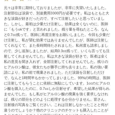
元々は非常に期待しておりましたが、非常に失望いたしました。
注射部位は涙袋で、別途費用3300円が必要です。私はもともと大
きな涙袋が好きだったので、すべて注射したいと思っていまし
た。しかし、最初は少量だけ注射し、効果は全くないのに、医師
に「もうokです」と言われました。残り量を尋ねたところ、なん
と0.7cc残って、医師に再度注射をお願いしました。今回も少量だ
け注射し、私が望む効果ではありませんでしたが、医師は注射し
てくれなくて、また長時間待たされました。私何度も請求しまし
ので、少し追加しましたが、結局0.3cc残って、いくら言っても注
射してくれませんでした。私は大きな涙袋が好きで。医者は全く
私の意見を聞き入れず、全部注射してくれませんでした。残りの
ヒアルロン酸は、彼女たちが勝手に持ち去りました。私の強い要
請により、私の前で廃棄されました。ただ涙袋を注射しただけ
で、なんと1時間半もかかってしまいました。99%の時間は、医師
に注射してもらうことに依頼に無駄にしています。1ccのヒアルロ
ン酸を購入したのに、0.7ccしか注射せず、希望した結果が得られ
ませんでした。もし私がヒアルロン酸の廃棄を強く要求しなけれ
ば、残りの部分をどのように処理するか分かりません。皆さん、
注射後の写真をご覧ください。これは注射しなかったことと何が
違うのでしょうか？他のクリニックのチケットも購入したことが