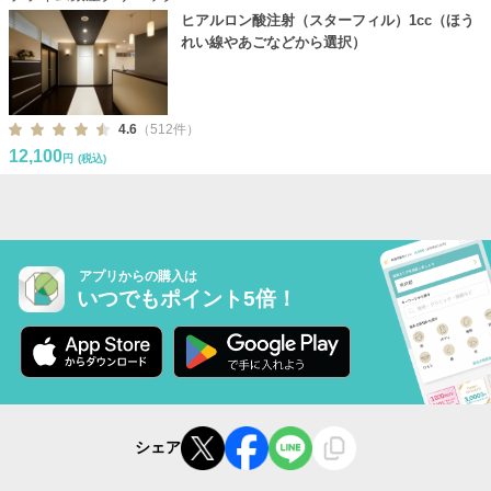
ヒアルロン酸注射（スターフィル）1cc（ほう
れい線やあごなどから選択）
4.6
（512件）
12,100
円
(税込)
アプリからの購入は
いつでもポイント5倍！
シェア