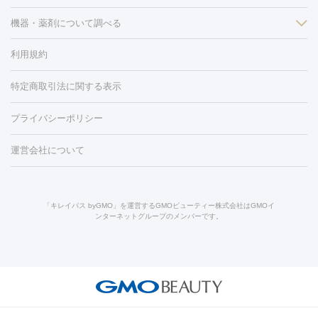
フラクショナルレーザー
ピコフラクショナルレーザー
ダーマペ
脱毛（脇）
にんにく注射
ピアス穴あけ
AGA
医療脱毛
ン
機器・薬剤について調べる
ハイドラフェイシャル
ベルベットスキン
ポテンツァ
美
（胸）
ほくろ・いぼ切除
レーザー治療（ほくろ・いぼ除去）
容内服
タトゥー除去
医療痩身
傷跡治療
医療脱毛（おなか）
疲
利用規約
薬剤
労回復点滴・疲労回復注射
くま治療
切開施術
デリケートゾー
リジェノックス
クレヴィエル
ファットインパクト
ヒアルロニ
ほくろ・いぼ
ンケア
ホワイトニング
わきが治療
カベリン
隆鼻術
医療
特定商取引法に関する表示
ダーゼ
サリチル酸マクロゴールピーリング
ボライト
幹細胞培
CO2レーザー
脱毛（お尻）
ショッピングリフト
ガミースマイル治療
レーザ
養上清液
プライバシーポリシー
ー治療（しみ・くすみ）
水光注射（しみ・くすみ）
RF治療
レ
小顔・フェイスライン
ーザー治療（毛穴・ニキビ跡）
涙袋ヒアルロン酸
顎ヒアルロン
機器
運営会社について
HIFU（ハイフ）
糸リフト
ショッピングリフト
酸
唇ヒアルロン酸注射
水光注射（毛穴・ニキビ跡）
鼻ヒアル
ルメッカ
プラズマシャワー
ウルトラセルQプラス
BBL光治
ロン酸注射
医療脱毛（うなじ）
ヒアルロン酸注射（豊胸）
レ
痩身・ダイエット
療
メディオスター
ジェネシス
ウルトラアクセント
ウルト
ーザー治療（黒ずみ）
医療脱毛（指）
ダイエット点滴・ ダイエ
脂肪溶解注射
BNLS・BNLS neo
カベリン
輪郭注射（MLM）
「キレイパス byGMO」を運営するGMOビューティー株式会社はGMOイ
ラフォーマー（ウルトラフォーマーⅢ）
サーマクール
イントラ
ンターネットグループのメンバーです。
ット注射
レーザーピーリング
レーザー治療（しみスポット照
脂肪冷却
セル
イントラジェン
QスイッチYAGレーザー
Qスイッチルビ
射）
ベルベットスキン
レーザー治療（赤み改善）
マイクロボ
ーレーザー
ヴァンキッシュ
ミラドライ
フォトRF
美肌
トックス（ボトックスリフト）
クリーニング
GLP-1
セラミッ
美容点滴
美容注射
ケミカルピーリング
マッサージピール
その他
ク治療
医療脱毛（ヒゲ）
ポテンツァ
トラネキサム酸
ジェ
イオン導入
エレクトロポレーション
レーザーピーリング
美
リードファインリフト
肩こり注射
ドラッグデリバリー（ポテン
ントルマックスプロ
イボ取り
シミ取り
シミ取り（皮膚科）