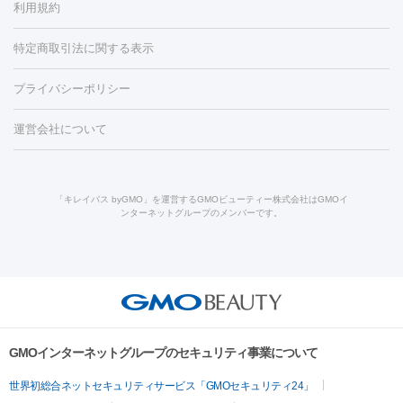
利用規約
薬剤
労回復点滴・疲労回復注射
くま治療
切開施術
デリケートゾー
リジェノックス
クレヴィエル
ファットインパクト
ヒアルロニ
ほくろ・いぼ
ンケア
ホワイトニング
わきが治療
カベリン
隆鼻術
医療
特定商取引法に関する表示
ダーゼ
サリチル酸マクロゴールピーリング
ボライト
幹細胞培
CO2レーザー
脱毛（お尻）
ショッピングリフト
ガミースマイル治療
レーザ
養上清液
プライバシーポリシー
ー治療（しみ・くすみ）
水光注射（しみ・くすみ）
RF治療
レ
小顔・フェイスライン
ーザー治療（毛穴・ニキビ跡）
涙袋ヒアルロン酸
顎ヒアルロン
機器
運営会社について
HIFU（ハイフ）
糸リフト
ショッピングリフト
酸
唇ヒアルロン酸注射
水光注射（毛穴・ニキビ跡）
鼻ヒアル
ルメッカ
プラズマシャワー
ウルトラセルQプラス
BBL光治
ロン酸注射
医療脱毛（うなじ）
ヒアルロン酸注射（豊胸）
レ
痩身・ダイエット
療
メディオスター
ジェネシス
ウルトラアクセント
ウルト
ーザー治療（黒ずみ）
医療脱毛（指）
ダイエット点滴・ ダイエ
脂肪溶解注射
BNLS・BNLS neo
カベリン
輪郭注射（MLM）
「キレイパス byGMO」を運営するGMOビューティー株式会社はGMOイ
ラフォーマー（ウルトラフォーマーⅢ）
サーマクール
イントラ
ンターネットグループのメンバーです。
ット注射
レーザーピーリング
レーザー治療（しみスポット照
脂肪冷却
セル
イントラジェン
QスイッチYAGレーザー
Qスイッチルビ
射）
ベルベットスキン
レーザー治療（赤み改善）
マイクロボ
ーレーザー
ヴァンキッシュ
ミラドライ
フォトRF
美肌
トックス（ボトックスリフト）
クリーニング
GLP-1
セラミッ
美容点滴
美容注射
ケミカルピーリング
マッサージピール
その他
ク治療
医療脱毛（ヒゲ）
ポテンツァ
トラネキサム酸
ジェ
イオン導入
エレクトロポレーション
レーザーピーリング
美
リードファインリフト
肩こり注射
ドラッグデリバリー（ポテン
ントルマックスプロ
イボ取り
シミ取り
シミ取り（皮膚科）
容内服
ツァ）
ハイドラジェントル
ルメッカ
ジェネシス
リジュラン
ラ
GMOインターネットグループのセキュリティ事業について
イムライト
Vビーム
シルファーム
スネコス
インモード
疲労回復・健康
世界初総合ネットセキュリティサービス「GMOセキュリティ24」
オリジオ
ミラノリピール
サーマジェン
リバースピール