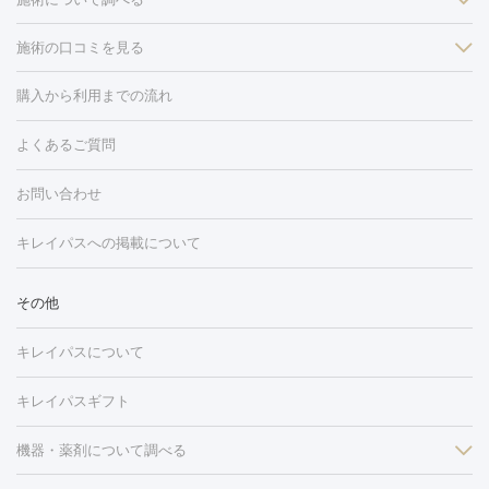
施術の口コミを見る
美白
白玉点滴・白玉注射
高濃度ビタミンC点滴
美容内服
フォトフェイシャルM22
フラクショナルレーザー
レーザートーニ
購入から利用までの流れ
ング
ケミカルピーリング
プラセンタ注射
イオン導入
しみ・そばかす・肝斑
よくあるご質問
HIFU（ハイフ）
白玉点滴・白玉注射
高濃度ビタミンC点滴
フォトフェイシャル
レーザートーニング
ピコレーザートーニン
糸リフト
ボトックス
ボツリヌストキシン
エレクトロポレー
グ
フォトシルクプラス
美容内服
お問い合わせ
ション
ダーマペン
ピコフラクショナルレーザー
ピコレーザー
トーニング
ハイドラフェイシャル
マッサージピール
脂肪溶解
キレイパスへの掲載について
しわ・たるみ
注射
美容点滴・美容注射
フォトRF
PRP皮膚再生療法
脂肪
ヒアルロン酸注射
ボトックス注射
ボツリヌストキシン注射
水
冷却
医療脱毛（顔）
医療脱毛（全身）
医療脱毛（あし）
その他
光注射
PRP皮膚再生療法
RF治療（テノール）
スネコス注射
医療脱毛（VIO）
水光注射（ハリ・美肌）
レーザー治療（ハ
美容内服
キレイパスについて
リ・美肌）
光治療（フォトフェイシャルなど）
アートメイク
毛穴・ニキビ跡
BNLS
二重埋没
医療脱毛（背中）
医療脱毛（うで）
医療
キレイパスギフト
フラクショナルレーザー
ピコフラクショナルレーザー
ダーマペ
脱毛（脇）
にんにく注射
ピアス穴あけ
AGA
医療脱毛
ン
機器・薬剤について調べる
ハイドラフェイシャル
ベルベットスキン
ポテンツァ
美
（胸）
ほくろ・いぼ切除
レーザー治療（ほくろ・いぼ除去）
容内服
タトゥー除去
医療痩身
傷跡治療
医療脱毛（おなか）
疲