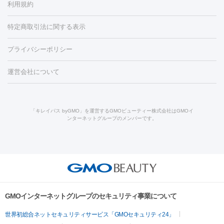
利用規約
薬剤
労回復点滴・疲労回復注射
くま治療
切開施術
デリケートゾー
リジェノックス
クレヴィエル
ファットインパクト
ヒアルロニ
ほくろ・いぼ
ンケア
ホワイトニング
わきが治療
カベリン
隆鼻術
医療
特定商取引法に関する表示
ダーゼ
サリチル酸マクロゴールピーリング
ボライト
幹細胞培
CO2レーザー
脱毛（お尻）
ショッピングリフト
ガミースマイル治療
レーザ
養上清液
プライバシーポリシー
ー治療（しみ・くすみ）
水光注射（しみ・くすみ）
RF治療
レ
小顔・フェイスライン
ーザー治療（毛穴・ニキビ跡）
涙袋ヒアルロン酸
顎ヒアルロン
機器
運営会社について
HIFU（ハイフ）
糸リフト
ショッピングリフト
酸
唇ヒアルロン酸注射
水光注射（毛穴・ニキビ跡）
鼻ヒアル
ルメッカ
プラズマシャワー
ウルトラセルQプラス
BBL光治
ロン酸注射
医療脱毛（うなじ）
ヒアルロン酸注射（豊胸）
レ
痩身・ダイエット
療
メディオスター
ジェネシス
ウルトラアクセント
ウルト
ーザー治療（黒ずみ）
医療脱毛（指）
ダイエット点滴・ ダイエ
脂肪溶解注射
BNLS・BNLS neo
カベリン
輪郭注射（MLM）
「キレイパス byGMO」を運営するGMOビューティー株式会社はGMOイ
ラフォーマー（ウルトラフォーマーⅢ）
サーマクール
イントラ
ンターネットグループのメンバーです。
ット注射
レーザーピーリング
レーザー治療（しみスポット照
脂肪冷却
セル
イントラジェン
QスイッチYAGレーザー
Qスイッチルビ
射）
ベルベットスキン
レーザー治療（赤み改善）
マイクロボ
ーレーザー
ヴァンキッシュ
ミラドライ
フォトRF
美肌
トックス（ボトックスリフト）
クリーニング
GLP-1
セラミッ
美容点滴
美容注射
ケミカルピーリング
マッサージピール
その他
ク治療
医療脱毛（ヒゲ）
ポテンツァ
トラネキサム酸
ジェ
イオン導入
エレクトロポレーション
レーザーピーリング
美
リードファインリフト
肩こり注射
ドラッグデリバリー（ポテン
ントルマックスプロ
イボ取り
シミ取り
シミ取り（皮膚科）
容内服
ツァ）
ハイドラジェントル
ルメッカ
ジェネシス
リジュラン
ラ
GMOインターネットグループのセキュリティ事業について
イムライト
Vビーム
シルファーム
スネコス
インモード
疲労回復・健康
世界初総合ネットセキュリティサービス「GMOセキュリティ24」
オリジオ
ミラノリピール
サーマジェン
リバースピール