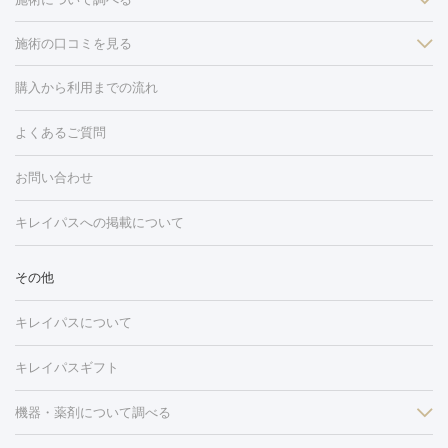
施術の口コミを見る
美白
白玉点滴・白玉注射
高濃度ビタミンC点滴
美容内服
フォトフェイシャルM22
フラクショナルレーザー
レーザートーニ
購入から利用までの流れ
ング
ケミカルピーリング
プラセンタ注射
イオン導入
しみ・そばかす・肝斑
よくあるご質問
HIFU（ハイフ）
白玉点滴・白玉注射
高濃度ビタミンC点滴
フォトフェイシャル
レーザートーニング
ピコレーザートーニン
糸リフト
ボトックス
ボツリヌストキシン
エレクトロポレー
グ
フォトシルクプラス
美容内服
お問い合わせ
ション
ダーマペン
ピコフラクショナルレーザー
ピコレーザー
トーニング
ハイドラフェイシャル
マッサージピール
脂肪溶解
キレイパスへの掲載について
しわ・たるみ
注射
美容点滴・美容注射
フォトRF
PRP皮膚再生療法
脂肪
ヒアルロン酸注射
ボトックス注射
ボツリヌストキシン注射
水
冷却
医療脱毛（顔）
医療脱毛（全身）
医療脱毛（あし）
その他
光注射
PRP皮膚再生療法
RF治療（テノール）
スネコス注射
医療脱毛（VIO）
水光注射（ハリ・美肌）
レーザー治療（ハ
美容内服
キレイパスについて
リ・美肌）
光治療（フォトフェイシャルなど）
アートメイク
毛穴・ニキビ跡
BNLS
二重埋没
医療脱毛（背中）
医療脱毛（うで）
医療
キレイパスギフト
フラクショナルレーザー
ピコフラクショナルレーザー
ダーマペ
脱毛（脇）
にんにく注射
ピアス穴あけ
AGA
医療脱毛
ン
機器・薬剤について調べる
ハイドラフェイシャル
ベルベットスキン
ポテンツァ
美
（胸）
ほくろ・いぼ切除
レーザー治療（ほくろ・いぼ除去）
容内服
タトゥー除去
医療痩身
傷跡治療
医療脱毛（おなか）
疲