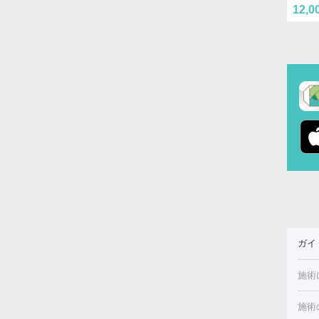
12,0
ガイ
施術
施術
美白