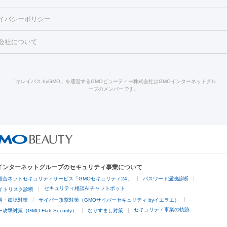
酸マクロゴールピーリング
ボライト
幹細胞培養上清液
穴・ニキビ跡）
鼻ヒアルロン酸注射
医療脱毛（うなじ）
ヒアルロ
FU（ハイフ）
糸リフト
ショッピングリフト
イバシーポリシー
豊胸）
レーザー治療（黒ずみ）
医療脱毛（指）
ダイエット点滴・ 
ト注射
レーザーピーリング
レーザー治療（しみスポット照射）
ベ
・ダイエット
ッカ
プラズマシャワー
ウルトラセルQプラス
BBL光治療
メディ
会社について
キン
レーザー治療（赤み改善）
マイクロボトックス（ボトックスリフ
溶解注射
BNLS・BNLS neo
カベリン
輪郭注射（MLM）
脂肪冷
ジェネシス
ウルトラアクセント
ウルトラフォーマー（ウルトラフ
クリーニング
GLP-1
セラミック治療
医療脱毛（ヒゲ）
ポテ
）
サーマクール
イントラセル
イントラジェン
QスイッチYAGレ
トラネキサム酸
ジェントルマックスプロ
イボ取り
シミ取り
シ
「キレイパス byGMO」を運営するGMOビューティー株式会社はGMOインターネットグル
Qスイッチルビーレーザー
ヴァンキッシュ
ミラドライ
フォトRF
ープのメンバーです。
点滴
美容注射
ケミカルピーリング
マッサージピール
イオン導入
皮膚科）
ハイドラジェントル
ルメッカ
ジェネシス
リジュラン
レクトロポレーション
レーザーピーリング
美容内服
他
ライト
Vビーム
シルファーム
スネコス
インモード
オリジオ
ドファインリフト
肩こり注射
ドラッグデリバリー（ポテンツァ）
リピール
サーマジェン
リバースピール
オンダリフト
ジュベルッ
回復・健康
ビーフラクショナル
センタ注射
にんにく注射
Oインターネットグループのセキュリティ事業について
脱毛
総合ネットセキュリティサービス「GMOセキュリティ24」
パスワード漏洩診断
脱毛（VIO）
医療脱毛
セキュリティ相談AIチャットボット
サイトリスク診断
明・盗聴対策
サイバー攻撃対策（GMOサイバーセキュリティ byイエラエ）
他
セキュリティ事業の軌跡
撃対策（GMO Flatt Security）
なりすまし対策
埋没
アートメイク
ガミースマイル治療
オフィスホワイトニング