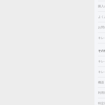
白玉
フォ
購入
ルピ
しみ
よく
注射
フォ
レク
クプ
お問
トー
滴・
キレ
しわ
療脱
ヒア
肌）
その
皮膚
メイ
キレ
毛穴
（脇
フラ
切除
キレ
ェイ
療
機器
デ
ほく
療脱
利用
薬剤
CO
み・
リジ
ビ跡
特定
小顔