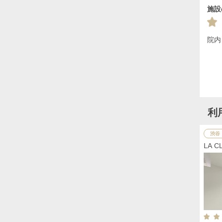
施設
院内
利
渋谷
LA 