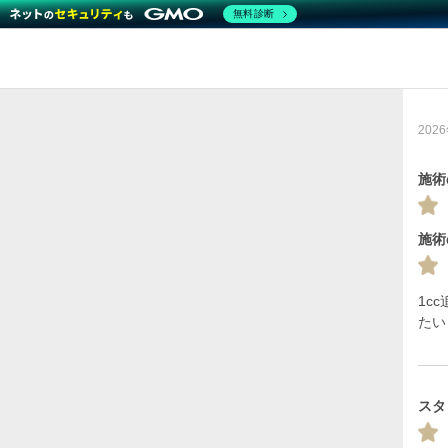
無料診断
20
施術
施術
1c
たい
スタ