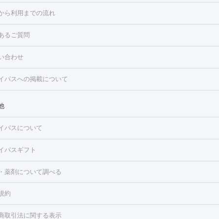
点滴・白玉注射
高濃度ビタミンC点滴
美容内服
トフェイシャルM22
フラクショナルレーザー
レーザートーニング
から利用までの流れ
ーリング
プラセンタ注射
イオン導入
HIFU（ハイフ）
白玉点滴
・そばかす・肝斑
あるご質問
高濃度ビタミンC点滴
糸リフト
ボトックス
ボツリヌストキシン
トフェイシャル
レーザートーニング
ピコレーザートーニング
フォ
トロポレーション
ダーマペン
ピコフラクショナルレーザー
ピコレ
ラス
美容内服
い合わせ
ニング
ハイドラフェイシャル
マッサージピール
脂肪溶解注射
美
美容注射
フォトRF
PRP皮膚再生療法
脂肪冷却
医療脱毛（顔）
イパスへの掲載について
・たるみ
毛（全身）
医療脱毛（あし）
医療脱毛（VIO）
水光注射（ハリ・美
ルロン酸注射
ボトックス注射
ボツリヌストキシン注射
水光注射
レーザー治療（ハリ・美肌）
光治療（フォトフェイシャルなど）
他
再生療法
RF治療（テノール）
スネコス注射
美容内服
ク
BNLS
二重埋没
医療脱毛（背中）
医療脱毛（うで）
医療脱
イパスについて
・ニキビ跡
）
にんにく注射
ピアス穴あけ
AGA
医療脱毛（胸）
ほくろ・
クショナルレーザー
ピコフラクショナルレーザー
ダーマペン
ハイ
レーザー治療（ほくろ・いぼ除去）
タトゥー除去
医療痩身
傷跡
イパスギフト
シャル
ベルベットスキン
ポテンツァ
美容内服
医療脱毛（おなか）
疲労回復点滴・疲労回復注射
くま治療
切開施
・薬剤について調べる
リケートゾーンケア
ホワイトニング
わきが治療
カベリン
隆鼻術
ろ・いぼ
毛（お尻）
ショッピングリフト
ガミースマイル治療
レーザー治療
規約
2レーザー
くすみ）
水光注射（しみ・くすみ）
RF治療
レーザー治療（毛穴・
ェノックス
クレヴィエル
ファットインパクト
ヒアルロニダーゼ
）
涙袋ヒアルロン酸
顎ヒアルロン酸
唇ヒアルロン酸注射
水光注
商取引法に関する表示
・フェイスライン