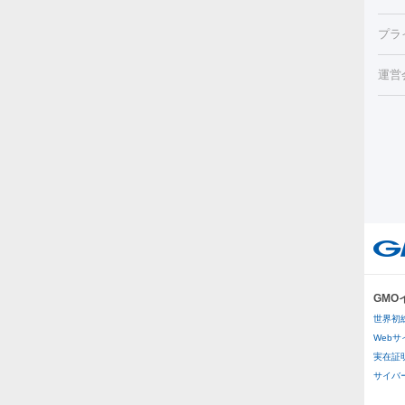
チル
（毛
HI
プラ
射（
機器
エッ
痩身
ルメ
運営
トス
脂肪
ター
ト）
ーⅢ
美肌
ァ
ー
美容
り（
エ
その
イム
リー
ラノ
疲労
ル
プラ
GM
医療
世界初
医療
Web
実在証
その
サイバー攻
二重