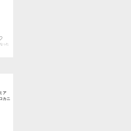
なった
ミア
ロカニ