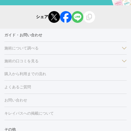
シェア
ガイド・お問い合わせ
施術について調べる
施術の口コミを見る
美白
白玉点滴・白玉注射
高濃度ビタミンC点滴
美容内服
フォトフェイシャルM22
フラクショナルレーザー
レーザートーニ
購入から利用までの流れ
ング
ケミカルピーリング
プラセンタ注射
イオン導入
しみ・そばかす・肝斑
よくあるご質問
HIFU（ハイフ）
白玉点滴・白玉注射
高濃度ビタミンC点滴
フォトフェイシャル
レーザートーニング
ピコレーザートーニン
糸リフト
ボトックス
ボツリヌストキシン
エレクトロポレー
グ
フォトシルクプラス
美容内服
お問い合わせ
ション
ダーマペン
ピコフラクショナルレーザー
ピコレーザー
トーニング
ハイドラフェイシャル
マッサージピール
脂肪溶解
キレイパスへの掲載について
しわ・たるみ
注射
美容点滴・美容注射
フォトRF
PRP皮膚再生療法
脂肪
ヒアルロン酸注射
ボトックス注射
ボツリヌストキシン注射
水
冷却
医療脱毛（顔）
医療脱毛（全身）
医療脱毛（あし）
その他
光注射
PRP皮膚再生療法
RF治療（テノール）
スネコス注射