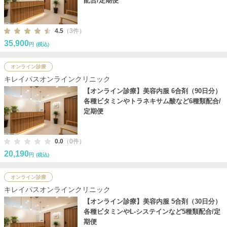
配合/定期便
4.5
（3件）
35,900
円
(税込)
オンライン診療
キレイパスオンラインクリニック
【オンライン診療】美容内服 6合剤（90日分）
各種ビタミンやトラネキサム酸など6種類配合/
定期便
0.0
（0件）
20,190
円
(税込)
オンライン診療
キレイパスオンラインクリニック
【オンライン診療】美容内服 5合剤（30日分）
各種ビタミンやL-システインなど5種類配合/定
期便