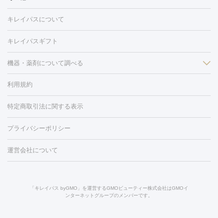
医療脱毛（VIO）
水光注射（ハリ・美肌）
レーザー治療（ハ
美容内服
キレイパスについて
リ・美肌）
光治療（フォトフェイシャルなど）
アートメイク
毛穴・ニキビ跡
BNLS
二重埋没
医療脱毛（背中）
医療脱毛（うで）
医療
キレイパスギフト
フラクショナルレーザー
ピコフラクショナルレーザー
ダーマペ
脱毛（脇）
にんにく注射
ピアス穴あけ
AGA
医療脱毛
ン
機器・薬剤について調べる
ハイドラフェイシャル
ベルベットスキン
ポテンツァ
美
（胸）
ほくろ・いぼ切除
レーザー治療（ほくろ・いぼ除去）
容内服
タトゥー除去
医療痩身
傷跡治療
医療脱毛（おなか）
疲
利用規約
薬剤
労回復点滴・疲労回復注射
くま治療
切開施術
デリケートゾー
リジェノックス
クレヴィエル
ファットインパクト
ヒアルロニ
ほくろ・いぼ
ンケア
ホワイトニング
わきが治療
カベリン
隆鼻術
医療
特定商取引法に関する表示
ダーゼ
サリチル酸マクロゴールピーリング
ボライト
幹細胞培
CO2レーザー
脱毛（お尻）
ショッピングリフト
ガミースマイル治療
レーザ
養上清液
プライバシーポリシー
ー治療（しみ・くすみ）
水光注射（しみ・くすみ）
RF治療
レ
小顔・フェイスライン
ーザー治療（毛穴・ニキビ跡）
涙袋ヒアルロン酸
顎ヒアルロン
機器
運営会社について
HIFU（ハイフ）
糸リフト
ショッピングリフト
酸
唇ヒアルロン酸注射
水光注射（毛穴・ニキビ跡）
鼻ヒアル
ルメッカ
プラズマシャワー
ウルトラセルQプラス
BBL光治
ロン酸注射
医療脱毛（うなじ）
ヒアルロン酸注射（豊胸）
レ
痩身・ダイエット
療
メディオスター
ジェネシス
ウルトラアクセント
ウルト
ーザー治療（黒ずみ）
医療脱毛（指）
ダイエット点滴・ ダイエ
脂肪溶解注射
BNLS・BNLS neo
カベリン
輪郭注射（MLM）
「キレイパス byGMO」を運営するGMOビューティー株式会社はGMOイ
ラフォーマー（ウルトラフォーマーⅢ）
サーマクール
イントラ
ンターネットグループのメンバーです。
ット注射
レーザーピーリング
レーザー治療（しみスポット照
脂肪冷却
セル
イントラジェン
QスイッチYAGレーザー
Qスイッチルビ
射）
ベルベットスキン
レーザー治療（赤み改善）
マイクロボ
ーレーザー
ヴァンキッシュ
ミラドライ
フォトRF