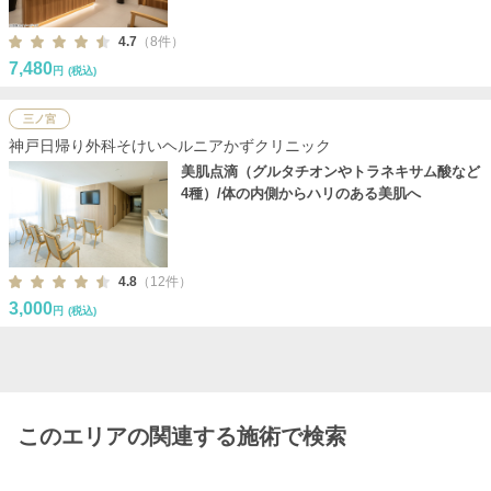
4.7
（8件）
7,480
円
(税込)
三ノ宮
神戸日帰り外科そけいヘルニアかずクリニック
美肌点滴（グルタチオンやトラネキサム酸など
4種）/体の内側からハリのある美肌へ
4.8
（12件）
3,000
円
(税込)
このエリアの関連する施術で検索