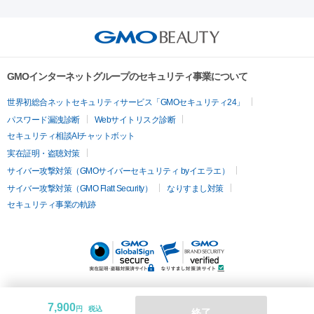
美肌
トックス（ボトックスリフト）
クリーニング
GLP-1
セラミッ
美容点滴
美容注射
ケミカルピーリング
マッサージピール
その他
ク治療
医療脱毛（ヒゲ）
ポテンツァ
トラネキサム酸
ジェ
イオン導入
エレクトロポレーション
レーザーピーリング
美
リードファインリフト
肩こり注射
ドラッグデリバリー（ポテン
ントルマックスプロ
イボ取り
シミ取り
シミ取り（皮膚科）
容内服
ツァ）
ハイドラジェントル
ルメッカ
ジェネシス
リジュラン
ラ
GMOインターネットグループのセキュリティ事業について
イムライト
Vビーム
シルファーム
スネコス
インモード
疲労回復・健康
世界初総合ネットセキュリティサービス「GMOセキュリティ24」
オリジオ
ミラノリピール
サーマジェン
リバースピール
パスワード漏洩診断
Webサイトリスク診断
プラセンタ注射
にんにく注射
オンダリフト
ジュベルック
ルビーフラクショナル
セキュリティ相談AIチャットボット
実在証明・盗聴対策
医療脱毛
サイバー攻撃対策（GMOサイバーセキュリティ byイエラエ）
医療脱毛（VIO）
医療脱毛
サイバー攻撃対策（GMO Flatt Security）
なりすまし対策
セキュリティ事業の軌跡
その他
二重埋没
アートメイク
ガミースマイル治療
オフィスホワイト
ニング
ピアス穴あけ
7,900
円
税込
終了