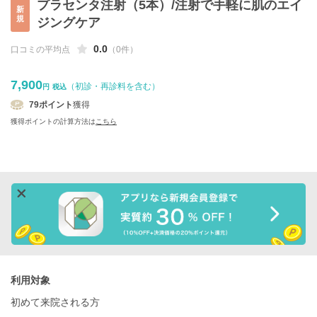
プラセンタ注射（5本）/注射で手軽に肌のエイ
新
規
ジングケア
0.0
口コミの平均点
（0件）
7,900
（初診・再診料を含む）
円
税込
79
ポイント
獲得
獲得ポイントの計算方法は
こちら
利用対象
初めて来院される方