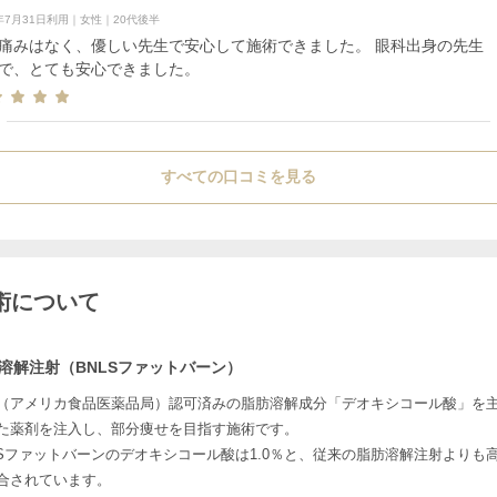
6年7月31日利用｜女性｜20代後半
痛みはなく、優しい先生で安心して施術できました。 眼科出身の先生
で、とても安心できました。
すべての口コミを見る
術について
溶解注射（BNLSファットバーン）
A（アメリカ食品医薬品局）認可済みの脂肪溶解成分「デオキシコール酸」を
た薬剤を注入し、部分痩せを目指す施術です。
LSファットバーンのデオキシコール酸は1.0％と、従来の脂肪溶解注射よりも
合されています。