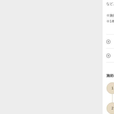
など
※施
※1
施術
1
2