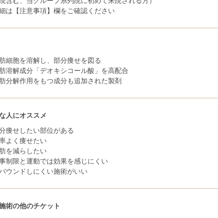
院含む、当グループ系列院に初めて来院される方）
細は【注意事項】欄をご確認ください
肪細胞を溶解し、部分痩せを図る
肪溶解成分「デオキシコール酸」を高配合
肪分解作用をもつ成分も追加された製剤
な人にオススメ
分痩せしたい部位がある
率よく痩せたい
肪を減らしたい
事制限と運動では効果を感じにくい
バウンドしにくい施術がいい
施術の他のチケット