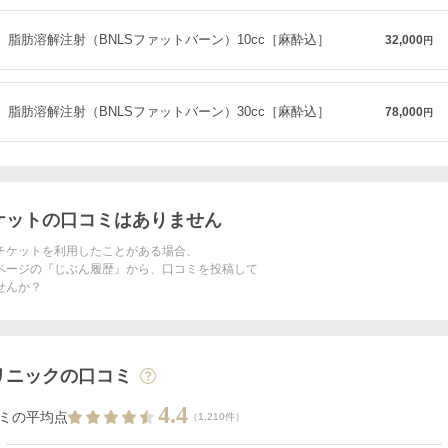
脂肪溶解注射（BNLSファットバーン）10cc［麻酔込］
32,000
円
脂肪溶解注射（BNLSファットバーン）30cc［麻酔込］
78,000
円
ケットの口コミはありません
チケットを利用したことがある場合、
ページの『じぶん履歴』から、口コミを投稿して
せんか？
リニックの口コミ
4.4
ミの平均点
（1,210件）