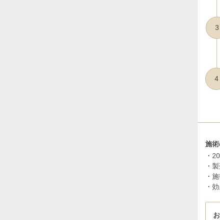
3
4
施術
・2
・製
・施
・効