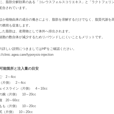
に、脂肪分解効果のある「コレウスフォルスコリエキス」と「ラクトフェリ
配合されています。
ほか植物由来の成分の働きにより、脂肪を溶解するだけでなく、脂質代謝を
の燃焼も促進します。
した脂肪は、老廃物として体外へ排出されます。
細胞の数自体が減少するためリバウンドしにくいこともメリットです。
の詳しい説明につきましてはHPをご確認ください。
://clinic.agea.care/lyporysis-injection
可能箇所と注入量の目安
ご 2～4cc
（片側） 2～4cc
ェイスライン（片側） 4～10cc
の腕（片側） 10～20cc
 20～60cc
もも（片側） 10～20cc
尻（片側） 10～20cc