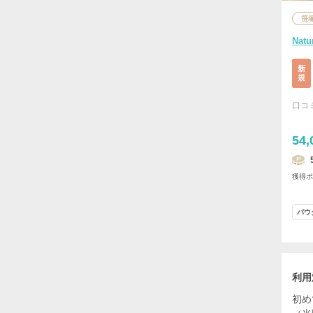
笹
Nat
新
規
口コ
54,
獲得
パウ
利用
初め