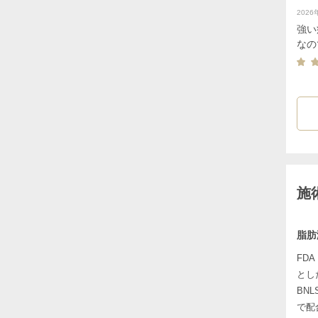
202
強い
なの
施
脂肪
FD
とし
BN
で配