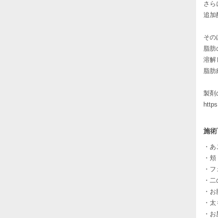
さら
追加
その
脂肪
溶解
脂肪
製剤
https
施術
・あ
・頬
・フ
・二
・お腹
・太
・お