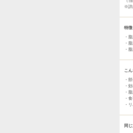
（当
※詳
特徴
・脂
・脂
・脂
こん
・部
・効
・脂
・食
・リ
同じ