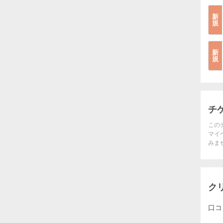
新
規
新
規
チ
この
マイ
みま
ク
口コ