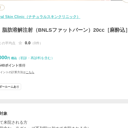
塚
ural Skin Clinic（ナチュラルスキンクリニック）
脂肪溶解注射（BNLSファットバーン）20cc［麻酔込
0.0
ミの平均点
（0件）
000
（初診・再診料を含む）
円
税込
540
ポイント
獲得
ポイントの計算方法は
こちら
ダールームあり
対象
て来院される方