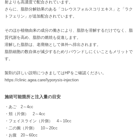
射よりも高濃度で配合されています。
さらに、脂肪分解効果のある「コレウスフォルスコリエキス」と「ラク
トフェリン」が追加配合されています。
そのほか植物由来の成分の働きにより、脂肪を溶解するだけでなく、脂
質代謝を高め、脂肪の燃焼も促進します。
溶解した脂肪は、老廃物として体外へ排出されます。
脂肪細胞の数自体が減少するためリバウンドしにくいこともメリットで
す。
製剤の詳しい説明につきましてはHPをご確認ください。
https://clinic.agea.care/lyporysis-injection
施術可能箇所と注入量の目安
・あご 2～4cc
・頬（片側） 2～4cc
・フェイスライン（片側） 4～10cc
・二の腕（片側） 10～20cc
・お腹 20～60cc