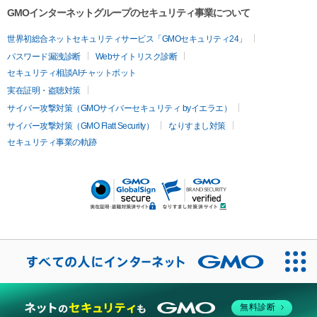
容内服
ツァ）
ハイドラジェントル
ルメッカ
ジェネシス
リジュラン
ラ
GMOインターネットグループのセキュリティ事業について
イムライト
Vビーム
シルファーム
スネコス
インモード
疲労回復・健康
世界初総合ネットセキュリティサービス「GMOセキュリティ24」
オリジオ
ミラノリピール
サーマジェン
リバースピール
パスワード漏洩診断
Webサイトリスク診断
プラセンタ注射
にんにく注射
オンダリフト
ジュベルック
ルビーフラクショナル
脂肪吸
セキュリティ相談AIチャットボット
引
VISIA肌診断
ボルニューマ
ソフウェーブ
モフィウス
実在証明・盗聴対策
医療脱毛
ザーフ
ジャルプロ
ノーリス
デンシティ
脇ボトックス
サイバー攻撃対策（GMOサイバーセキュリティ byイエラエ）
医療脱毛（VIO）
医療脱毛
サイバー攻撃対策（GMO Flatt Security）
なりすまし対策
IPL
エラボトックス
肩ボトックス
リベルサス
イソトレチ
セキュリティ事業の軌跡
その他
ノイン
ピコトーニング
ピーリング
二重埋没
アートメイク
ガミースマイル治療
オフィスホワイト
ニング
ピアス穴あけ
無料診断