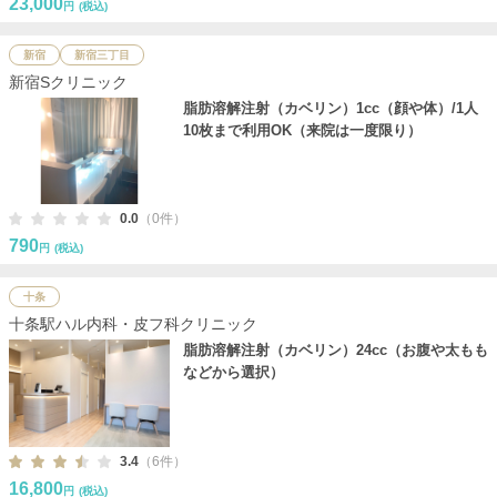
23,000
円
(税込)
新宿
新宿三丁目
新宿Sクリニック
脂肪溶解注射（カベリン）1cc（顔や体）/1人
10枚まで利用OK（来院は一度限り）
0.0
（0件）
790
円
(税込)
十条
十条駅ハル内科・皮フ科クリニック
脂肪溶解注射（カベリン）24cc（お腹や太もも
などから選択）
3.4
（6件）
16,800
円
(税込)