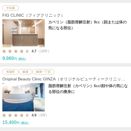
中目黒
FIG CLINIC（フィグクリニック）
カベリン（脂肪溶解注射）8cc（顔または体の
気になる部位）
4.7
（19件）
9,980
円
(税込)
有楽町
銀座
銀座一丁目
Original Beauty Clinic GINZA（オリジナルビューティークリニック
銀座）
脂肪溶解注射（カベリン）6cc/顔や体の気にな
る部位の痩身に
4.9
（3件）
15,400
円
(税込)