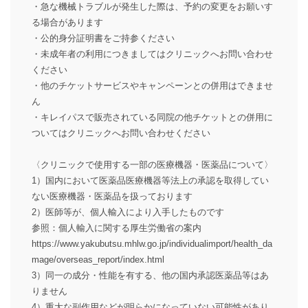
・急な機械トラブルが発生した際は、予約の変更をお願いす
る場合があります
・公的身分証明書をご持参ください
・未成年者の利用につきましてはクリニックへお問い合わせ
ください
・他のチケットサービスやキャンペーンとの併用はできませ
ん
・キレイパスで販売されている同院の他チケットとの併用に
ついてはクリニックへお問い合わせください
〈クリニックで使用する一部の医療機器・医薬品について〉
1）国内において医薬品医療機器等法上の承認を取得してい
ない医療機器・医薬品を扱っております
2）医師等が、個人輸入により入手したものです
参照：個人輸入に関する厚生労働省の案内
https://www.yakubutsu.mhlw.go.jp/individualimport/health_da
mage/overseas_report/index.html
3）同一の成分・性能を有する、他の国内承認医薬品等はあ
りません
4）重大な副作用などが明らかになっていない可能性があり