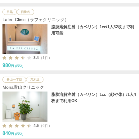
目黒
日比谷
Lafee Clinic（ラフェクリニック）
脂肪溶解注射（カベリン）1cc/1人32枚まで利
用可能
3.4
（1件）
980
円
(税込)
青山一丁目
乃木坂
Mona青山クリニック
脂肪溶解注射（カベリン）1cc（顔や体）/1人4
枚まで利用OK
4.5
（6件）
840
円
(税込)