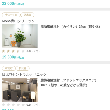
23,000
円
(税込)
青山一丁目
乃木坂
Mona青山クリニック
脂肪溶解注射（カベリン）24cc（顔や体）
3.8
（7件）
19,300
円
(税込)
有楽町
日比谷
日比谷セントラルクリニック
脂肪溶解注射（ファットエックスコア）
10cc（顔や二の腕などから選択）
0.0
（0件）