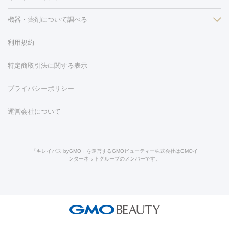
フラクショナルレーザー
ピコフラクショナルレーザー
ダーマペ
脱毛（脇）
にんにく注射
ピアス穴あけ
AGA
医療脱毛
ン
機器・薬剤について調べる
ハイドラフェイシャル
ベルベットスキン
ポテンツァ
美
（胸）
ほくろ・いぼ切除
レーザー治療（ほくろ・いぼ除去）
容内服
タトゥー除去
医療痩身
傷跡治療
医療脱毛（おなか）
疲
利用規約
薬剤
労回復点滴・疲労回復注射
くま治療
切開施術
デリケートゾー
リジェノックス
クレヴィエル
ファットインパクト
ヒアルロニ
ほくろ・いぼ
ンケア
ホワイトニング
わきが治療
カベリン
隆鼻術
医療
特定商取引法に関する表示
ダーゼ
サリチル酸マクロゴールピーリング
ボライト
幹細胞培
CO2レーザー
脱毛（お尻）
ショッピングリフト
ガミースマイル治療
レーザ
養上清液
プライバシーポリシー
ー治療（しみ・くすみ）
水光注射（しみ・くすみ）
RF治療
レ
小顔・フェイスライン
ーザー治療（毛穴・ニキビ跡）
涙袋ヒアルロン酸
顎ヒアルロン
機器
運営会社について
HIFU（ハイフ）
糸リフト
ショッピングリフト
酸
唇ヒアルロン酸注射
水光注射（毛穴・ニキビ跡）
鼻ヒアル
ルメッカ
プラズマシャワー
ウルトラセルQプラス
BBL光治
ロン酸注射
医療脱毛（うなじ）
ヒアルロン酸注射（豊胸）
レ
痩身・ダイエット
療
メディオスター
ジェネシス
ウルトラアクセント
ウルト
ーザー治療（黒ずみ）
医療脱毛（指）
ダイエット点滴・ ダイエ
脂肪溶解注射
BNLS・BNLS neo
カベリン
輪郭注射（MLM）
「キレイパス byGMO」を運営するGMOビューティー株式会社はGMOイ
ラフォーマー（ウルトラフォーマーⅢ）
サーマクール
イントラ
ンターネットグループのメンバーです。
ット注射
レーザーピーリング
レーザー治療（しみスポット照
脂肪冷却
セル
イントラジェン
QスイッチYAGレーザー
Qスイッチルビ
射）
ベルベットスキン
レーザー治療（赤み改善）
マイクロボ
ーレーザー
ヴァンキッシュ
ミラドライ
フォトRF
美肌
トックス（ボトックスリフト）
クリーニング
GLP-1
セラミッ
美容点滴
美容注射
ケミカルピーリング
マッサージピール
その他
ク治療
医療脱毛（ヒゲ）
ポテンツァ
トラネキサム酸
ジェ
イオン導入
エレクトロポレーション
レーザーピーリング
美
リードファインリフト
肩こり注射
ドラッグデリバリー（ポテン
ントルマックスプロ
イボ取り
シミ取り
シミ取り（皮膚科）