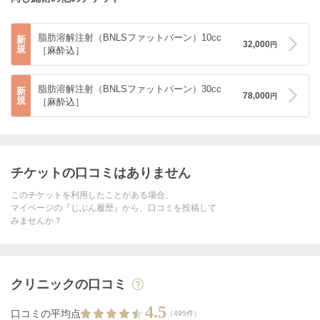
脂肪溶解注射（BNLSファットバーン）10cc
新
32,000
円
規
［麻酔込］
脂肪溶解注射（BNLSファットバーン）30cc
新
78,000
円
規
［麻酔込］
チケットの口コミはありません
このチケットを利用したことがある場合、
マイページの『じぶん履歴』から、口コミを投稿して
みませんか？
クリニックの口コミ
4.5
口コミの平均点
（495件）