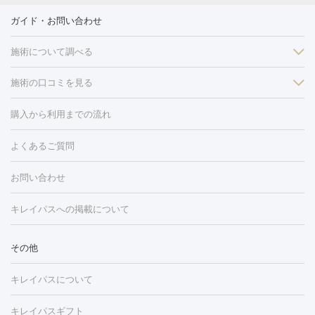
ガイド・お問い合わせ
施術について調べる
施術の口コミを見る
美白
白玉点滴・白玉注射
高濃度ビタミンC点滴
美容内服
フォトフェイシャルM22
フラクショナルレーザー
レーザートーニ
購入から利用までの流れ
ング
ケミカルピーリング
プラセンタ注射
イオン導入
しみ・そばかす・肝斑
よくあるご質問
HIFU（ハイフ）
白玉点滴・白玉注射
高濃度ビタミンC点滴
フォトフェイシャル
レーザートーニング
ピコレーザートーニン
糸リフト
ボトックス
ボツリヌストキシン
エレクトロポレー
グ
フォトシルクプラス
美容内服
お問い合わせ
ション
ダーマペン
ピコフラクショナルレーザー
ピコレーザー
トーニング
ハイドラフェイシャル
マッサージピール
脂肪溶解
キレイパスへの掲載について
しわ・たるみ
注射
美容点滴・美容注射
フォトRF
PRP皮膚再生療法
脂肪
ヒアルロン酸注射
ボトックス注射
ボツリヌストキシン注射
水
冷却
医療脱毛（顔）
医療脱毛（全身）
医療脱毛（あし）
その他
光注射
PRP皮膚再生療法
RF治療（テノール）
スネコス注射
医療脱毛（VIO）
水光注射（ハリ・美肌）
レーザー治療（ハ
美容内服
キレイパスについて
リ・美肌）
光治療（フォトフェイシャルなど）
アートメイク
毛穴・ニキビ跡
BNLS
二重埋没
医療脱毛（背中）
医療脱毛（うで）
医療
キレイパスギフト