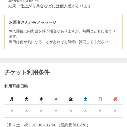
・施術者の指名不可
・効果、仕上がり具合などには個人差があります
お医者さんからメッセージ
刺入部位に内出血を伴う場合がありますが、時間とともに治まり
ます。
当日は何か気になることがあればお気軽に質問してください。
チケット利用条件
利用可能日時
月
火
水
木
金
土
日
祝
○
○
○
○
○
○
○
○
〈月～土・祝〉10:00～17:00（最終受付16:30）