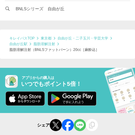
BNLSシリーズ 自由が丘
キレイパスTOP
東京都
自由が丘・二子玉川・学芸大学
自由が丘駅
脂肪溶解注射
脂肪溶解注射（BNLSファットバーン）20cc［麻酔込］
アプリからの購入は
いつでもポイント5倍！
シェア