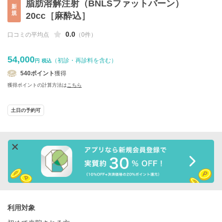
脂肪溶解注射（BNLSファットバーン）
新
規
20cc［麻酔込］
0.0
口コミの平均点
（0件）
54,000
（初診・再診料を含む）
円
税込
540
ポイント
獲得
獲得ポイントの計算方法は
こちら
土日の予約可
利用対象