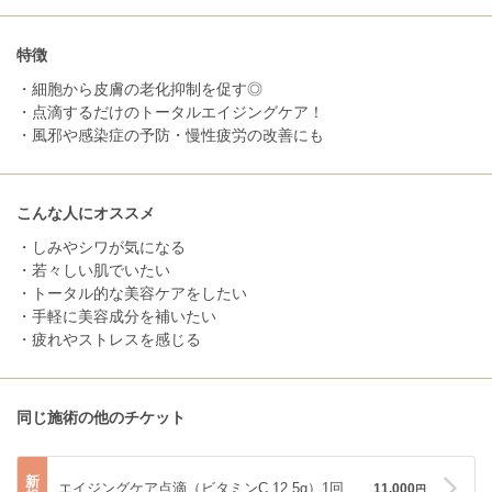
特徴
・細胞から皮膚の老化抑制を促す◎
・点滴するだけのトータルエイジングケア！
・風邪や感染症の予防・慢性疲労の改善にも
こんな人にオススメ
・しみやシワが気になる
・若々しい肌でいたい
・トータル的な美容ケアをしたい
・手軽に美容成分を補いたい
・疲れやストレスを感じる
同じ施術の他のチケット
新
エイジングケア点滴（ビタミンC 12.5g）1回
11,000
円