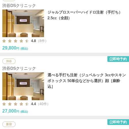
渋谷DSクリニック
ジャルプロスーパーハイドロ注射（手打ち）
2.5cc（全顔）
4.8
（8件）
29,800
円
(税込)
即時予約
渋谷
渋谷DSクリニック
選べる手打ち注射（ジュベルック 3ccやスキン
ボトックス 50単位などから選択）顔［麻酔
込］
4.4
（40件）
27,000
円
(税込)
即時予約
新宿