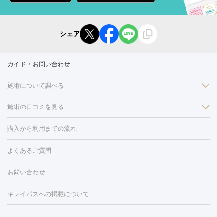
シェア
ガイド・お問い合わせ
施術について調べる
施術の口コミを見る
美白
白玉点滴・白玉注射
高濃度ビタミンC点滴
美容内服
フォトフェイシャルM22
フラクショナルレーザー
レーザートーニ
購入から利用までの流れ
ング
ケミカルピーリング
プラセンタ注射
イオン導入
しみ・そばかす・肝斑
よくあるご質問
HIFU（ハイフ）
白玉点滴・白玉注射
高濃度ビタミンC点滴
フォトフェイシャル
レーザートーニング
ピコレーザートーニン
糸リフト
ボトックス
ボツリヌストキシン
エレクトロポレー
グ
フォトシルクプラス
美容内服
お問い合わせ
ション
ダーマペン
ピコフラクショナルレーザー
ピコレーザー
トーニング
ハイドラフェイシャル
マッサージピール
脂肪溶解
キレイパスへの掲載について
しわ・たるみ
注射
美容点滴・美容注射
フォトRF
PRP皮膚再生療法
脂肪
ヒアルロン酸注射
ボトックス注射
ボツリヌストキシン注射
水