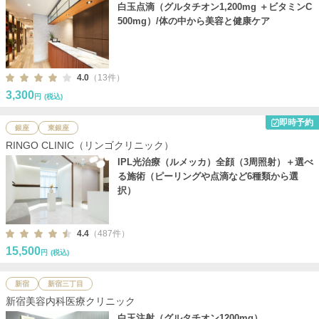
白玉点滴（グルタチオン1,200mg ＋ビタミンC
500mg）/体の中から美容と健康ケア
4.0
（13件）
3,300
円
(税込)
即時予約
銀座
東銀座
RINGO CLINIC（リンゴクリニック）
IPL光治療（ルメッカ）全顔（3周照射）＋選べ
る施術（ピーリングや点滴など6種類から選
択）
4.4
（487件）
15,500
円
(税込)
新宿
新宿三丁目
新宿美容内科医療クリニック
白玉注射（グルタチオン1200mg）