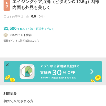
エイジングケア点滴（ビタミンC 12.5g）3回/
新
規
内面も外見も美しく
0.0
口コミの平均点
（0件）
31,500
（初診・再診料を含む）
円
税込
315
ポイント
獲得
獲得ポイントの計算方法は
こちら
利用対象
初めて来院される方