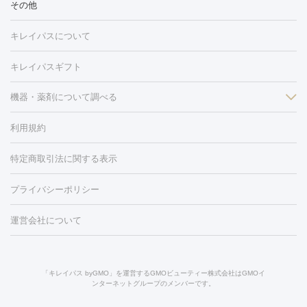
冷却
医療脱毛（顔）
医療脱毛（全身）
医療脱毛（あし）
その他
光注射
PRP皮膚再生療法
RF治療（テノール）
スネコス注射
医療脱毛（VIO）
水光注射（ハリ・美肌）
レーザー治療（ハ
美容内服
キレイパスについて
リ・美肌）
光治療（フォトフェイシャルなど）
アートメイク
毛穴・ニキビ跡
BNLS
二重埋没
医療脱毛（背中）
医療脱毛（うで）
医療
キレイパスギフト
フラクショナルレーザー
ピコフラクショナルレーザー
ダーマペ
脱毛（脇）
にんにく注射
ピアス穴あけ
AGA
医療脱毛
ン
機器・薬剤について調べる
ハイドラフェイシャル
ベルベットスキン
ポテンツァ
美
（胸）
ほくろ・いぼ切除
レーザー治療（ほくろ・いぼ除去）
容内服
タトゥー除去
医療痩身
傷跡治療
医療脱毛（おなか）
疲
利用規約
薬剤
労回復点滴・疲労回復注射
くま治療
切開施術
デリケートゾー
リジェノックス
クレヴィエル
ファットインパクト
ヒアルロニ
ほくろ・いぼ
ンケア
ホワイトニング
わきが治療
カベリン
隆鼻術
医療
特定商取引法に関する表示
ダーゼ
サリチル酸マクロゴールピーリング
ボライト
幹細胞培
CO2レーザー
脱毛（お尻）
ショッピングリフト
ガミースマイル治療
レーザ
養上清液
プライバシーポリシー
ー治療（しみ・くすみ）
水光注射（しみ・くすみ）
RF治療
レ
小顔・フェイスライン
ーザー治療（毛穴・ニキビ跡）
涙袋ヒアルロン酸
顎ヒアルロン
機器
運営会社について
HIFU（ハイフ）
糸リフト
ショッピングリフト
酸
唇ヒアルロン酸注射
水光注射（毛穴・ニキビ跡）
鼻ヒアル
ルメッカ
プラズマシャワー
ウルトラセルQプラス
BBL光治
ロン酸注射
医療脱毛（うなじ）
ヒアルロン酸注射（豊胸）
レ
痩身・ダイエット
療
メディオスター
ジェネシス
ウルトラアクセント
ウルト
ーザー治療（黒ずみ）
医療脱毛（指）
ダイエット点滴・ ダイエ
脂肪溶解注射
BNLS・BNLS neo
カベリン
輪郭注射（MLM）
「キレイパス byGMO」を運営するGMOビューティー株式会社はGMOイ
ラフォーマー（ウルトラフォーマーⅢ）
サーマクール
イントラ
ンターネットグループのメンバーです。
ット注射
レーザーピーリング
レーザー治療（しみスポット照
脂肪冷却
セル
イントラジェン
QスイッチYAGレーザー
Qスイッチルビ