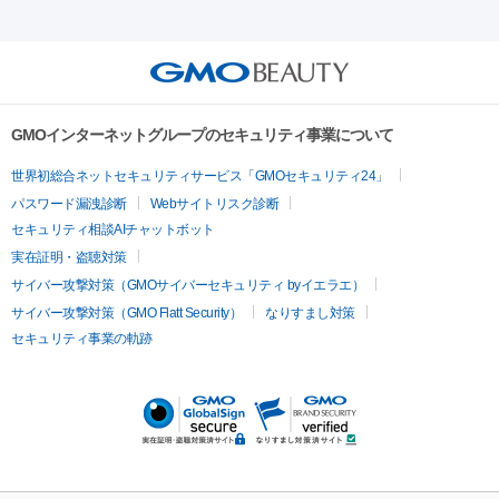
射）
ベルベットスキン
レーザー治療（赤み改善）
マイクロボ
ーレーザー
ヴァンキッシュ
ミラドライ
フォトRF
美肌
トックス（ボトックスリフト）
クリーニング
GLP-1
セラミッ
美容点滴
美容注射
ケミカルピーリング
マッサージピール
その他
ク治療
医療脱毛（ヒゲ）
ポテンツァ
トラネキサム酸
ジェ
イオン導入
エレクトロポレーション
レーザーピーリング
美
リードファインリフト
肩こり注射
ドラッグデリバリー（ポテン
ントルマックスプロ
イボ取り
シミ取り
シミ取り（皮膚科）
容内服
ツァ）
ハイドラジェントル
ルメッカ
ジェネシス
リジュラン
ラ
GMOインターネットグループのセキュリティ事業について
イムライト
Vビーム
シルファーム
スネコス
インモード
疲労回復・健康
世界初総合ネットセキュリティサービス「GMOセキュリティ24」
オリジオ
ミラノリピール
サーマジェン
リバースピール
パスワード漏洩診断
Webサイトリスク診断
プラセンタ注射
にんにく注射
オンダリフト
ジュベルック
ルビーフラクショナル
脂肪吸
セキュリティ相談AIチャットボット
引
VISIA肌診断
ボルニューマ
ソフウェーブ
モフィウス
実在証明・盗聴対策
医療脱毛
ザーフ
ジャルプロ
ノーリス
デンシティ
脇ボトックス
サイバー攻撃対策（GMOサイバーセキュリティ byイエラエ）
医療脱毛（VIO）
医療脱毛
サイバー攻撃対策（GMO Flatt Security）
なりすまし対策
IPL
エラボトックス
肩ボトックス
リベルサス
イソトレチ
セキュリティ事業の軌跡
その他
ノイン
ピコトーニング
ピーリング
二重埋没
アートメイク
ガミースマイル治療
オフィスホワイト
ニング
ピアス穴あけ