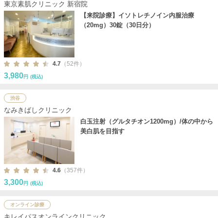
東京素肌クリニック 新宿院
【来院診療】イソトレチノイン内服治療
（20mg）30錠（30日分）
4.7
（52件）
3,980
円
(税込)
渋谷
なみきばしクリニック
白玉注射（グルタチオン1200mg）/体の中から
美白肌を目指す
4.6
（357件）
3,300
円
(税込)
オンライン診療
キレイパスオンラインクリニック