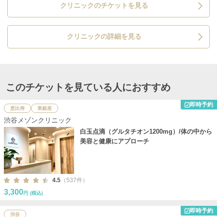
クリニックのチケットを見る
クリニックの詳細を見る
このチケットを見ている人におすすめ
即時予約
恵比寿
東銀座
渋谷メゾンクリニック
白玉点滴（グルタチオン1200mg）/体の中から
美容と健康にアプローチ
4.5
（537件）
3,300
円
(税込)
即時予約
渋谷