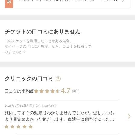
規
チケットの口コミはありません
このチケットを利用したことがある場合、
マイページの『じぶん履歴』から、口コミを投稿して
みませんか？
クリニックの口コミ
4.7
口コミの平均点
（8件）
2026年6月21日利用｜女性｜50代前半
施術してすぐの効果はわかりませんでしたが、翌朝いつも
より目覚めよかった気がします。点滴中は個室でゆったり
リラックスできます。針を刺す時にチクっとするだけで痛
みもなかったです。