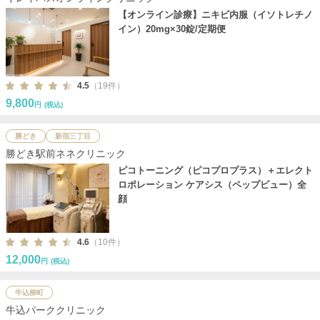
【オンライン診療】ニキビ内服（イソトレチノ
イン）20mg×30錠/定期便
4.5
（19件）
9,800
円
(税込)
勝どき
新宿三丁目
勝どき駅前ネネクリニック
ピコトーニング（ピコプロプラス）＋エレクト
ロポレーション ケアシス（ペップビュー）全
顔
4.6
（10件）
12,000
円
(税込)
牛込柳町
牛込パーククリニック