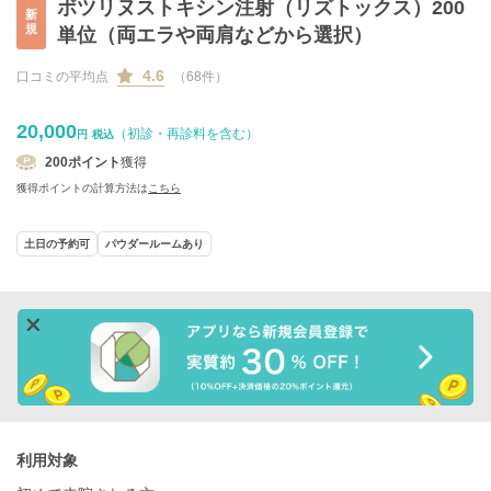
ボツリヌストキシン注射（リズトックス）200
新
規
単位（両エラや両肩などから選択）
4.6
口コミの平均点
（68件）
20,000
（初診・再診料を含む）
円
税込
200
ポイント
獲得
獲得ポイントの計算方法は
こちら
土日の予約可
パウダールームあり
利用対象