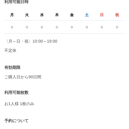
利用可能日時
月
火
水
木
金
土
日
祝
○
○
○
○
○
○
○
○
〈月～日・祝〉10:00～19:00
不定休
有効期限
ご購入日から90日間
利用可能枚数
お1人様 1枚のみ
予約について