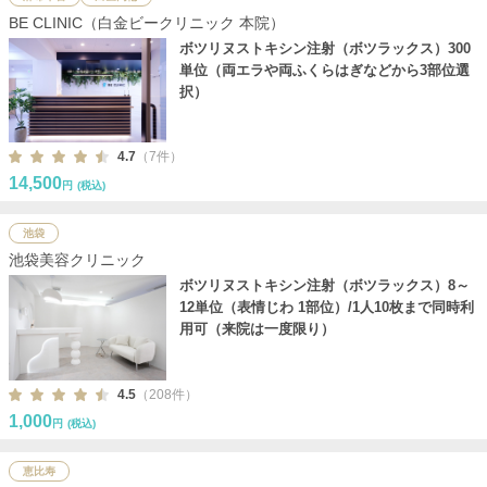
BE CLINIC（白金ビークリニック 本院）
ボツリヌストキシン注射（ボツラックス）300
単位（両エラや両ふくらはぎなどから3部位選
択）
4.7
（7件）
14,500
円
(税込)
池袋
池袋美容クリニック
ボツリヌストキシン注射（ボツラックス）8～
12単位（表情じわ 1部位）/1人10枚まで同時利
用可（来院は一度限り）
4.5
（208件）
1,000
円
(税込)
恵比寿