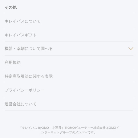
冷却
医療脱毛（顔）
医療脱毛（全身）
医療脱毛（あし）
その他
光注射
PRP皮膚再生療法
RF治療（テノール）
スネコス注射
医療脱毛（VIO）
水光注射（ハリ・美肌）
レーザー治療（ハ
美容内服
キレイパスについて
リ・美肌）
光治療（フォトフェイシャルなど）
アートメイク
毛穴・ニキビ跡
BNLS
二重埋没
医療脱毛（背中）
医療脱毛（うで）
医療
キレイパスギフト
フラクショナルレーザー
ピコフラクショナルレーザー
ダーマペ
脱毛（脇）
にんにく注射
ピアス穴あけ
AGA
医療脱毛
ン
機器・薬剤について調べる
ハイドラフェイシャル
ベルベットスキン
ポテンツァ
美
（胸）
ほくろ・いぼ切除
レーザー治療（ほくろ・いぼ除去）
容内服
タトゥー除去
医療痩身
傷跡治療
医療脱毛（おなか）
疲
利用規約
薬剤
労回復点滴・疲労回復注射
くま治療
切開施術
デリケートゾー
リジェノックス
クレヴィエル
ファットインパクト
ヒアルロニ
ほくろ・いぼ
ンケア
ホワイトニング
わきが治療
カベリン
隆鼻術
医療
特定商取引法に関する表示
ダーゼ
サリチル酸マクロゴールピーリング
ボライト
幹細胞培
CO2レーザー
脱毛（お尻）
ショッピングリフト
ガミースマイル治療
レーザ
養上清液
プライバシーポリシー
ー治療（しみ・くすみ）
水光注射（しみ・くすみ）
RF治療
レ
小顔・フェイスライン
ーザー治療（毛穴・ニキビ跡）
涙袋ヒアルロン酸
顎ヒアルロン
機器
運営会社について
HIFU（ハイフ）
糸リフト
ショッピングリフト
酸
唇ヒアルロン酸注射
水光注射（毛穴・ニキビ跡）
鼻ヒアル
ルメッカ
プラズマシャワー
ウルトラセルQプラス
BBL光治
ロン酸注射
医療脱毛（うなじ）
ヒアルロン酸注射（豊胸）
レ
痩身・ダイエット
療
メディオスター
ジェネシス
ウルトラアクセント
ウルト
ーザー治療（黒ずみ）
医療脱毛（指）
ダイエット点滴・ ダイエ
脂肪溶解注射
BNLS・BNLS neo
カベリン
輪郭注射（MLM）
「キレイパス byGMO」を運営するGMOビューティー株式会社はGMOイ
ラフォーマー（ウルトラフォーマーⅢ）
サーマクール
イントラ
ンターネットグループのメンバーです。
ット注射
レーザーピーリング
レーザー治療（しみスポット照
脂肪冷却
セル
イントラジェン
QスイッチYAGレーザー
Qスイッチルビ