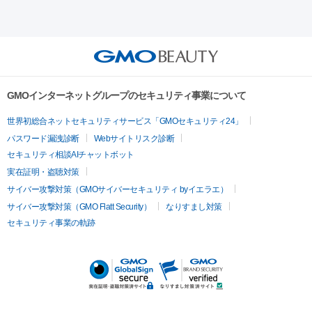
射）
ベルベットスキン
レーザー治療（赤み改善）
マイクロボ
ーレーザー
ヴァンキッシュ
ミラドライ
フォトRF
美肌
トックス（ボトックスリフト）
クリーニング
GLP-1
セラミッ
美容点滴
美容注射
ケミカルピーリング
マッサージピール
その他
ク治療
医療脱毛（ヒゲ）
ポテンツァ
トラネキサム酸
ジェ
イオン導入
エレクトロポレーション
レーザーピーリング
美
リードファインリフト
肩こり注射
ドラッグデリバリー（ポテン
ントルマックスプロ
イボ取り
シミ取り
シミ取り（皮膚科）
容内服
ツァ）
ハイドラジェントル
ルメッカ
ジェネシス
リジュラン
ラ
GMOインターネットグループのセキュリティ事業について
イムライト
Vビーム
シルファーム
スネコス
インモード
疲労回復・健康
世界初総合ネットセキュリティサービス「GMOセキュリティ24」
オリジオ
ミラノリピール
サーマジェン
リバースピール
パスワード漏洩診断
Webサイトリスク診断
プラセンタ注射
にんにく注射
オンダリフト
ジュベルック
ルビーフラクショナル
脂肪吸
セキュリティ相談AIチャットボット
引
VISIA肌診断
ボルニューマ
ソフウェーブ
モフィウス
実在証明・盗聴対策
医療脱毛
ザーフ
ジャルプロ
ノーリス
デンシティ
脇ボトックス
サイバー攻撃対策（GMOサイバーセキュリティ byイエラエ）
医療脱毛（VIO）
医療脱毛
サイバー攻撃対策（GMO Flatt Security）
なりすまし対策
IPL
エラボトックス
肩ボトックス
リベルサス
イソトレチ
セキュリティ事業の軌跡
その他
ノイン
ピコトーニング
ピーリング
二重埋没
アートメイク
ガミースマイル治療
オフィスホワイト
ニング
ピアス穴あけ