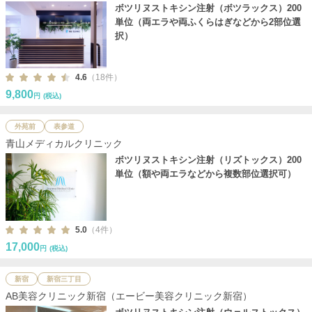
ボツリヌストキシン注射（ボツラックス）200
単位（両エラや両ふくらはぎなどから2部位選
択）
4.6
（18件）
9,800
円
(税込)
外苑前
表参道
青山メディカルクリニック
ボツリヌストキシン注射（リズトックス）200
単位（額や両エラなどから複数部位選択可）
5.0
（4件）
17,000
円
(税込)
新宿
新宿三丁目
AB美容クリニック新宿（エービー美容クリニック新宿）