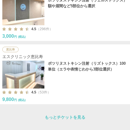
ボツリヌストキシン注射（ウェルストックス）
額や眉間など5部位から選択
4.5
（296件）
3,000
円
(税込)
恵比寿
エスクリニック恵比寿
ボツリヌストキシン注射（リズトックス）100
単位（エラや表情じわから3部位選択）
4.5
（53件）
9,800
円
(税込)
もっとチケットを見る