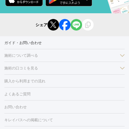
シェア
ガイド・お問い合わせ
施術について調べる
施術の口コミを見る
美白
白玉点滴・白玉注射
高濃度ビタミンC点滴
美容内服
フォトフェイシャルM22
フラクショナルレーザー
レーザートーニ
購入から利用までの流れ
ング
ケミカルピーリング
プラセンタ注射
イオン導入
しみ・そばかす・肝斑
よくあるご質問
HIFU（ハイフ）
白玉点滴・白玉注射
高濃度ビタミンC点滴
フォトフェイシャル
レーザートーニング
ピコレーザートーニン
糸リフト
ボトックス
ボツリヌストキシン
エレクトロポレー
グ
フォトシルクプラス
美容内服
お問い合わせ
ション
ダーマペン
ピコフラクショナルレーザー
ピコレーザー
トーニング
ハイドラフェイシャル
マッサージピール
脂肪溶解
キレイパスへの掲載について
しわ・たるみ
注射
美容点滴・美容注射
フォトRF
PRP皮膚再生療法
脂肪
ヒアルロン酸注射
ボトックス注射
ボツリヌストキシン注射
水