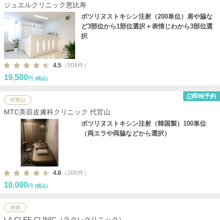
ジュエルクリニック恵比寿
ボツリヌストキシン注射（200単位）肩や脇な
ど3部位から1部位選択＋表情じわから3部位選
択
4.5
（504件）
19,500
円
(税込)
即時予約
代官山
MTC美容皮膚科クリニック 代官山
ボツリヌストキシン注射（韓国製）100単位
（両エラや両脇などから選択）
4.6
（200件）
10,000
円
(税込)
渋谷
LA CLEF CLINIC（ラクレクリニック）