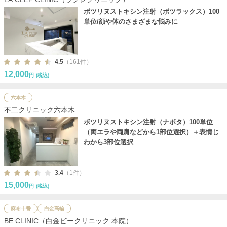
ボツリヌストキシン注射（ボツラックス）100
単位/顔や体のさまざまな悩みに
4.5
（161件）
12,000
円
(税込)
六本木
不二クリニック六本木
ボツリヌストキシン注射（ナボタ）100単位
（両エラや両肩などから1部位選択）＋表情じ
わから3部位選択
3.4
（1件）
15,000
円
(税込)
麻布十番
白金高輪
BE CLINIC（白金ビークリニック 本院）