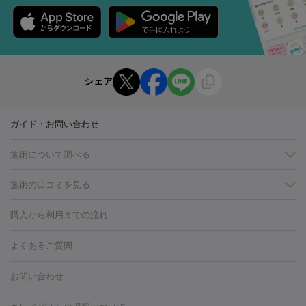
シェア
ガイド・お問い合わせ
施術について調べる
施術の口コミを見る
美白
白玉点滴・白玉注射
高濃度ビタミンC点滴
美容内服
フォトフェイシャルM22
フラクショナルレーザー
レーザートーニ
購入から利用までの流れ
ング
ケミカルピーリング
プラセンタ注射
イオン導入
しみ・そばかす・肝斑
よくあるご質問
HIFU（ハイフ）
白玉点滴・白玉注射
高濃度ビタミンC点滴
フォトフェイシャル
レーザートーニング
ピコレーザートーニン
糸リフト
ボトックス
ボツリヌストキシン
エレクトロポレー
グ
フォトシルクプラス
美容内服
お問い合わせ
ション
ダーマペン
ピコフラクショナルレーザー
ピコレーザー
トーニング
ハイドラフェイシャル
マッサージピール
脂肪溶解