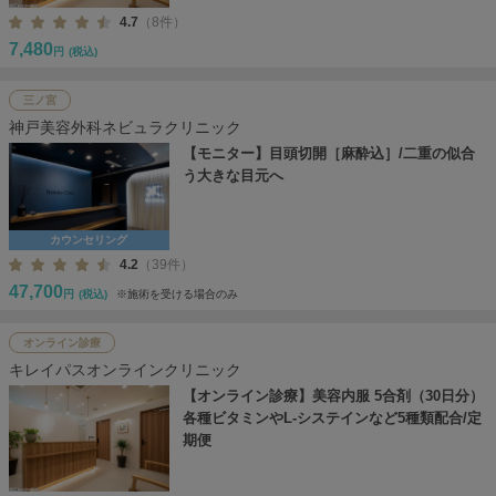
4.7
（8件）
7,480
円
(税込)
三ノ宮
神戸美容外科ネビュラクリニック
【モニター】目頭切開［麻酔込］/二重の似合
う大きな目元へ
カウンセリング
4.2
（39件）
47,700
円
(税込)
※施術を受ける場合のみ
オンライン診療
キレイパスオンラインクリニック
【オンライン診療】美容内服 5合剤（30日分）
各種ビタミンやL-システインなど5種類配合/定
期便