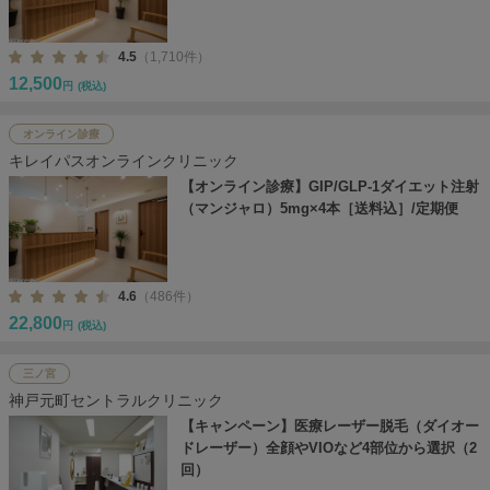
4.5
（1,710件）
12,500
円
(税込)
オンライン診療
キレイパスオンラインクリニック
【オンライン診療】GIP/GLP-1ダイエット注射
（マンジャロ）5mg×4本［送料込］/定期便
4.6
（486件）
22,800
円
(税込)
三ノ宮
神戸元町セントラルクリニック
【キャンペーン】医療レーザー脱毛（ダイオー
ドレーザー）全顔やVIOなど4部位から選択（2
回）