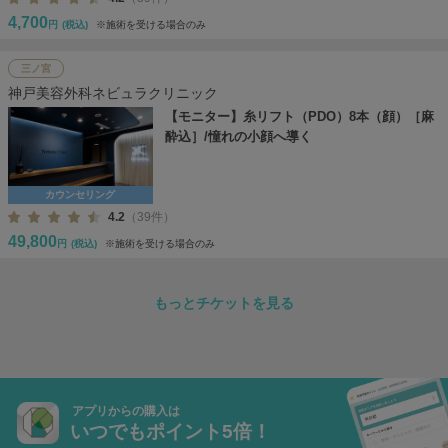
4,700
円
(税込)
※施術を受ける場合のみ
三ノ宮
神戸美容外科ネビュラクリニック
【モニター】糸リフト（PDO）8本（顔）［麻
酔込］/憧れの小顔へ導く
カウンセリング
4.2
（39件）
49,800
円
(税込)
※施術を受ける場合のみ
もっとチケットを見る
アプリからの購入は
いつでもポイント5倍！