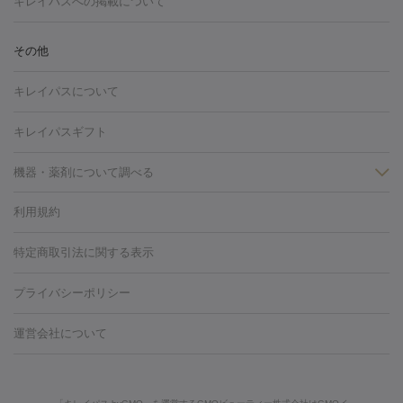
キレイパスへの掲載について
しわ・たるみ
注射
美容点滴・美容注射
フォトRF
PRP皮膚再生療法
脂肪
ヒアルロン酸注射
ボトックス注射
ボツリヌストキシン注射
水
冷却
医療脱毛（顔）
医療脱毛（全身）
医療脱毛（あし）
その他
光注射
PRP皮膚再生療法
RF治療（テノール）
スネコス注射
医療脱毛（VIO）
水光注射（ハリ・美肌）
レーザー治療（ハ
美容内服
キレイパスについて
リ・美肌）
光治療（フォトフェイシャルなど）
アートメイク
毛穴・ニキビ跡
BNLS
二重埋没
医療脱毛（背中）
医療脱毛（うで）
医療
キレイパスギフト
フラクショナルレーザー
ピコフラクショナルレーザー
ダーマペ
脱毛（脇）
にんにく注射
ピアス穴あけ
AGA
医療脱毛
ン
機器・薬剤について調べる
ハイドラフェイシャル
ベルベットスキン
ポテンツァ
美
（胸）
ほくろ・いぼ切除
レーザー治療（ほくろ・いぼ除去）
容内服
タトゥー除去
医療痩身
傷跡治療
医療脱毛（おなか）
疲
利用規約
薬剤
労回復点滴・疲労回復注射
くま治療
切開施術
デリケートゾー
リジェノックス
クレヴィエル
ファットインパクト
ヒアルロニ
ほくろ・いぼ
ンケア
ホワイトニング
わきが治療
カベリン
隆鼻術
医療
特定商取引法に関する表示
ダーゼ
サリチル酸マクロゴールピーリング
ボライト
幹細胞培
CO2レーザー
脱毛（お尻）
ショッピングリフト
ガミースマイル治療
レーザ
養上清液
プライバシーポリシー
ー治療（しみ・くすみ）
水光注射（しみ・くすみ）
RF治療
レ
小顔・フェイスライン
ーザー治療（毛穴・ニキビ跡）
涙袋ヒアルロン酸
顎ヒアルロン
機器
運営会社について
HIFU（ハイフ）
糸リフト
ショッピングリフト
酸
唇ヒアルロン酸注射
水光注射（毛穴・ニキビ跡）
鼻ヒアル
ルメッカ
プラズマシャワー
ウルトラセルQプラス
BBL光治
ロン酸注射
医療脱毛（うなじ）
ヒアルロン酸注射（豊胸）
レ
痩身・ダイエット
療
メディオスター
ジェネシス
ウルトラアクセント
ウルト
ーザー治療（黒ずみ）
医療脱毛（指）
ダイエット点滴・ ダイエ
脂肪溶解注射
BNLS・BNLS neo
カベリン
輪郭注射（MLM）