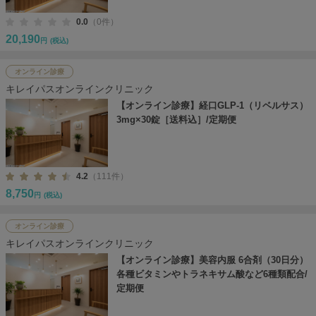
0.0
（0件）
20,190
円
(税込)
オンライン診療
キレイパスオンラインクリニック
【オンライン診療】経口GLP-1（リベルサス）
3mg×30錠［送料込］/定期便
4.2
（111件）
8,750
円
(税込)
オンライン診療
キレイパスオンラインクリニック
【オンライン診療】美容内服 6合剤（30日分）
各種ビタミンやトラネキサム酸など6種類配合/
定期便