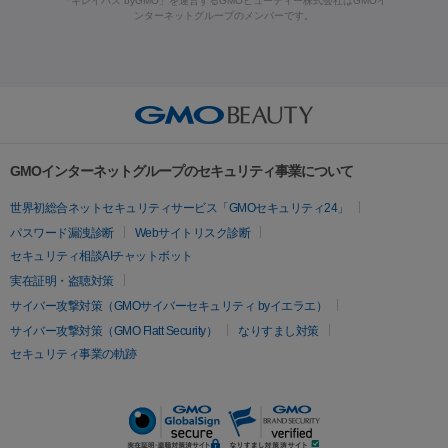
「キレイパス byGMO」を運営するGMOビューティー株式会社はGMOイ
ラフォーマー（ウルトラフォーマーⅢ）
サーマクール
イントラ
ンターネットグループのメンバーです。
ット注射
レーザーピーリング
レーザー治療（しみスポット照
脂肪冷却
セル
イントラジェン
QスイッチYAGレーザー
Qスイッチルビ
射）
ベルベットスキン
レーザー治療（赤み改善）
マイクロボ
ーレーザー
ヴァンキッシュ
ミラドライ
フォトRF
美肌
トックス（ボトックスリフト）
クリーニング
GLP-1
セラミッ
美容点滴
美容注射
ケミカルピーリング
マッサージピール
その他
ク治療
医療脱毛（ヒゲ）
ポテンツァ
トラネキサム酸
ジェ
イオン導入
エレクトロポレーション
レーザーピーリング
美
リードファインリフト
肩こり注射
ドラッグデリバリー（ポテン
ントルマックスプロ
イボ取り
シミ取り
シミ取り（皮膚科）
容内服
ツァ）
ハイドラジェントル
ルメッカ
ジェネシス
リジュラン
ラ
GMOインターネットグループのセキュリティ事業について
イムライト
Vビーム
シルファーム
スネコス
インモード
疲労回復・健康
世界初総合ネットセキュリティサービス「GMOセキュリティ24」
オリジオ
ミラノリピール
サーマジェン
リバースピール
パスワード漏洩診断
Webサイトリスク診断
プラセンタ注射
にんにく注射
オンダリフト
ジュベルック
ルビーフラクショナル
セキュリティ相談AIチャットボット
実在証明・盗聴対策
医療脱毛
サイバー攻撃対策（GMOサイバーセキュリティ byイエラエ）
医療脱毛（VIO）
医療脱毛
サイバー攻撃対策（GMO Flatt Security）
なりすまし対策
セキュリティ事業の軌跡
その他
二重埋没
アートメイク
ガミースマイル治療
オフィスホワイト
ニング
ピアス穴あけ