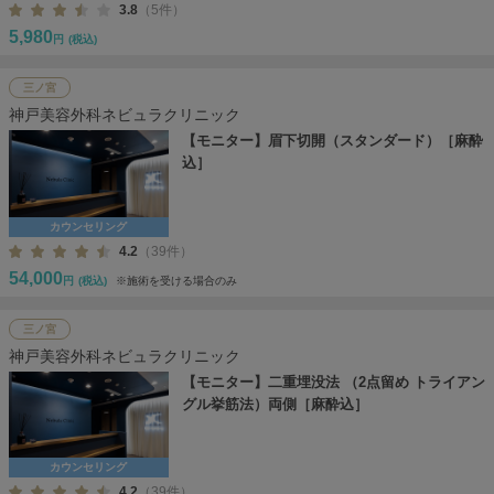
3.8
（5件）
5,980
円
(税込)
三ノ宮
神戸美容外科ネビュラクリニック
【モニター】眉下切開（スタンダード）［麻酔
込］
カウンセリング
4.2
（39件）
54,000
円
(税込)
※施術を受ける場合のみ
三ノ宮
神戸美容外科ネビュラクリニック
【モニター】二重埋没法 （2点留め トライアン
グル挙筋法）両側［麻酔込］
カウンセリング
4.2
（39件）