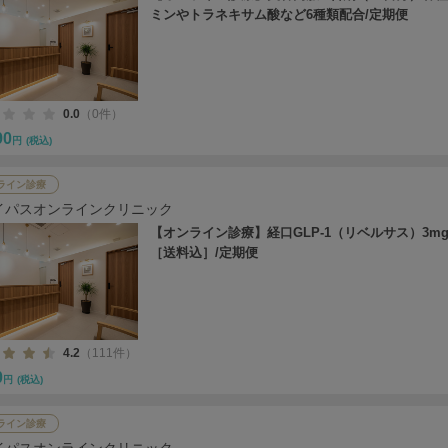
ミンやトラネキサム酸など6種類配合/定期便
0.0
（0件）
90
円
(税込)
ライン診療
イパスオンラインクリニック
【オンライン診療】経口GLP-1（リベルサス）3mg
［送料込］/定期便
4.2
（111件）
0
円
(税込)
ライン診療
イパスオンラインクリニック