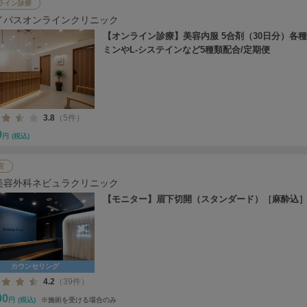
ライン診療
イパスオンラインクリニック
【オンライン診療】美容内服 5合剤（30日分）各
ミンやL-システインなど5種類配合/定期便
3.8
（5件）
0
円
(税込)
宮
美容外科ネビュラクリニック
【モニター】眉下切開（スタンダード）［麻酔込
カウンセリング
4.2
（39件）
00
円
(税込)
※施術を受ける場合のみ