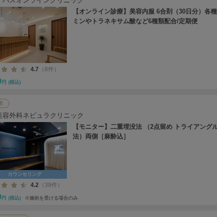
【オンライン診療】美容内服 6合剤（30日分）各
ミンやトラネキサム酸など6種類配合/定期便
4.7
（8件）
0
円
(税込)
宮
美容外科ネビュラクリニック
【モニター】二重埋没法 （2点留め トライアング
法）両側［麻酔込］
カウンセリング
4.2
（39件）
0
円
(税込)
※施術を受ける場合のみ