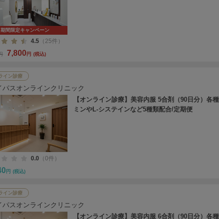
期間限定キャンペーン
4.5
（25件）
7,800
0円
円
(税込)
ライン診療
イパスオンラインクリニック
【オンライン診療】美容内服 5合剤（90日分）各
ミンやL-システインなど5種類配合/定期便
0.0
（0件）
40
円
(税込)
ライン診療
イパスオンラインクリニック
【オンライン診療】美容内服 6合剤（90日分）各