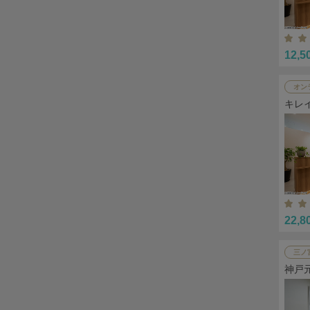
12,5
オン
キレ
22,8
三ノ
神戸