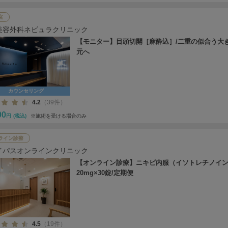
宮
美容外科ネビュラクリニック
【モニター】目頭切開［麻酔込］/二重の似合う大
元へ
カウンセリング
4.2
（39件）
00
円
(税込)
※施術を受ける場合のみ
ライン診療
イパスオンラインクリニック
【オンライン診療】ニキビ内服（イソトレチノイ
20mg×30錠/定期便
4.5
（19件）