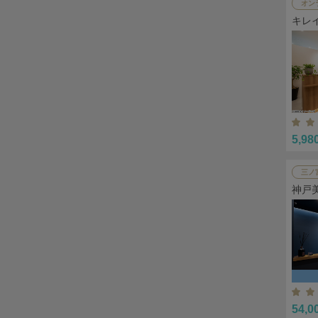
オン
キレ
5,98
三ノ
神戸
54,0