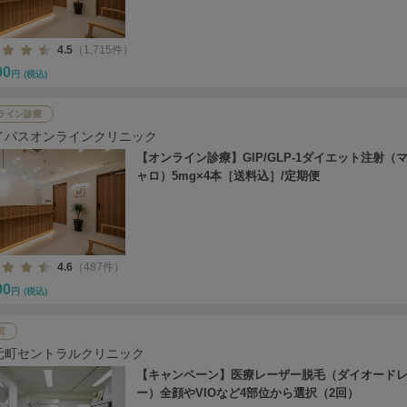
4.5
（1,715件）
00
円
(税込)
ライン診療
イパスオンラインクリニック
【オンライン診療】GIP/GLP-1ダイエット注射（
ャロ）5mg×4本［送料込］/定期便
4.6
（487件）
00
円
(税込)
宮
元町セントラルクリニック
【キャンペーン】医療レーザー脱毛（ダイオード
ー）全顔やVIOなど4部位から選択（2回）