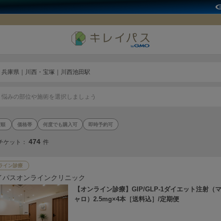
兵庫県｜川西・宝塚｜川西池田駅
悩みの部位や施術を選択しましょう
価格帯
何度でも購入可
即時予約可
474
チケット：
件
ライン診療
イパスオンラインクリニック
【オンライン診療】GIP/GLP-1ダイエット注射（
ャロ）2.5mg×4本［送料込］/定期便