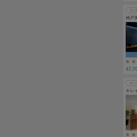
三ノ
神戸
47,7
オン
キレ