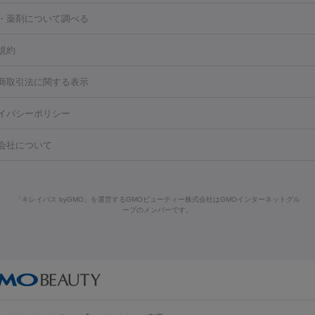
）
涙袋ヒアルロン酸
顎ヒアルロン酸
唇ヒアルロン酸注射
水光注
・薬剤について調べる
・フェイスライン
穴・ニキビ跡）
鼻ヒアルロン酸注射
医療脱毛（うなじ）
ヒアルロ
FU（ハイフ）
糸リフト
ショッピングリフト
規約
豊胸）
レーザー治療（黒ずみ）
医療脱毛（指）
ダイエット点滴・ 
ェノックス
クレヴィエル
ファットインパクト
ヒアルロニダーゼ
ト注射
レーザーピーリング
レーザー治療（しみスポット照射）
ベ
・ダイエット
商取引法に関する表示
酸マクロゴールピーリング
ボライト
幹細胞培養上清液
キン
レーザー治療（赤み改善）
マイクロボトックス（ボトックスリフ
溶解注射
BNLS・BNLS neo
カベリン
輪郭注射（MLM）
脂肪冷
イバシーポリシー
クリーニング
GLP-1
セラミック治療
医療脱毛（ヒゲ）
ポテ
トラネキサム酸
ジェントルマックスプロ
イボ取り
シミ取り
シ
ッカ
プラズマシャワー
ウルトラセルQプラス
BBL光治療
メディ
会社について
点滴
美容注射
ケミカルピーリング
マッサージピール
イオン導入
皮膚科）
ハイドラジェントル
ルメッカ
ジェネシス
リジュラン
ジェネシス
ウルトラアクセント
ウルトラフォーマー（ウルトラフ
レクトロポレーション
レーザーピーリング
美容内服
ライト
Vビーム
シルファーム
スネコス
インモード
オリジオ
）
サーマクール
イントラセル
イントラジェン
QスイッチYAGレ
リピール
サーマジェン
リバースピール
オンダリフト
ジュベルッ
「キレイパス byGMO」を運営するGMOビューティー株式会社はGMOインターネットグル
Qスイッチルビーレーザー
ヴァンキッシュ
ミラドライ
フォトRF
回復・健康
ープのメンバーです。
ビーフラクショナル
センタ注射
にんにく注射
他
ドファインリフト
肩こり注射
ドラッグデリバリー（ポテンツァ）
脱毛
脱毛（VIO）
医療脱毛
他