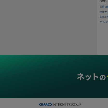
GM
二重
世界初
ス穴
Web
実在証
サイバー攻