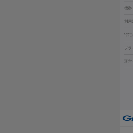
ビ跡
機器
小顔
（毛
HI
利用
薬剤
射（
リジ
エッ
痩身
特定
チル
トス
脂肪
プラ
ト）
機器
美肌
ァ
ルメ
運営
美容
り（
ター
エ
イム
ーⅢ
ラノ
ー
疲労
ル
プラ
その
リー
医療
医療
その