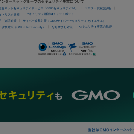
Oインターネットグループのセキュリティ事業について
埋没
アートメイク
ガミースマイル治療
オフィスホワイトニング
総合ネットセキュリティサービス「GMOセキュリティ24」
パスワード漏洩診断
あけ
セキュリティ相談AIチャットボット
サイトリスク診断
明・盗聴対策
サイバー攻撃対策（GMOサイバーセキュリティ byイエラエ）
セキュリティ事業の軌跡
撃対策（GMO Flatt Security）
なりすまし対策