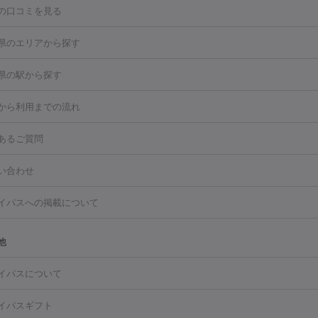
の口コミを見る
点滴・白玉注射
高濃度ビタミンC点滴
美容内服
トフェイシャルM22
フラクショナルレーザー
レーザートーニング
県のエリアから探す
ーリング
プラセンタ注射
イオン導入
HIFU（ハイフ）
白玉点滴
・そばかす・肝斑
ば・水戸
県の駅から探す
高濃度ビタミンC点滴
糸リフト
ボトックス
ボツリヌストキシン
トフェイシャル
レーザートーニング
ピコレーザートーニング
フォ
トロポレーション
ダーマペン
ピコフラクショナルレーザー
ピコレ
ば駅
水戸駅
ラス
美容内服
から利用までの流れ
ニング
ハイドラフェイシャル
マッサージピール
脂肪溶解注射
美
美容注射
フォトRF
PRP皮膚再生療法
脂肪冷却
医療脱毛（顔）
あるご質問
・たるみ
毛（全身）
医療脱毛（あし）
医療脱毛（VIO）
水光注射（ハリ・美
ルロン酸注射
ボトックス注射
ボツリヌストキシン注射
水光注射
い合わせ
レーザー治療（ハリ・美肌）
光治療（フォトフェイシャルなど）
再生療法
RF治療（テノール）
スネコス注射
美容内服
ク
BNLS
二重埋没
医療脱毛（背中）
医療脱毛（うで）
医療脱
イパスへの掲載について
・ニキビ跡
）
にんにく注射
ピアス穴あけ
AGA
医療脱毛（胸）
ほくろ・
クショナルレーザー
ピコフラクショナルレーザー
ダーマペン
ハイ
レーザー治療（ほくろ・いぼ除去）
タトゥー除去
医療痩身
傷跡
他
シャル
ベルベットスキン
ポテンツァ
美容内服
医療脱毛（おなか）
疲労回復点滴・疲労回復注射
くま治療
切開施
イパスについて
リケートゾーンケア
ホワイトニング
わきが治療
カベリン
隆鼻術
ろ・いぼ
毛（お尻）
ショッピングリフト
ガミースマイル治療
レーザー治療
イパスギフト
2レーザー
くすみ）
水光注射（しみ・くすみ）
RF治療
レーザー治療（毛穴・