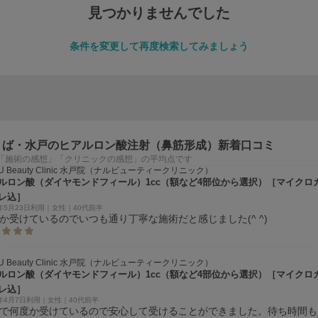
見つかりませんでした
条件を変更して再度検索してみましょう
くば・水戸のヒアルロン酸注射（鼻筋形成）新着口コミ
「施術の感想」「クリニックの感想」の平均点です
U Beauty Clinic 水戸院（ナルビューティークリニック）
ルロン酸（ダイヤモンドフィール）1cc（額など4部位から選択）［マイクロ
レ込］
6年5月23日利用｜女性｜40代前半
か受けているのでいつも通り丁寧な施術だと感じました(^ ^)
U Beauty Clinic 水戸院（ナルビューティークリニック）
ルロン酸（ダイヤモンドフィール）1cc（額など4部位から選択）［マイクロ
レ込］
6年4月7日利用｜女性｜40代前半
で何度か受けているので安心して受けることができました。待ち時間も