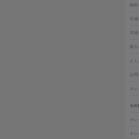
施術
美白
白玉
フォ
茨城
ルピ
しみ
つく
茨城
注射
フォ
レク
つく
クプ
購入
トー
滴・
よく
しわ
療脱
ヒア
お問
肌）
皮膚
メイ
キレ
毛穴
（脇
フラ
切除
その
ェイ
療
キレ
デ
ほく
療脱
キレ
CO
み・