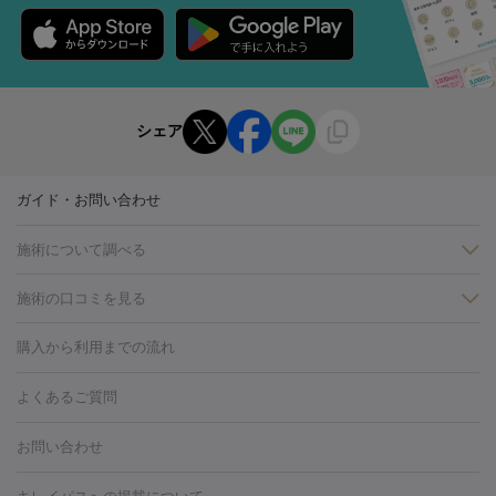
シェア
ガイド・お問い合わせ
施術について調べる
施術の口コミを見る
美白
白玉点滴・白玉注射
高濃度ビタミンC点滴
美容内服
フォトフェイシャルM22
フラクショナルレーザー
レーザートーニ
購入から利用までの流れ
ング
ケミカルピーリング
プラセンタ注射
イオン導入
しみ・そばかす・肝斑
よくあるご質問
HIFU（ハイフ）
白玉点滴・白玉注射
高濃度ビタミンC点滴
フォトフェイシャル
レーザートーニング
ピコレーザートーニン
糸リフト
ボトックス
ボツリヌストキシン
エレクトロポレー
グ
フォトシルクプラス
美容内服
お問い合わせ
ション
ダーマペン
ピコフラクショナルレーザー
ピコレーザー
トーニング
ハイドラフェイシャル
マッサージピール
脂肪溶解