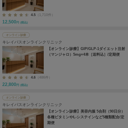
4.5
（1,710件）
12,500
円
(税込)
オンライン診療
キレイパスオンラインクリニック
【オンライン診療】GIP/GLP-1ダイエット注射
（マンジャロ）5mg×4本［送料込］/定期便
4.6
（486件）
22,800
円
(税込)
オンライン診療
キレイパスオンラインクリニック
【オンライン診療】美容内服 5合剤（90日分）
各種ビタミンやL-システインなど5種類配合/定
期便