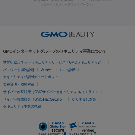
ラフォーマー（ウルトラフォーマーⅢ）
サーマクール
イントラ
ンターネットグループのメンバーです。
ット注射
レーザーピーリング
レーザー治療（しみスポット照
脂肪冷却
セル
イントラジェン
QスイッチYAGレーザー
Qスイッチルビ
射）
ベルベットスキン
レーザー治療（赤み改善）
マイクロボ
ーレーザー
ヴァンキッシュ
ミラドライ
フォトRF
美肌
トックス（ボトックスリフト）
クリーニング
GLP-1
セラミッ
美容点滴
美容注射
ケミカルピーリング
マッサージピール
その他
ク治療
医療脱毛（ヒゲ）
ポテンツァ
トラネキサム酸
ジェ
イオン導入
エレクトロポレーション
レーザーピーリング
美
リードファインリフト
肩こり注射
ドラッグデリバリー（ポテン
ントルマックスプロ
イボ取り
シミ取り
シミ取り（皮膚科）
容内服
ツァ）
ハイドラジェントル
ルメッカ
ジェネシス
リジュラン
ラ
GMOインターネットグループのセキュリティ事業について
イムライト
Vビーム
シルファーム
スネコス
インモード
疲労回復・健康
世界初総合ネットセキュリティサービス「GMOセキュリティ24」
オリジオ
ミラノリピール
サーマジェン
リバースピール
パスワード漏洩診断
Webサイトリスク診断
プラセンタ注射
にんにく注射
オンダリフト
ジュベルック
ルビーフラクショナル
セキュリティ相談AIチャットボット
実在証明・盗聴対策
医療脱毛
サイバー攻撃対策（GMOサイバーセキュリティ byイエラエ）
医療脱毛（VIO）
医療脱毛
サイバー攻撃対策（GMO Flatt Security）
なりすまし対策
セキュリティ事業の軌跡
その他
二重埋没
アートメイク
ガミースマイル治療
オフィスホワイト
ニング
ピアス穴あけ