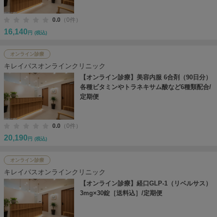
0.0
（0件）
16,140
円
(税込)
オンライン診療
キレイパスオンラインクリニック
【オンライン診療】美容内服 6合剤（90日分）
各種ビタミンやトラネキサム酸など6種類配合/
定期便
0.0
（0件）
20,190
円
(税込)
オンライン診療
キレイパスオンラインクリニック
【オンライン診療】経口GLP-1（リベルサス）
3mg×30錠［送料込］/定期便