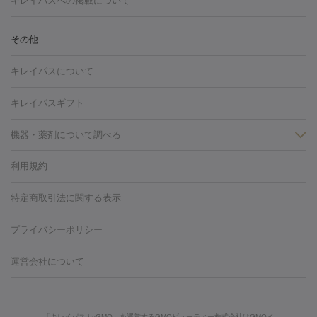
キレイパスへの掲載について
しわ・たるみ
注射
美容点滴・美容注射
フォトRF
PRP皮膚再生療法
脂肪
ヒアルロン酸注射
ボトックス注射
ボツリヌストキシン注射
水
冷却
医療脱毛（顔）
医療脱毛（全身）
医療脱毛（あし）
その他
光注射
PRP皮膚再生療法
RF治療（テノール）
スネコス注射
医療脱毛（VIO）
水光注射（ハリ・美肌）
レーザー治療（ハ
美容内服
キレイパスについて
リ・美肌）
光治療（フォトフェイシャルなど）
アートメイク
毛穴・ニキビ跡
BNLS
二重埋没
医療脱毛（背中）
医療脱毛（うで）
医療
キレイパスギフト
フラクショナルレーザー
ピコフラクショナルレーザー
ダーマペ
脱毛（脇）
にんにく注射
ピアス穴あけ
AGA
医療脱毛
ン
機器・薬剤について調べる
ハイドラフェイシャル
ベルベットスキン
ポテンツァ
美
（胸）
ほくろ・いぼ切除
レーザー治療（ほくろ・いぼ除去）
容内服
タトゥー除去
医療痩身
傷跡治療
医療脱毛（おなか）
疲
利用規約
薬剤
労回復点滴・疲労回復注射
くま治療
切開施術
デリケートゾー
リジェノックス
クレヴィエル
ファットインパクト
ヒアルロニ
ほくろ・いぼ
ンケア
ホワイトニング
わきが治療
カベリン
隆鼻術
医療
特定商取引法に関する表示
ダーゼ
サリチル酸マクロゴールピーリング
ボライト
幹細胞培
CO2レーザー
脱毛（お尻）
ショッピングリフト
ガミースマイル治療
レーザ
養上清液
プライバシーポリシー
ー治療（しみ・くすみ）
水光注射（しみ・くすみ）
RF治療
レ
小顔・フェイスライン
ーザー治療（毛穴・ニキビ跡）
涙袋ヒアルロン酸
顎ヒアルロン
機器
運営会社について
HIFU（ハイフ）
糸リフト
ショッピングリフト
酸
唇ヒアルロン酸注射
水光注射（毛穴・ニキビ跡）
鼻ヒアル
ルメッカ
プラズマシャワー
ウルトラセルQプラス
BBL光治
ロン酸注射
医療脱毛（うなじ）
ヒアルロン酸注射（豊胸）
レ
痩身・ダイエット
療
メディオスター
ジェネシス
ウルトラアクセント
ウルト
ーザー治療（黒ずみ）
医療脱毛（指）
ダイエット点滴・ ダイエ
脂肪溶解注射
BNLS・BNLS neo
カベリン
輪郭注射（MLM）
「キレイパス byGMO」を運営するGMOビューティー株式会社はGMOイ