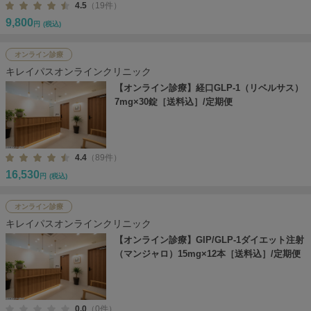
4.5
（19件）
9,800
円
(税込)
オンライン診療
キレイパスオンラインクリニック
【オンライン診療】経口GLP-1（リベルサス）
7mg×30錠［送料込］/定期便
4.4
（89件）
16,530
円
(税込)
オンライン診療
キレイパスオンラインクリニック
【オンライン診療】GIP/GLP-1ダイエット注射
（マンジャロ）15mg×12本［送料込］/定期便
0.0
（0件）