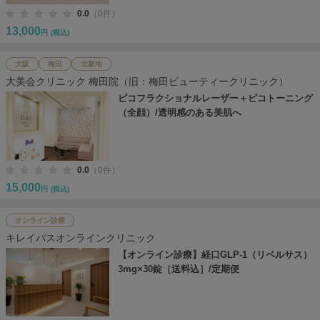
0.0
（0件）
13,000
円
(税込)
大阪
梅田
北新地
大美会クリニック 梅田院（旧：梅田ビューティークリニック）
ピコフラクショナルレーザー＋ピコトーニング
（全顔）/透明感のある美肌へ
0.0
（0件）
15,000
円
(税込)
オンライン診療
キレイパスオンラインクリニック
【オンライン診療】経口GLP-1（リベルサス）
3mg×30錠［送料込］/定期便