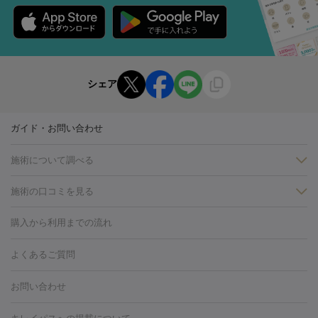
シェア
ガイド・お問い合わせ
施術について調べる
施術の口コミを見る
美白
白玉点滴・白玉注射
高濃度ビタミンC点滴
美容内服
フォトフェイシャルM22
フラクショナルレーザー
レーザートーニ
購入から利用までの流れ
ング
ケミカルピーリング
プラセンタ注射
イオン導入
しみ・そばかす・肝斑
よくあるご質問
HIFU（ハイフ）
白玉点滴・白玉注射
高濃度ビタミンC点滴
フォトフェイシャル
レーザートーニング
ピコレーザートーニン
糸リフト
ボトックス
ボツリヌストキシン
エレクトロポレー
グ
フォトシルクプラス
美容内服
お問い合わせ
ション
ダーマペン
ピコフラクショナルレーザー
ピコレーザー
トーニング
ハイドラフェイシャル
マッサージピール
脂肪溶解