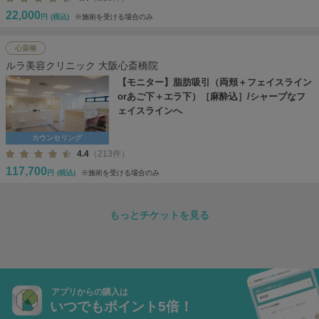
22,000
円
(税込)
※施術を受ける場合のみ
心斎橋
ルラ美容クリニック 大阪心斎橋院
【モニター】脂肪吸引（両頬＋フェイスライン
orあご下＋エラ下）［麻酔込］/シャープなフ
ェイスラインへ
カウンセリング
4.4
（213件）
117,700
円
(税込)
※施術を受ける場合のみ
もっとチケットを見る
アプリからの購入は
いつでもポイント5倍！