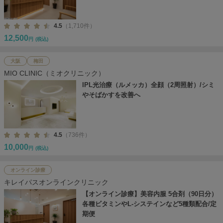
4.5
（1,710件）
12,500
円
(税込)
大阪
梅田
MIO CLINIC（ミオクリニック）
IPL光治療（ルメッカ）全顔（2周照射）/シミ
やそばかすを改善へ
4.5
（736件）
10,000
円
(税込)
オンライン診療
キレイパスオンラインクリニック
【オンライン診療】美容内服 5合剤（90日分）
各種ビタミンやL-システインなど5種類配合/定
期便