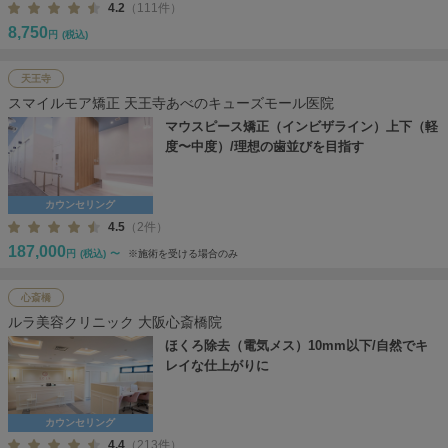
4.2
（111件）
8,750
円
(税込)
天王寺
スマイルモア矯正 天王寺あべのキューズモール医院
マウスピース矯正（インビザライン）上下（軽
度〜中度）/理想の歯並びを目指す
カウンセリング
4.5
（2件）
187,000
円
(税込)
〜
※施術を受ける場合のみ
心斎橋
ルラ美容クリニック 大阪心斎橋院
ほくろ除去（電気メス）10mm以下/自然でキ
レイな仕上がりに
カウンセリング
4.4
（213件）