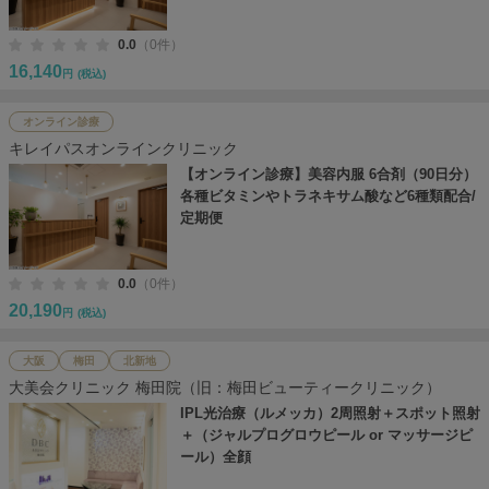
0.0
（0件）
16,140
円
(税込)
オンライン診療
キレイパスオンラインクリニック
【オンライン診療】美容内服 6合剤（90日分）
各種ビタミンやトラネキサム酸など6種類配合/
定期便
0.0
（0件）
20,190
円
(税込)
大阪
梅田
北新地
大美会クリニック 梅田院（旧：梅田ビューティークリニック）
IPL光治療（ルメッカ）2周照射＋スポット照射
＋（ジャルプログロウピール or マッサージピ
ール）全顔