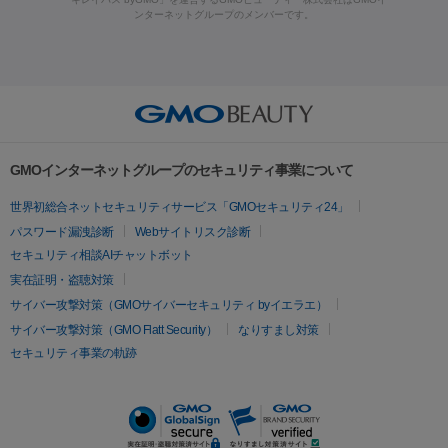
ラフォーマー（ウルトラフォーマーⅢ）
サーマクール
イントラ
ンターネットグループのメンバーです。
ット注射
レーザーピーリング
レーザー治療（しみスポット照
脂肪冷却
セル
イントラジェン
QスイッチYAGレーザー
Qスイッチルビ
射）
ベルベットスキン
レーザー治療（赤み改善）
マイクロボ
ーレーザー
ヴァンキッシュ
ミラドライ
フォトRF
美肌
トックス（ボトックスリフト）
クリーニング
GLP-1
セラミッ
美容点滴
美容注射
ケミカルピーリング
マッサージピール
その他
ク治療
医療脱毛（ヒゲ）
ポテンツァ
トラネキサム酸
ジェ
イオン導入
エレクトロポレーション
レーザーピーリング
美
リードファインリフト
肩こり注射
ドラッグデリバリー（ポテン
ントルマックスプロ
イボ取り
シミ取り
シミ取り（皮膚科）
容内服
ツァ）
ハイドラジェントル
ルメッカ
ジェネシス
リジュラン
ラ
GMOインターネットグループのセキュリティ事業について
イムライト
Vビーム
シルファーム
スネコス
インモード
疲労回復・健康
世界初総合ネットセキュリティサービス「GMOセキュリティ24」
オリジオ
ミラノリピール
サーマジェン
リバースピール
パスワード漏洩診断
Webサイトリスク診断
プラセンタ注射
にんにく注射
オンダリフト
ジュベルック
ルビーフラクショナル
セキュリティ相談AIチャットボット
実在証明・盗聴対策
医療脱毛
サイバー攻撃対策（GMOサイバーセキュリティ byイエラエ）
医療脱毛（VIO）
医療脱毛
サイバー攻撃対策（GMO Flatt Security）
なりすまし対策
セキュリティ事業の軌跡
その他
二重埋没
アートメイク
ガミースマイル治療
オフィスホワイト
ニング
ピアス穴あけ