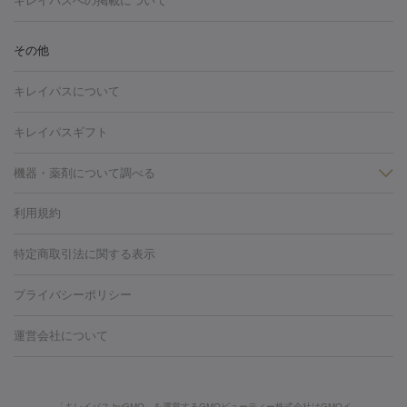
キレイパスへの掲載について
しわ・たるみ
注射
美容点滴・美容注射
フォトRF
PRP皮膚再生療法
脂肪
ヒアルロン酸注射
ボトックス注射
ボツリヌストキシン注射
水
冷却
医療脱毛（顔）
医療脱毛（全身）
医療脱毛（あし）
その他
光注射
PRP皮膚再生療法
RF治療（テノール）
スネコス注射
医療脱毛（VIO）
水光注射（ハリ・美肌）
レーザー治療（ハ
美容内服
キレイパスについて
リ・美肌）
光治療（フォトフェイシャルなど）
アートメイク
毛穴・ニキビ跡
BNLS
二重埋没
医療脱毛（背中）
医療脱毛（うで）
医療
キレイパスギフト
フラクショナルレーザー
ピコフラクショナルレーザー
ダーマペ
脱毛（脇）
にんにく注射
ピアス穴あけ
AGA
医療脱毛
ン
機器・薬剤について調べる
ハイドラフェイシャル
ベルベットスキン
ポテンツァ
美
（胸）
ほくろ・いぼ切除
レーザー治療（ほくろ・いぼ除去）
容内服
タトゥー除去
医療痩身
傷跡治療
医療脱毛（おなか）
疲
利用規約
薬剤
労回復点滴・疲労回復注射
くま治療
切開施術
デリケートゾー
リジェノックス
クレヴィエル
ファットインパクト
ヒアルロニ
ほくろ・いぼ
ンケア
ホワイトニング
わきが治療
カベリン
隆鼻術
医療
特定商取引法に関する表示
ダーゼ
サリチル酸マクロゴールピーリング
ボライト
幹細胞培
CO2レーザー
脱毛（お尻）
ショッピングリフト
ガミースマイル治療
レーザ
養上清液
プライバシーポリシー
ー治療（しみ・くすみ）
水光注射（しみ・くすみ）
RF治療
レ
小顔・フェイスライン
ーザー治療（毛穴・ニキビ跡）
涙袋ヒアルロン酸
顎ヒアルロン
機器
運営会社について
HIFU（ハイフ）
糸リフト
ショッピングリフト
酸
唇ヒアルロン酸注射
水光注射（毛穴・ニキビ跡）
鼻ヒアル
ルメッカ
プラズマシャワー
ウルトラセルQプラス
BBL光治
ロン酸注射
医療脱毛（うなじ）
ヒアルロン酸注射（豊胸）
レ
痩身・ダイエット
療
メディオスター
ジェネシス
ウルトラアクセント
ウルト
ーザー治療（黒ずみ）
医療脱毛（指）
ダイエット点滴・ ダイエ
脂肪溶解注射
BNLS・BNLS neo
カベリン
輪郭注射（MLM）
「キレイパス byGMO」を運営するGMOビューティー株式会社はGMOイ