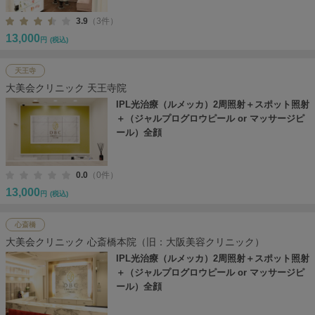
3.9
（3件）
13,000
円
(税込)
天王寺
大美会クリニック 天王寺院
IPL光治療（ルメッカ）2周照射＋スポット照射
＋（ジャルプログロウピール or マッサージピ
ール）全顔
0.0
（0件）
13,000
円
(税込)
心斎橋
大美会クリニック 心斎橋本院（旧：大阪美容クリニック）
IPL光治療（ルメッカ）2周照射＋スポット照射
＋（ジャルプログロウピール or マッサージピ
ール）全顔