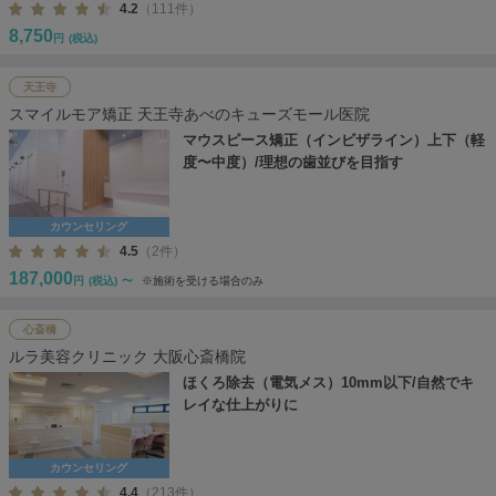
4.2
（111件）
8,750
円
(税込)
天王寺
スマイルモア矯正 天王寺あべのキューズモール医院
マウスピース矯正（インビザライン）上下（軽
度〜中度）/理想の歯並びを目指す
カウンセリング
4.5
（2件）
187,000
円
(税込)
〜
※施術を受ける場合のみ
心斎橋
ルラ美容クリニック 大阪心斎橋院
ほくろ除去（電気メス）10mm以下/自然でキ
レイな仕上がりに
カウンセリング
4.4
（213件）