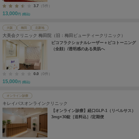
3.7
（5件）
13,000
円
(税込)
大阪
梅田
北新地
大美会クリニック 梅田院（旧：梅田ビューティークリニック）
ピコフラクショナルレーザー＋ピコトーニング
（全顔）/透明感のある美肌へ
0.0
（0件）
15,000
円
(税込)
オンライン診療
キレイパスオンラインクリニック
【オンライン診療】経口GLP-1（リベルサス）
3mg×30錠［送料込］/定期便