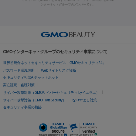
ラフォーマー（ウルトラフォーマーⅢ）
サーマクール
イントラ
ンターネットグループのメンバーです。
ット注射
レーザーピーリング
レーザー治療（しみスポット照
脂肪冷却
セル
イントラジェン
QスイッチYAGレーザー
Qスイッチルビ
射）
ベルベットスキン
レーザー治療（赤み改善）
マイクロボ
ーレーザー
ヴァンキッシュ
ミラドライ
フォトRF
美肌
トックス（ボトックスリフト）
クリーニング
GLP-1
セラミッ
美容点滴
美容注射
ケミカルピーリング
マッサージピール
その他
ク治療
医療脱毛（ヒゲ）
ポテンツァ
トラネキサム酸
ジェ
イオン導入
エレクトロポレーション
レーザーピーリング
美
リードファインリフト
肩こり注射
ドラッグデリバリー（ポテン
ントルマックスプロ
イボ取り
シミ取り
シミ取り（皮膚科）
容内服
ツァ）
ハイドラジェントル
ルメッカ
ジェネシス
リジュラン
ラ
GMOインターネットグループのセキュリティ事業について
イムライト
Vビーム
シルファーム
スネコス
インモード
疲労回復・健康
世界初総合ネットセキュリティサービス「GMOセキュリティ24」
オリジオ
ミラノリピール
サーマジェン
リバースピール
パスワード漏洩診断
Webサイトリスク診断
プラセンタ注射
にんにく注射
オンダリフト
ジュベルック
ルビーフラクショナル
セキュリティ相談AIチャットボット
実在証明・盗聴対策
医療脱毛
サイバー攻撃対策（GMOサイバーセキュリティ byイエラエ）
医療脱毛（VIO）
医療脱毛
サイバー攻撃対策（GMO Flatt Security）
なりすまし対策
セキュリティ事業の軌跡
その他
二重埋没
アートメイク
ガミースマイル治療
オフィスホワイト
ニング
ピアス穴あけ