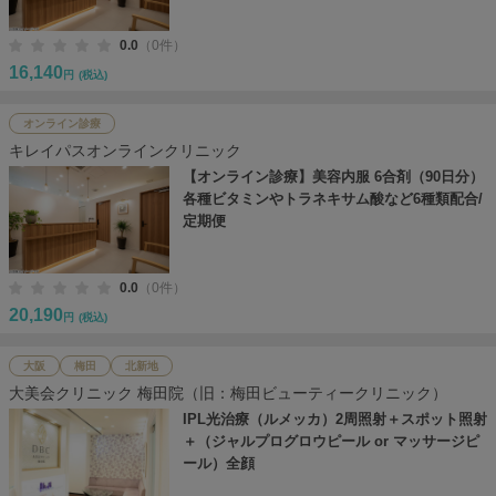
0.0
（0件）
16,140
円
(税込)
オンライン診療
キレイパスオンラインクリニック
【オンライン診療】美容内服 6合剤（90日分）
各種ビタミンやトラネキサム酸など6種類配合/
定期便
0.0
（0件）
20,190
円
(税込)
大阪
梅田
北新地
大美会クリニック 梅田院（旧：梅田ビューティークリニック）
IPL光治療（ルメッカ）2周照射＋スポット照射
＋（ジャルプログロウピール or マッサージピ
ール）全顔