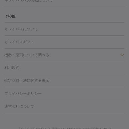
キレイパスへの掲載について
しわ・たるみ
注射
美容点滴・美容注射
フォトRF
PRP皮膚再生療法
脂肪
ヒアルロン酸注射
ボトックス注射
ボツリヌストキシン注射
水
冷却
医療脱毛（顔）
医療脱毛（全身）
医療脱毛（あし）
その他
光注射
PRP皮膚再生療法
RF治療（テノール）
スネコス注射
医療脱毛（VIO）
水光注射（ハリ・美肌）
レーザー治療（ハ
美容内服
キレイパスについて
リ・美肌）
光治療（フォトフェイシャルなど）
アートメイク
毛穴・ニキビ跡
BNLS
二重埋没
医療脱毛（背中）
医療脱毛（うで）
医療
キレイパスギフト
フラクショナルレーザー
ピコフラクショナルレーザー
ダーマペ
脱毛（脇）
にんにく注射
ピアス穴あけ
AGA
医療脱毛
ン
機器・薬剤について調べる
ハイドラフェイシャル
ベルベットスキン
ポテンツァ
美
（胸）
ほくろ・いぼ切除
レーザー治療（ほくろ・いぼ除去）
容内服
タトゥー除去
医療痩身
傷跡治療
医療脱毛（おなか）
疲
利用規約
薬剤
労回復点滴・疲労回復注射
くま治療
切開施術
デリケートゾー
リジェノックス
クレヴィエル
ファットインパクト
ヒアルロニ
ほくろ・いぼ
ンケア
ホワイトニング
わきが治療
カベリン
隆鼻術
医療
特定商取引法に関する表示
ダーゼ
サリチル酸マクロゴールピーリング
ボライト
幹細胞培
CO2レーザー
脱毛（お尻）
ショッピングリフト
ガミースマイル治療
レーザ
養上清液
プライバシーポリシー
ー治療（しみ・くすみ）
水光注射（しみ・くすみ）
RF治療
レ
小顔・フェイスライン
ーザー治療（毛穴・ニキビ跡）
涙袋ヒアルロン酸
顎ヒアルロン
機器
運営会社について
HIFU（ハイフ）
糸リフト
ショッピングリフト
酸
唇ヒアルロン酸注射
水光注射（毛穴・ニキビ跡）
鼻ヒアル
ルメッカ
プラズマシャワー
ウルトラセルQプラス
BBL光治
ロン酸注射
医療脱毛（うなじ）
ヒアルロン酸注射（豊胸）
レ
痩身・ダイエット
療
メディオスター
ジェネシス
ウルトラアクセント
ウルト
ーザー治療（黒ずみ）
医療脱毛（指）
ダイエット点滴・ ダイエ
脂肪溶解注射
BNLS・BNLS neo
カベリン
輪郭注射（MLM）
「キレイパス byGMO」を運営するGMOビューティー株式会社はGMOイ