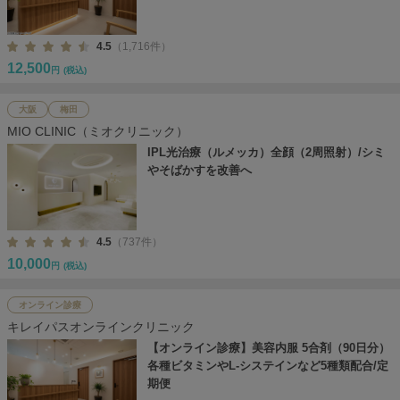
4.5
（1,716件）
12,500
円
(税込)
大阪
梅田
MIO CLINIC（ミオクリニック）
IPL光治療（ルメッカ）全顔（2周照射）/シミ
やそばかすを改善へ
4.5
（737件）
10,000
円
(税込)
オンライン診療
キレイパスオンラインクリニック
【オンライン診療】美容内服 5合剤（90日分）
各種ビタミンやL-システインなど5種類配合/定
期便