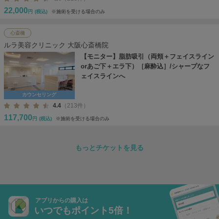
22,000
円
(税込)
※施術を受ける場合のみ
心斎橋
ルラ美容クリニック 大阪心斎橋院
【モニター】脂肪吸引（両頬＋フェイスライン
orあご下＋エラ下）［麻酔込］/シャープなフ
ェイスラインへ
カウンセリング
4.4
（213件）
117,700
円
(税込)
※施術を受ける場合のみ
もっとチケットを見る
アプリからの購入は
いつでもポイント5倍！