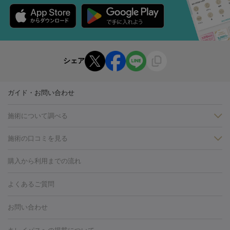
シェア
ガイド・お問い合わせ
施術について調べる
施術の口コミを見る
美白
白玉点滴・白玉注射
高濃度ビタミンC点滴
美容内服
フォトフェイシャルM22
フラクショナルレーザー
レーザートーニ
購入から利用までの流れ
ング
ケミカルピーリング
プラセンタ注射
イオン導入
しみ・そばかす・肝斑
よくあるご質問
HIFU（ハイフ）
白玉点滴・白玉注射
高濃度ビタミンC点滴
フォトフェイシャル
レーザートーニング
ピコレーザートーニン
糸リフト
ボトックス
ボツリヌストキシン
エレクトロポレー
グ
フォトシルクプラス
美容内服
お問い合わせ
ション
ダーマペン
ピコフラクショナルレーザー
ピコレーザー
トーニング
ハイドラフェイシャル
マッサージピール
脂肪溶解