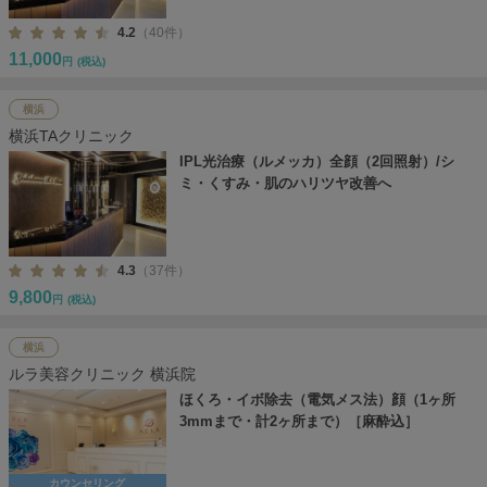
4.2
（40件）
11,000
円
(税込)
横浜
横浜TAクリニック
IPL光治療（ルメッカ）全顔（2回照射）/シ
ミ・くすみ・肌のハリツヤ改善へ
4.3
（37件）
9,800
円
(税込)
横浜
ルラ美容クリニック 横浜院
ほくろ・イボ除去（電気メス法）顔（1ヶ所
3mmまで・計2ヶ所まで）［麻酔込］
カウンセリング