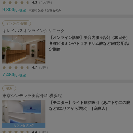
4.3
（457件）
9,800
円
(税込)
※施術を受ける場合のみ
オンライン診療
キレイパスオンラインクリニック
【オンライン診療】美容内服 6合剤（30日分）
各種ビタミンやトラネキサム酸など6種類配合/
定期便
4.7
（8件）
7,480
円
(税込)
横浜
東京シンデレラ美容外科 横浜院
【モニター】ライト脂肪吸引（あご下や二の腕
など8エリアから選択）［麻酔込］
カウンセリング
4.4
（8件）