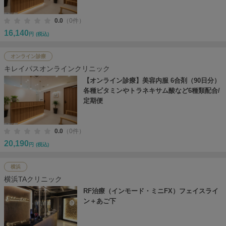
0.0
（0件）
16,140
円
(税込)
オンライン診療
キレイパスオンラインクリニック
【オンライン診療】美容内服 6合剤（90日分）
各種ビタミンやトラネキサム酸など6種類配合/
定期便
0.0
（0件）
20,190
円
(税込)
横浜
横浜TAクリニック
RF治療（インモード・ミニFX）フェイスライ
ン＋あご下