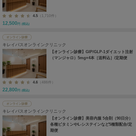
4.5
（1,710件）
12,500
円
(税込)
オンライン診療
キレイパスオンラインクリニック
【オンライン診療】GIP/GLP-1ダイエット注射
（マンジャロ）5mg×4本［送料込］/定期便
4.6
（486件）
22,800
円
(税込)
オンライン診療
キレイパスオンラインクリニック
【オンライン診療】美容内服 5合剤（90日分）
各種ビタミンやL-システインなど5種類配合/定
期便