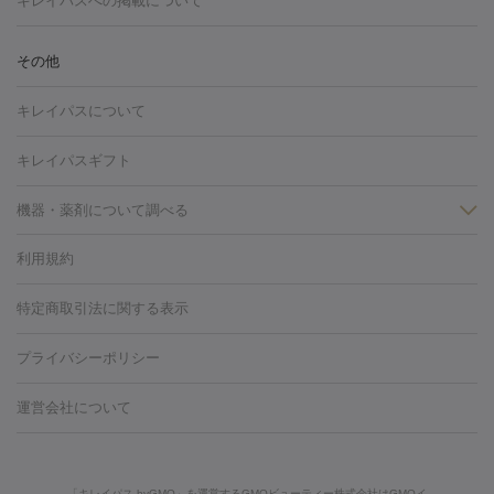
キレイパスへの掲載について
しわ・たるみ
注射
美容点滴・美容注射
フォトRF
PRP皮膚再生療法
脂肪
ヒアルロン酸注射
ボトックス注射
ボツリヌストキシン注射
水
冷却
医療脱毛（顔）
医療脱毛（全身）
医療脱毛（あし）
その他
光注射
PRP皮膚再生療法
RF治療（テノール）
スネコス注射
医療脱毛（VIO）
水光注射（ハリ・美肌）
レーザー治療（ハ
美容内服
キレイパスについて
リ・美肌）
光治療（フォトフェイシャルなど）
アートメイク
毛穴・ニキビ跡
BNLS
二重埋没
医療脱毛（背中）
医療脱毛（うで）
医療
キレイパスギフト
フラクショナルレーザー
ピコフラクショナルレーザー
ダーマペ
脱毛（脇）
にんにく注射
ピアス穴あけ
AGA
医療脱毛
ン
機器・薬剤について調べる
ハイドラフェイシャル
ベルベットスキン
ポテンツァ
美
（胸）
ほくろ・いぼ切除
レーザー治療（ほくろ・いぼ除去）
容内服
タトゥー除去
医療痩身
傷跡治療
医療脱毛（おなか）
疲
利用規約
薬剤
労回復点滴・疲労回復注射
くま治療
切開施術
デリケートゾー
リジェノックス
クレヴィエル
ファットインパクト
ヒアルロニ
ほくろ・いぼ
ンケア
ホワイトニング
わきが治療
カベリン
隆鼻術
医療
特定商取引法に関する表示
ダーゼ
サリチル酸マクロゴールピーリング
ボライト
幹細胞培
CO2レーザー
脱毛（お尻）
ショッピングリフト
ガミースマイル治療
レーザ
養上清液
プライバシーポリシー
ー治療（しみ・くすみ）
水光注射（しみ・くすみ）
RF治療
レ
小顔・フェイスライン
ーザー治療（毛穴・ニキビ跡）
涙袋ヒアルロン酸
顎ヒアルロン
機器
運営会社について
HIFU（ハイフ）
糸リフト
ショッピングリフト
酸
唇ヒアルロン酸注射
水光注射（毛穴・ニキビ跡）
鼻ヒアル
ルメッカ
プラズマシャワー
ウルトラセルQプラス
BBL光治
ロン酸注射
医療脱毛（うなじ）
ヒアルロン酸注射（豊胸）
レ
痩身・ダイエット
療
メディオスター
ジェネシス
ウルトラアクセント
ウルト
ーザー治療（黒ずみ）
医療脱毛（指）
ダイエット点滴・ ダイエ
脂肪溶解注射
BNLS・BNLS neo
カベリン
輪郭注射（MLM）
「キレイパス byGMO」を運営するGMOビューティー株式会社はGMOイ