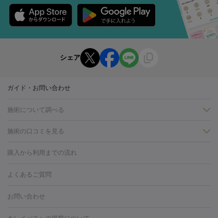
シェア
ガイド・お問い合わせ
施術について調べる
施術の口コミを見る
美白
白玉点滴・白玉注射
高濃度ビタミンC点滴
美容内服
フォトフェイシャルM22
フラクショナルレーザー
レーザートーニ
購入から利用までの流れ
ング
ケミカルピーリング
プラセンタ注射
イオン導入
しみ・そばかす・肝斑
よくあるご質問
HIFU（ハイフ）
白玉点滴・白玉注射
高濃度ビタミンC点滴
フォトフェイシャル
レーザートーニング
ピコレーザートーニン
糸リフト
ボトックス
ボツリヌストキシン
エレクトロポレー
グ
フォトシルクプラス
美容内服
お問い合わせ
ション
ダーマペン
ピコフラクショナルレーザー
ピコレーザー
トーニング
ハイドラフェイシャル
マッサージピール
脂肪溶解