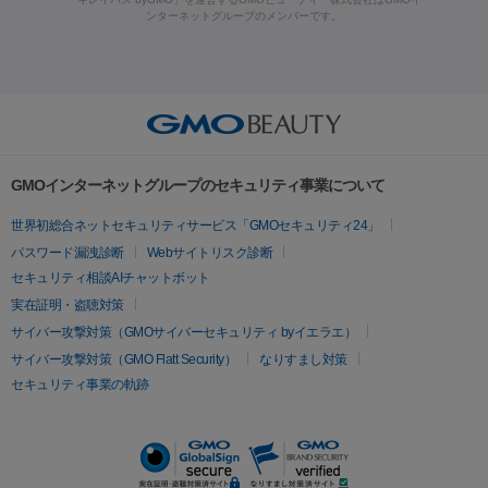
ラフォーマー（ウルトラフォーマーⅢ）
サーマクール
イントラ
ンターネットグループのメンバーです。
ット注射
レーザーピーリング
レーザー治療（しみスポット照
脂肪冷却
セル
イントラジェン
QスイッチYAGレーザー
Qスイッチルビ
射）
ベルベットスキン
レーザー治療（赤み改善）
マイクロボ
ーレーザー
ヴァンキッシュ
ミラドライ
フォトRF
美肌
トックス（ボトックスリフト）
クリーニング
GLP-1
セラミッ
美容点滴
美容注射
ケミカルピーリング
マッサージピール
その他
ク治療
医療脱毛（ヒゲ）
ポテンツァ
トラネキサム酸
ジェ
イオン導入
エレクトロポレーション
レーザーピーリング
美
リードファインリフト
肩こり注射
ドラッグデリバリー（ポテン
ントルマックスプロ
イボ取り
シミ取り
シミ取り（皮膚科）
容内服
ツァ）
ハイドラジェントル
ルメッカ
ジェネシス
リジュラン
ラ
GMOインターネットグループのセキュリティ事業について
イムライト
Vビーム
シルファーム
スネコス
インモード
疲労回復・健康
世界初総合ネットセキュリティサービス「GMOセキュリティ24」
オリジオ
ミラノリピール
サーマジェン
リバースピール
パスワード漏洩診断
Webサイトリスク診断
プラセンタ注射
にんにく注射
オンダリフト
ジュベルック
ルビーフラクショナル
セキュリティ相談AIチャットボット
実在証明・盗聴対策
医療脱毛
サイバー攻撃対策（GMOサイバーセキュリティ byイエラエ）
医療脱毛（VIO）
医療脱毛
サイバー攻撃対策（GMO Flatt Security）
なりすまし対策
セキュリティ事業の軌跡
その他
二重埋没
アートメイク
ガミースマイル治療
オフィスホワイト
ニング
ピアス穴あけ