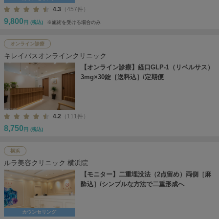
4.3
（457件）
9,800
円
(税込)
※施術を受ける場合のみ
オンライン診療
キレイパスオンラインクリニック
【オンライン診療】経口GLP-1（リベルサス）
3mg×30錠［送料込］/定期便
4.2
（111件）
8,750
円
(税込)
横浜
ルラ美容クリニック 横浜院
【モニター】二重埋没法（2点留め）両側［麻
酔込］/シンプルな方法で二重形成へ
カウンセリング