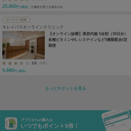
25,000
円
(税込)
※施術を受ける場合のみ
オンライン診療
キレイパスオンラインクリニック
【オンライン診療】美容内服 5合剤（30日分）
各種ビタミンやL-システインなど5種類配合/定
期便
3.8
（5件）
5,980
円
(税込)
もっとチケットを見る
アプリからの購入は
いつでもポイント5倍！