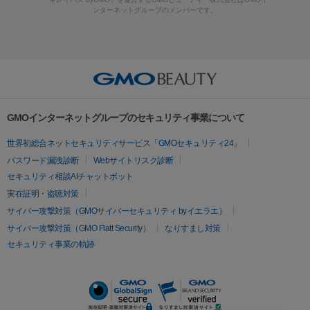
ラフォーマー（ウルトラフォーマーⅢ）
サーマクール
イントラ
ンターネットグループのメンバーです。
ット注射
レーザーピーリング
レーザー治療（しみスポット照
脂肪冷却
セル
イントラジェン
QスイッチYAGレーザー
Qスイッチルビ
射）
ベルベットスキン
レーザー治療（赤み改善）
マイクロボ
ーレーザー
ヴァンキッシュ
ミラドライ
フォトRF
美肌
トックス（ボトックスリフト）
クリーニング
GLP-1
セラミッ
美容点滴
美容注射
ケミカルピーリング
マッサージピール
その他
ク治療
医療脱毛（ヒゲ）
ポテンツァ
トラネキサム酸
ジェ
イオン導入
エレクトロポレーション
レーザーピーリング
美
リードファインリフト
肩こり注射
ドラッグデリバリー（ポテン
ントルマックスプロ
イボ取り
シミ取り
シミ取り（皮膚科）
容内服
ツァ）
ハイドラジェントル
ルメッカ
ジェネシス
リジュラン
ラ
GMOインターネットグループのセキュリティ事業について
イムライト
Vビーム
シルファーム
スネコス
インモード
疲労回復・健康
世界初総合ネットセキュリティサービス「GMOセキュリティ24」
オリジオ
ミラノリピール
サーマジェン
リバースピール
パスワード漏洩診断
Webサイトリスク診断
プラセンタ注射
にんにく注射
オンダリフト
ジュベルック
ルビーフラクショナル
セキュリティ相談AIチャットボット
実在証明・盗聴対策
医療脱毛
サイバー攻撃対策（GMOサイバーセキュリティ byイエラエ）
医療脱毛（VIO）
医療脱毛
サイバー攻撃対策（GMO Flatt Security）
なりすまし対策
セキュリティ事業の軌跡
その他
二重埋没
アートメイク
ガミースマイル治療
オフィスホワイト
ニング
ピアス穴あけ