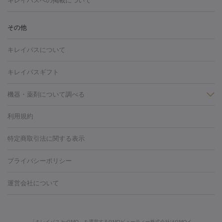
キレイパスへの掲載について
しわ・たるみ
注射
美容点滴・美容注射
フォトRF
PRP皮膚再生療法
脂肪
ヒアルロン酸注射
ボトックス注射
ボツリヌストキシン注射
水
冷却
医療脱毛（顔）
医療脱毛（全身）
医療脱毛（あし）
その他
光注射
PRP皮膚再生療法
RF治療（テノール）
スネコス注射
医療脱毛（VIO）
水光注射（ハリ・美肌）
レーザー治療（ハ
美容内服
キレイパスについて
リ・美肌）
光治療（フォトフェイシャルなど）
アートメイク
毛穴・ニキビ跡
BNLS
二重埋没
医療脱毛（背中）
医療脱毛（うで）
医療
キレイパスギフト
フラクショナルレーザー
ピコフラクショナルレーザー
ダーマペ
脱毛（脇）
にんにく注射
ピアス穴あけ
AGA
医療脱毛
ン
機器・薬剤について調べる
ハイドラフェイシャル
ベルベットスキン
ポテンツァ
美
（胸）
ほくろ・いぼ切除
レーザー治療（ほくろ・いぼ除去）
容内服
タトゥー除去
医療痩身
傷跡治療
医療脱毛（おなか）
疲
利用規約
薬剤
労回復点滴・疲労回復注射
くま治療
切開施術
デリケートゾー
リジェノックス
クレヴィエル
ファットインパクト
ヒアルロニ
ほくろ・いぼ
ンケア
ホワイトニング
わきが治療
カベリン
隆鼻術
医療
特定商取引法に関する表示
ダーゼ
サリチル酸マクロゴールピーリング
ボライト
幹細胞培
CO2レーザー
脱毛（お尻）
ショッピングリフト
ガミースマイル治療
レーザ
養上清液
プライバシーポリシー
ー治療（しみ・くすみ）
水光注射（しみ・くすみ）
RF治療
レ
小顔・フェイスライン
ーザー治療（毛穴・ニキビ跡）
涙袋ヒアルロン酸
顎ヒアルロン
機器
運営会社について
HIFU（ハイフ）
糸リフト
ショッピングリフト
酸
唇ヒアルロン酸注射
水光注射（毛穴・ニキビ跡）
鼻ヒアル
ルメッカ
プラズマシャワー
ウルトラセルQプラス
BBL光治
ロン酸注射
医療脱毛（うなじ）
ヒアルロン酸注射（豊胸）
レ
痩身・ダイエット
療
メディオスター
ジェネシス
ウルトラアクセント
ウルト
ーザー治療（黒ずみ）
医療脱毛（指）
ダイエット点滴・ ダイエ
脂肪溶解注射
BNLS・BNLS neo
カベリン
輪郭注射（MLM）
「キレイパス byGMO」を運営するGMOビューティー株式会社はGMOイ