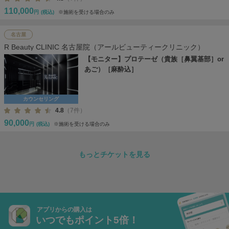
110,000
円
(税込)
※施術を受ける場合のみ
名古屋
R Beauty CLINIC 名古屋院（アールビューティークリニック）
【モニター】プロテーゼ（貴族［鼻翼基部］or
あご）［麻酔込］
カウンセリング
4.8
（7件）
90,000
円
(税込)
※施術を受ける場合のみ
もっとチケットを見る
アプリからの購入は
いつでもポイント5倍！