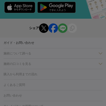
シェア
ガイド・お問い合わせ
施術について調べる
施術の口コミを見る
美白
白玉点滴・白玉注射
高濃度ビタミンC点滴
美容内服
フォトフェイシャルM22
フラクショナルレーザー
レーザートーニ
購入から利用までの流れ
ング
ケミカルピーリング
プラセンタ注射
イオン導入
しみ・そばかす・肝斑
よくあるご質問
HIFU（ハイフ）
白玉点滴・白玉注射
高濃度ビタミンC点滴
フォトフェイシャル
レーザートーニング
ピコレーザートーニン
糸リフト
ボトックス
ボツリヌストキシン
エレクトロポレー
グ
フォトシルクプラス
美容内服
お問い合わせ
ション
ダーマペン
ピコフラクショナルレーザー
ピコレーザー
トーニング
ハイドラフェイシャル
マッサージピール
脂肪溶解