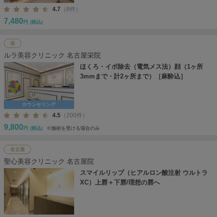
4.7
（8件）
7,480
円
(税込)
栄
ルラ美容クリニック 名古屋栄院
ほくろ・イボ除去（電気メス法）顔（1ヶ所
3mmまで・計2ヶ所まで）［麻酔込］
カウンセリング
4.5
（200件）
9,800
円
(税込)
※施術を受ける場合のみ
名古屋
聖心美容クリニック 名古屋院
スマイルリップ（ヒアルロン酸注射 ウルトラ
XC）上唇＋下唇/理想の唇へ