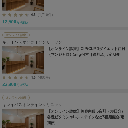
4.5
（1,710件）
12,500
円
(税込)
オンライン診療
キレイパスオンラインクリニック
【オンライン診療】GIP/GLP-1ダイエット注射
（マンジャロ）5mg×4本［送料込］/定期便
4.6
（486件）
22,800
円
(税込)
オンライン診療
キレイパスオンラインクリニック
【オンライン診療】美容内服 5合剤（90日分）
各種ビタミンやL-システインなど5種類配合/定
期便