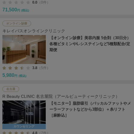
0.0
（0件）
71,500
円
(税込)
オンライン診療
キレイパスオンラインクリニック
【オンライン診療】美容内服 5合剤（30日分）
各種ビタミンやL-システインなど5種類配合/定
期便
3.8
（5件）
5,980
円
(税込)
名古屋
R Beauty CLINIC 名古屋院（アールビューティークリニック）
【モニター】脂肪吸引（バッカルファットやメ
ーラーファットなどから3部位）＋糸リフト
［麻酔込］
カウンセリング
4.8
（7件）