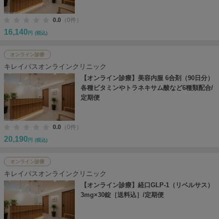
0.0
（0件）
16,140
円
(税込)
オンライン診療
キレイパスオンラインクリニック
【オンライン診療】美容内服 6合剤（90日分）
各種ビタミンやトラネキサム酸など6種類配合/
定期便
0.0
（0件）
20,190
円
(税込)
オンライン診療
キレイパスオンラインクリニック
【オンライン診療】経口GLP-1（リベルサス）
3mg×30錠［送料込］/定期便