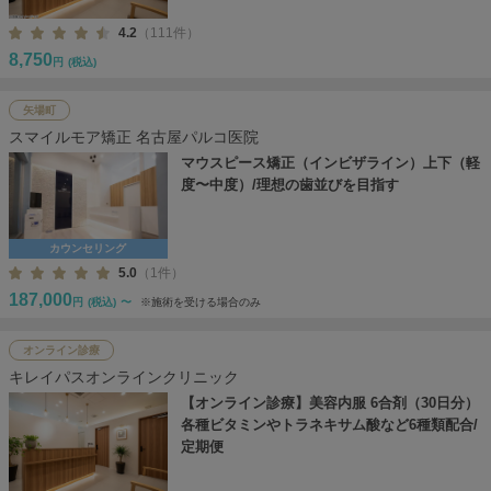
4.2
（111件）
8,750
円
(税込)
矢場町
スマイルモア矯正 名古屋パルコ医院
マウスピース矯正（インビザライン）上下（軽
度〜中度）/理想の歯並びを目指す
カウンセリング
5.0
（1件）
187,000
円
(税込)
〜
※施術を受ける場合のみ
オンライン診療
キレイパスオンラインクリニック
【オンライン診療】美容内服 6合剤（30日分）
各種ビタミンやトラネキサム酸など6種類配合/
定期便