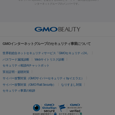
ラフォーマー（ウルトラフォーマーⅢ）
サーマクール
イントラ
ンターネットグループのメンバーです。
ット注射
レーザーピーリング
レーザー治療（しみスポット照
脂肪冷却
セル
イントラジェン
QスイッチYAGレーザー
Qスイッチルビ
射）
ベルベットスキン
レーザー治療（赤み改善）
マイクロボ
ーレーザー
ヴァンキッシュ
ミラドライ
フォトRF
美肌
トックス（ボトックスリフト）
クリーニング
GLP-1
セラミッ
美容点滴
美容注射
ケミカルピーリング
マッサージピール
その他
ク治療
医療脱毛（ヒゲ）
ポテンツァ
トラネキサム酸
ジェ
イオン導入
エレクトロポレーション
レーザーピーリング
美
リードファインリフト
肩こり注射
ドラッグデリバリー（ポテン
ントルマックスプロ
イボ取り
シミ取り
シミ取り（皮膚科）
容内服
ツァ）
ハイドラジェントル
ルメッカ
ジェネシス
リジュラン
ラ
GMOインターネットグループのセキュリティ事業について
イムライト
Vビーム
シルファーム
スネコス
インモード
疲労回復・健康
世界初総合ネットセキュリティサービス「GMOセキュリティ24」
オリジオ
ミラノリピール
サーマジェン
リバースピール
パスワード漏洩診断
Webサイトリスク診断
プラセンタ注射
にんにく注射
オンダリフト
ジュベルック
ルビーフラクショナル
セキュリティ相談AIチャットボット
実在証明・盗聴対策
医療脱毛
サイバー攻撃対策（GMOサイバーセキュリティ byイエラエ）
医療脱毛（VIO）
医療脱毛
サイバー攻撃対策（GMO Flatt Security）
なりすまし対策
セキュリティ事業の軌跡
その他
二重埋没
アートメイク
ガミースマイル治療
オフィスホワイト
ニング
ピアス穴あけ