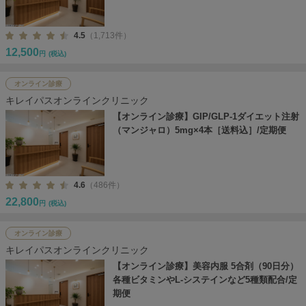
4.5
（1,713件）
12,500
円
(税込)
オンライン診療
キレイパスオンラインクリニック
【オンライン診療】GIP/GLP-1ダイエット注射
（マンジャロ）5mg×4本［送料込］/定期便
4.6
（486件）
22,800
円
(税込)
オンライン診療
キレイパスオンラインクリニック
【オンライン診療】美容内服 5合剤（90日分）
各種ビタミンやL-システインなど5種類配合/定
期便