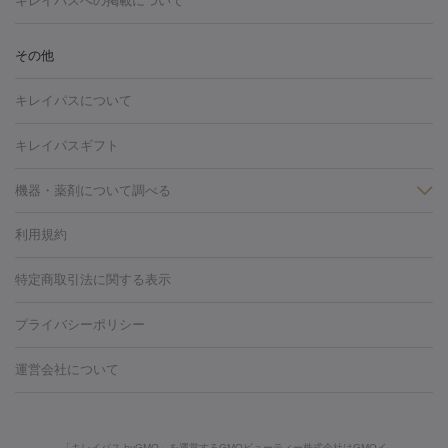
キレイパスへの掲載について
しわ・たるみ
注射
美容点滴・美容注射
フォトRF
PRP皮膚再生療法
脂肪
ヒアルロン酸注射
ボトックス注射
ボツリヌストキシン注射
水
冷却
医療脱毛（顔）
医療脱毛（全身）
医療脱毛（あし）
その他
光注射
PRP皮膚再生療法
RF治療（テノール）
スネコス注射
医療脱毛（VIO）
水光注射（ハリ・美肌）
レーザー治療（ハ
美容内服
キレイパスについて
リ・美肌）
光治療（フォトフェイシャルなど）
アートメイク
毛穴・ニキビ跡
BNLS
二重埋没
医療脱毛（背中）
医療脱毛（うで）
医療
キレイパスギフト
フラクショナルレーザー
ピコフラクショナルレーザー
ダーマペ
脱毛（脇）
にんにく注射
ピアス穴あけ
AGA
医療脱毛
ン
機器・薬剤について調べる
ハイドラフェイシャル
ベルベットスキン
ポテンツァ
美
（胸）
ほくろ・いぼ切除
レーザー治療（ほくろ・いぼ除去）
容内服
タトゥー除去
医療痩身
傷跡治療
医療脱毛（おなか）
疲
利用規約
薬剤
労回復点滴・疲労回復注射
くま治療
切開施術
デリケートゾー
リジェノックス
クレヴィエル
ファットインパクト
ヒアルロニ
ほくろ・いぼ
ンケア
ホワイトニング
わきが治療
カベリン
隆鼻術
医療
特定商取引法に関する表示
ダーゼ
サリチル酸マクロゴールピーリング
ボライト
幹細胞培
CO2レーザー
脱毛（お尻）
ショッピングリフト
ガミースマイル治療
レーザ
養上清液
プライバシーポリシー
ー治療（しみ・くすみ）
水光注射（しみ・くすみ）
RF治療
レ
小顔・フェイスライン
ーザー治療（毛穴・ニキビ跡）
涙袋ヒアルロン酸
顎ヒアルロン
機器
運営会社について
HIFU（ハイフ）
糸リフト
ショッピングリフト
酸
唇ヒアルロン酸注射
水光注射（毛穴・ニキビ跡）
鼻ヒアル
ルメッカ
プラズマシャワー
ウルトラセルQプラス
BBL光治
ロン酸注射
医療脱毛（うなじ）
ヒアルロン酸注射（豊胸）
レ
痩身・ダイエット
療
メディオスター
ジェネシス
ウルトラアクセント
ウルト
ーザー治療（黒ずみ）
医療脱毛（指）
ダイエット点滴・ ダイエ
脂肪溶解注射
BNLS・BNLS neo
カベリン
輪郭注射（MLM）
「キレイパス byGMO」を運営するGMOビューティー株式会社はGMOイ