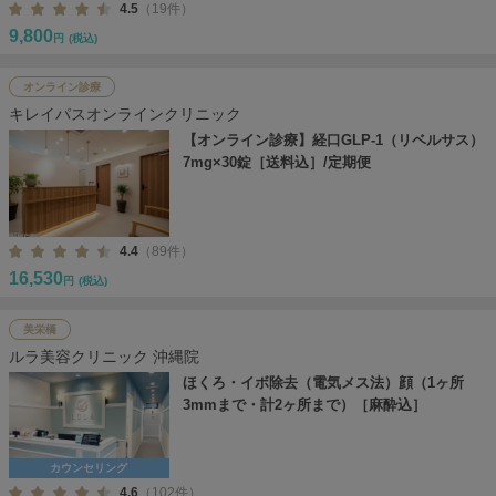
4.5
（19件）
9,800
円
(税込)
オンライン診療
キレイパスオンラインクリニック
【オンライン診療】経口GLP-1（リベルサス）
7mg×30錠［送料込］/定期便
4.4
（89件）
16,530
円
(税込)
美栄橋
ルラ美容クリニック 沖縄院
ほくろ・イボ除去（電気メス法）顔（1ヶ所
3mmまで・計2ヶ所まで）［麻酔込］
カウンセリング
4.6
（102件）