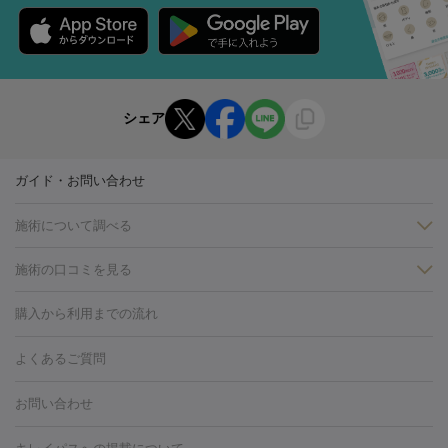
シェア
ガイド・お問い合わせ
施術について調べる
施術の口コミを見る
美白
白玉点滴・白玉注射
高濃度ビタミンC点滴
美容内服
フォトフェイシャルM22
フラクショナルレーザー
レーザートーニ
購入から利用までの流れ
ング
ケミカルピーリング
プラセンタ注射
イオン導入
しみ・そばかす・肝斑
よくあるご質問
HIFU（ハイフ）
白玉点滴・白玉注射
高濃度ビタミンC点滴
フォトフェイシャル
レーザートーニング
ピコレーザートーニン
糸リフト
ボトックス
ボツリヌストキシン
エレクトロポレー
グ
フォトシルクプラス
美容内服
お問い合わせ
ション
ダーマペン
ピコフラクショナルレーザー
ピコレーザー
トーニング
ハイドラフェイシャル
マッサージピール
脂肪溶解