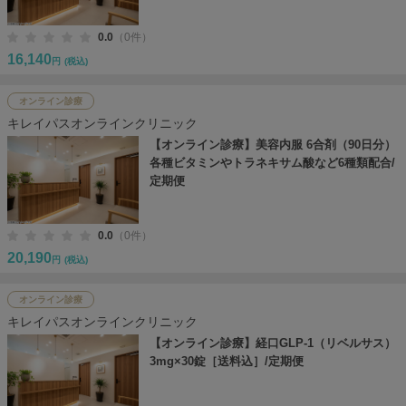
0.0
（0件）
16,140
円
(税込)
オンライン診療
キレイパスオンラインクリニック
【オンライン診療】美容内服 6合剤（90日分）
各種ビタミンやトラネキサム酸など6種類配合/
定期便
0.0
（0件）
20,190
円
(税込)
オンライン診療
キレイパスオンラインクリニック
【オンライン診療】経口GLP-1（リベルサス）
3mg×30錠［送料込］/定期便