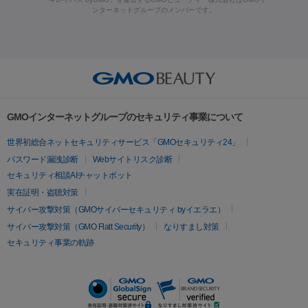
ラフォーマー（ウルトラフォーマーⅢ）
サーマクール
イントラ
ンターネットグループのメンバーです。
ット注射
レーザーピーリング
レーザー治療（しみスポット照
脂肪冷却
セル
イントラジェン
QスイッチYAGレーザー
Qスイッチルビ
射）
ベルベットスキン
レーザー治療（赤み改善）
マイクロボ
ーレーザー
ヴァンキッシュ
ミラドライ
フォトRF
美肌
トックス（ボトックスリフト）
クリーニング
GLP-1
セラミッ
美容点滴
美容注射
ケミカルピーリング
マッサージピール
その他
ク治療
医療脱毛（ヒゲ）
ポテンツァ
トラネキサム酸
ジェ
イオン導入
エレクトロポレーション
レーザーピーリング
美
リードファインリフト
肩こり注射
ドラッグデリバリー（ポテン
ントルマックスプロ
イボ取り
シミ取り
シミ取り（皮膚科）
容内服
ツァ）
ハイドラジェントル
ルメッカ
ジェネシス
リジュラン
ラ
GMOインターネットグループのセキュリティ事業について
イムライト
Vビーム
シルファーム
スネコス
インモード
疲労回復・健康
世界初総合ネットセキュリティサービス「GMOセキュリティ24」
オリジオ
ミラノリピール
サーマジェン
リバースピール
パスワード漏洩診断
Webサイトリスク診断
プラセンタ注射
にんにく注射
オンダリフト
ジュベルック
ルビーフラクショナル
セキュリティ相談AIチャットボット
実在証明・盗聴対策
医療脱毛
サイバー攻撃対策（GMOサイバーセキュリティ byイエラエ）
医療脱毛（VIO）
医療脱毛
サイバー攻撃対策（GMO Flatt Security）
なりすまし対策
セキュリティ事業の軌跡
その他
二重埋没
アートメイク
ガミースマイル治療
オフィスホワイト
ニング
ピアス穴あけ