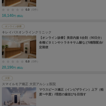
0.0
（0件）
16,140
円
(税込)
オンライン診療
キレイパスオンラインクリニック
【オンライン診療】美容内服 6合剤（90日分）
各種ビタミンやトラネキサム酸など6種類配合/
定期便
0.0
（0件）
20,190
円
(税込)
大宮
スマイルモア矯正 大宮アルシェ医院
マウスピース矯正（インビザライン）上下（軽
度〜中度）/理想の歯並びを目指す