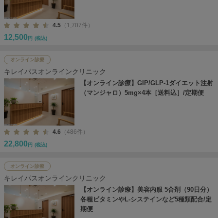
4.5
（1,707件）
12,500
円
(税込)
オンライン診療
キレイパスオンラインクリニック
【オンライン診療】GIP/GLP-1ダイエット注射
（マンジャロ）5mg×4本［送料込］/定期便
4.6
（486件）
22,800
円
(税込)
オンライン診療
キレイパスオンラインクリニック
【オンライン診療】美容内服 5合剤（90日分）
各種ビタミンやL-システインなど5種類配合/定
期便