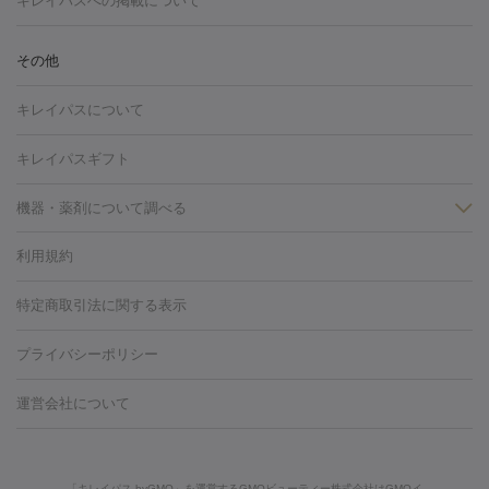
キレイパスへの掲載について
しわ・たるみ
注射
美容点滴・美容注射
フォトRF
PRP皮膚再生療法
脂肪
ヒアルロン酸注射
ボトックス注射
ボツリヌストキシン注射
水
冷却
医療脱毛（顔）
医療脱毛（全身）
医療脱毛（あし）
その他
光注射
PRP皮膚再生療法
RF治療（テノール）
スネコス注射
医療脱毛（VIO）
水光注射（ハリ・美肌）
レーザー治療（ハ
美容内服
キレイパスについて
リ・美肌）
光治療（フォトフェイシャルなど）
アートメイク
毛穴・ニキビ跡
BNLS
二重埋没
医療脱毛（背中）
医療脱毛（うで）
医療
キレイパスギフト
フラクショナルレーザー
ピコフラクショナルレーザー
ダーマペ
脱毛（脇）
にんにく注射
ピアス穴あけ
AGA
医療脱毛
ン
機器・薬剤について調べる
ハイドラフェイシャル
ベルベットスキン
ポテンツァ
美
（胸）
ほくろ・いぼ切除
レーザー治療（ほくろ・いぼ除去）
容内服
タトゥー除去
医療痩身
傷跡治療
医療脱毛（おなか）
疲
利用規約
薬剤
労回復点滴・疲労回復注射
くま治療
切開施術
デリケートゾー
リジェノックス
クレヴィエル
ファットインパクト
ヒアルロニ
ほくろ・いぼ
ンケア
ホワイトニング
わきが治療
カベリン
隆鼻術
医療
特定商取引法に関する表示
ダーゼ
サリチル酸マクロゴールピーリング
ボライト
幹細胞培
CO2レーザー
脱毛（お尻）
ショッピングリフト
ガミースマイル治療
レーザ
養上清液
プライバシーポリシー
ー治療（しみ・くすみ）
水光注射（しみ・くすみ）
RF治療
レ
小顔・フェイスライン
ーザー治療（毛穴・ニキビ跡）
涙袋ヒアルロン酸
顎ヒアルロン
機器
運営会社について
HIFU（ハイフ）
糸リフト
ショッピングリフト
酸
唇ヒアルロン酸注射
水光注射（毛穴・ニキビ跡）
鼻ヒアル
ルメッカ
プラズマシャワー
ウルトラセルQプラス
BBL光治
ロン酸注射
医療脱毛（うなじ）
ヒアルロン酸注射（豊胸）
レ
痩身・ダイエット
療
メディオスター
ジェネシス
ウルトラアクセント
ウルト
ーザー治療（黒ずみ）
医療脱毛（指）
ダイエット点滴・ ダイエ
脂肪溶解注射
BNLS・BNLS neo
カベリン
輪郭注射（MLM）
「キレイパス byGMO」を運営するGMOビューティー株式会社はGMOイ