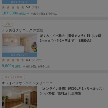
カウンセリング
5.0
（2件）
187,000
円
(税込)
〜
※施術を受ける場合のみ
大宮
ルラ美容クリニック 大宮院
ほくろ・イボ除去（電気メス法）顔（1ヶ所
3mmまで・計2ヶ所まで）［麻酔込］
カウンセリング
4.3
（238件）
9,800
円
(税込)
※施術を受ける場合のみ
オンライン診療
キレイパスオンラインクリニック
【オンライン診療】経口GLP-1（リベルサス）
3mg×30錠［送料込］/定期便