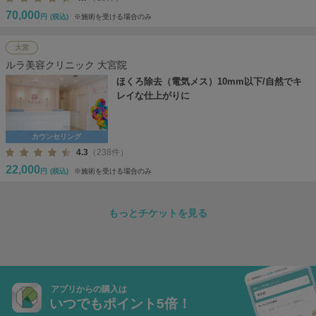
70,000
円
(税込)
※施術を受ける場合のみ
大宮
ルラ美容クリニック 大宮院
ほくろ除去（電気メス）10mm以下/自然でキ
レイな仕上がりに
カウンセリング
4.3
（238件）
22,000
円
(税込)
※施術を受ける場合のみ
もっとチケットを見る
アプリからの購入は
いつでもポイント5倍！