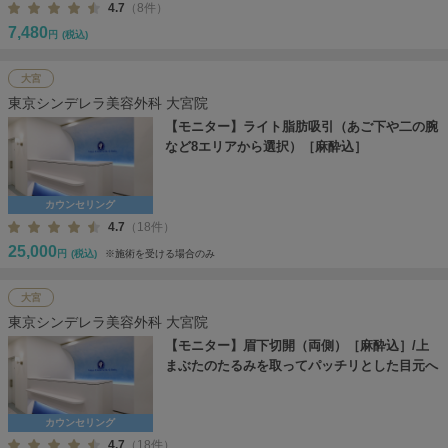
4.7
（8件）
7,480
円
(税込)
大宮
東京シンデレラ美容外科 大宮院
【モニター】ライト脂肪吸引（あご下や二の腕
など8エリアから選択）［麻酔込］
カウンセリング
4.7
（18件）
25,000
円
(税込)
※施術を受ける場合のみ
大宮
東京シンデレラ美容外科 大宮院
【モニター】眉下切開（両側）［麻酔込］/上
まぶたのたるみを取ってパッチリとした目元へ
カウンセリング
4.7
（18件）