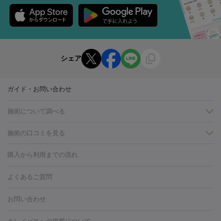
シェア
ガイド・お問い合わせ
施術について調べる
施術の口コミを見る
美白
白玉点滴・白玉注射
高濃度ビタミンC点滴
美容内服
フォトフェイシャルM22
フラクショナルレーザー
レーザートーニ
購入から利用までの流れ
ング
ケミカルピーリング
プラセンタ注射
イオン導入
しみ・そばかす・肝斑
よくあるご質問
HIFU（ハイフ）
白玉点滴・白玉注射
高濃度ビタミンC点滴
フォトフェイシャル
レーザートーニング
ピコレーザートーニン
糸リフト
ボトックス
ボツリヌストキシン
エレクトロポレー
グ
フォトシルクプラス
美容内服
お問い合わせ
ション
ダーマペン
ピコフラクショナルレーザー
ピコレーザー
トーニング
ハイドラフェイシャル
マッサージピール
脂肪溶解