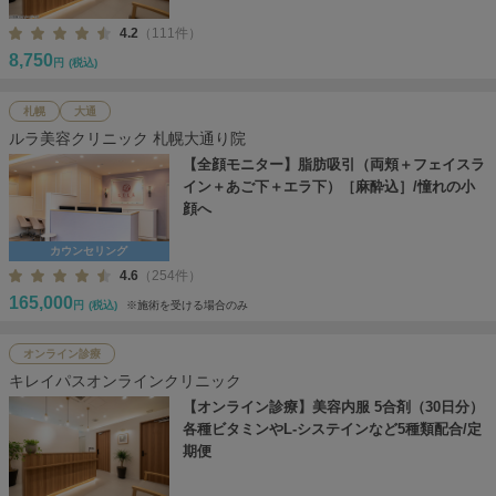
4.2
（111件）
8,750
円
(税込)
札幌
大通
ルラ美容クリニック 札幌大通り院
【全顔モニター】脂肪吸引（両頬＋フェイスラ
イン＋あご下＋エラ下）［麻酔込］/憧れの小
顔へ
カウンセリング
4.6
（254件）
165,000
円
(税込)
※施術を受ける場合のみ
オンライン診療
キレイパスオンラインクリニック
【オンライン診療】美容内服 5合剤（30日分）
各種ビタミンやL-システインなど5種類配合/定
期便