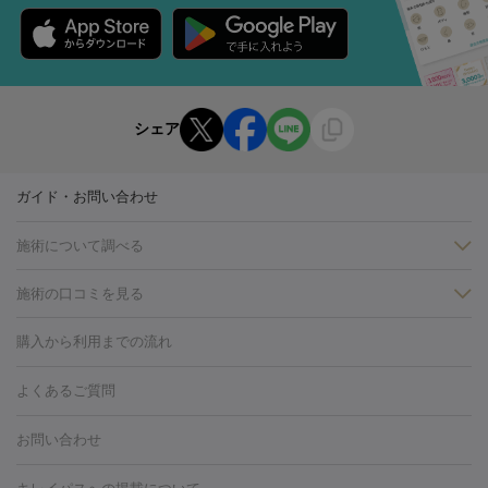
シェア
ガイド・お問い合わせ
施術について調べる
施術の口コミを見る
美白
白玉点滴・白玉注射
高濃度ビタミンC点滴
美容内服
フォトフェイシャルM22
フラクショナルレーザー
レーザートーニ
購入から利用までの流れ
ング
ケミカルピーリング
プラセンタ注射
イオン導入
しみ・そばかす・肝斑
よくあるご質問
HIFU（ハイフ）
白玉点滴・白玉注射
高濃度ビタミンC点滴
フォトフェイシャル
レーザートーニング
ピコレーザートーニン
糸リフト
ボトックス
ボツリヌストキシン
エレクトロポレー
グ
フォトシルクプラス
美容内服
お問い合わせ
ション
ダーマペン
ピコフラクショナルレーザー
ピコレーザー
トーニング
ハイドラフェイシャル
マッサージピール
脂肪溶解