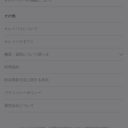
キレイパスへの掲載について
しわ・たるみ
注射
美容点滴・美容注射
フォトRF
PRP皮膚再生療法
脂肪
ヒアルロン酸注射
ボトックス注射
ボツリヌストキシン注射
水
冷却
医療脱毛（顔）
医療脱毛（全身）
医療脱毛（あし）
その他
光注射
PRP皮膚再生療法
RF治療（テノール）
スネコス注射
医療脱毛（VIO）
水光注射（ハリ・美肌）
レーザー治療（ハ
美容内服
キレイパスについて
リ・美肌）
光治療（フォトフェイシャルなど）
アートメイク
毛穴・ニキビ跡
BNLS
二重埋没
医療脱毛（背中）
医療脱毛（うで）
医療
キレイパスギフト
フラクショナルレーザー
ピコフラクショナルレーザー
ダーマペ
脱毛（脇）
にんにく注射
ピアス穴あけ
AGA
医療脱毛
ン
機器・薬剤について調べる
ハイドラフェイシャル
ベルベットスキン
ポテンツァ
美
（胸）
ほくろ・いぼ切除
レーザー治療（ほくろ・いぼ除去）
容内服
タトゥー除去
医療痩身
傷跡治療
医療脱毛（おなか）
疲
利用規約
薬剤
労回復点滴・疲労回復注射
くま治療
切開施術
デリケートゾー
リジェノックス
クレヴィエル
ファットインパクト
ヒアルロニ
ほくろ・いぼ
ンケア
ホワイトニング
わきが治療
カベリン
隆鼻術
医療
特定商取引法に関する表示
ダーゼ
サリチル酸マクロゴールピーリング
ボライト
幹細胞培
CO2レーザー
脱毛（お尻）
ショッピングリフト
ガミースマイル治療
レーザ
養上清液
プライバシーポリシー
ー治療（しみ・くすみ）
水光注射（しみ・くすみ）
RF治療
レ
小顔・フェイスライン
ーザー治療（毛穴・ニキビ跡）
涙袋ヒアルロン酸
顎ヒアルロン
機器
運営会社について
HIFU（ハイフ）
糸リフト
ショッピングリフト
酸
唇ヒアルロン酸注射
水光注射（毛穴・ニキビ跡）
鼻ヒアル
ルメッカ
プラズマシャワー
ウルトラセルQプラス
BBL光治
ロン酸注射
医療脱毛（うなじ）
ヒアルロン酸注射（豊胸）
レ
痩身・ダイエット
療
メディオスター
ジェネシス
ウルトラアクセント
ウルト
ーザー治療（黒ずみ）
医療脱毛（指）
ダイエット点滴・ ダイエ
脂肪溶解注射
BNLS・BNLS neo
カベリン
輪郭注射（MLM）
「キレイパス byGMO」を運営するGMOビューティー株式会社はGMOイ