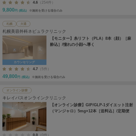
4.6
（254件）
9,800
円
(税込)
※施術を受ける場合のみ
札幌
大通
札幌美容外科ネビュラクリニック
【モニター】糸リフト（PLA）8本（顔）［麻
酔込］/憧れの小顔へ導く
カウンセリング
4.7
（5件）
49,800
円
(税込)
※施術を受ける場合のみ
オンライン診療
キレイパスオンラインクリニック
【オンライン診療】GIP/GLP-1ダイエット注射
（マンジャロ）5mg×12本［送料込］/定期便
0.0
（0件）