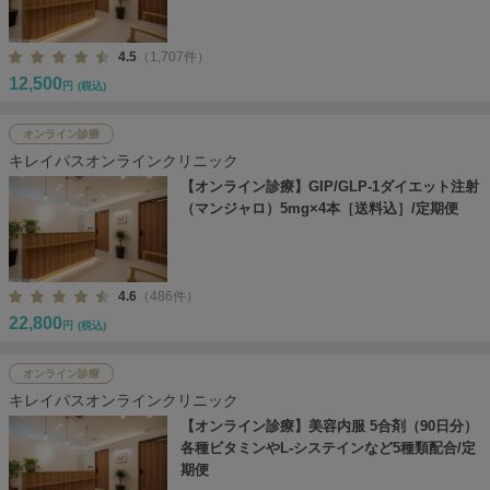
4.5
（1,707件）
12,500
円
(税込)
オンライン診療
キレイパスオンラインクリニック
【オンライン診療】GIP/GLP-1ダイエット注射
（マンジャロ）5mg×4本［送料込］/定期便
4.6
（486件）
22,800
円
(税込)
オンライン診療
キレイパスオンラインクリニック
【オンライン診療】美容内服 5合剤（90日分）
各種ビタミンやL-システインなど5種類配合/定
期便