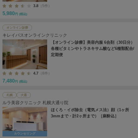
3.8
（5件）
5,980
円
(税込)
オンライン診療
キレイパスオンラインクリニック
【オンライン診療】美容内服 6合剤（30日分）
各種ビタミンやトラネキサム酸など6種類配合/
定期便
4.7
（8件）
7,480
円
(税込)
札幌
大通
ルラ美容クリニック 札幌大通り院
ほくろ・イボ除去（電気メス法）顔（1ヶ所
3mmまで・計2ヶ所まで）［麻酔込］
カウンセリング