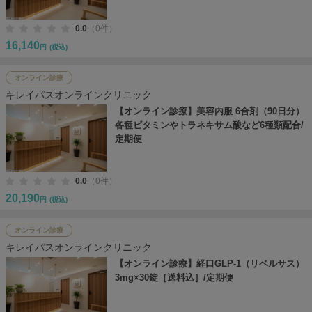
0.0
（0件）
16,140
円
(税込)
オンライン診療
キレイパスオンラインクリニック
【オンライン診療】美容内服 6合剤（90日分）
各種ビタミンやトラネキサム酸など6種類配合/
定期便
0.0
（0件）
20,190
円
(税込)
オンライン診療
キレイパスオンラインクリニック
【オンライン診療】経口GLP-1（リベルサス）
3mg×30錠［送料込］/定期便