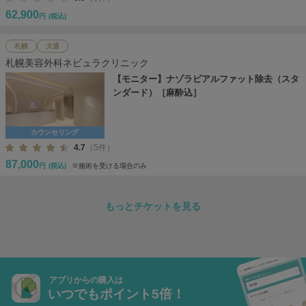
62,900
円
(税込)
札幌
大通
札幌美容外科ネビュラクリニック
【モニター】ナゾラビアルファット除去（スタ
ンダード）［麻酔込］
カウンセリング
4.7
（5件）
87,000
円
(税込)
※施術を受ける場合のみ
もっとチケットを見る
アプリからの購入は
いつでもポイント5倍！