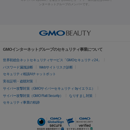
ラフォーマー（ウルトラフォーマーⅢ）
サーマクール
イントラ
ンターネットグループのメンバーです。
ット注射
レーザーピーリング
レーザー治療（しみスポット照
脂肪冷却
セル
イントラジェン
QスイッチYAGレーザー
Qスイッチルビ
射）
ベルベットスキン
レーザー治療（赤み改善）
マイクロボ
ーレーザー
ヴァンキッシュ
ミラドライ
フォトRF
美肌
トックス（ボトックスリフト）
クリーニング
GLP-1
セラミッ
美容点滴
美容注射
ケミカルピーリング
マッサージピール
その他
ク治療
医療脱毛（ヒゲ）
ポテンツァ
トラネキサム酸
ジェ
イオン導入
エレクトロポレーション
レーザーピーリング
美
リードファインリフト
肩こり注射
ドラッグデリバリー（ポテン
ントルマックスプロ
イボ取り
シミ取り
シミ取り（皮膚科）
容内服
ツァ）
ハイドラジェントル
ルメッカ
ジェネシス
リジュラン
ラ
GMOインターネットグループのセキュリティ事業について
イムライト
Vビーム
シルファーム
スネコス
インモード
疲労回復・健康
世界初総合ネットセキュリティサービス「GMOセキュリティ24」
オリジオ
ミラノリピール
サーマジェン
リバースピール
パスワード漏洩診断
Webサイトリスク診断
プラセンタ注射
にんにく注射
オンダリフト
ジュベルック
ルビーフラクショナル
セキュリティ相談AIチャットボット
実在証明・盗聴対策
医療脱毛
サイバー攻撃対策（GMOサイバーセキュリティ byイエラエ）
医療脱毛（VIO）
医療脱毛
サイバー攻撃対策（GMO Flatt Security）
なりすまし対策
セキュリティ事業の軌跡
その他
二重埋没
アートメイク
ガミースマイル治療
オフィスホワイト
ニング
ピアス穴あけ