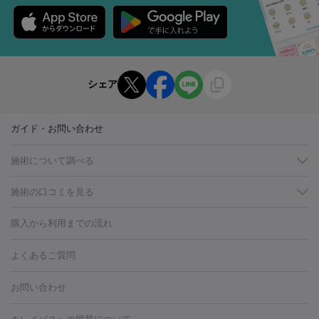
シェア
ガイド・お問い合わせ
施術について調べる
施術の口コミを見る
美白
白玉点滴・白玉注射
高濃度ビタミンC点滴
美容内服
フォトフェイシャルM22
フラクショナルレーザー
レーザートーニ
購入から利用までの流れ
ング
ケミカルピーリング
プラセンタ注射
イオン導入
しみ・そばかす・肝斑
よくあるご質問
HIFU（ハイフ）
白玉点滴・白玉注射
高濃度ビタミンC点滴
フォトフェイシャル
レーザートーニング
ピコレーザートーニン
糸リフト
ボトックス
ボツリヌストキシン
エレクトロポレー
グ
フォトシルクプラス
美容内服
お問い合わせ
ション
ダーマペン
ピコフラクショナルレーザー
ピコレーザー
トーニング
ハイドラフェイシャル
マッサージピール
脂肪溶解