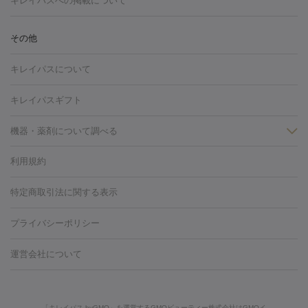
キレイパスへの掲載について
しわ・たるみ
注射
美容点滴・美容注射
フォトRF
PRP皮膚再生療法
脂肪
ヒアルロン酸注射
ボトックス注射
ボツリヌストキシン注射
水
冷却
医療脱毛（顔）
医療脱毛（全身）
医療脱毛（あし）
その他
光注射
PRP皮膚再生療法
RF治療（テノール）
スネコス注射
医療脱毛（VIO）
水光注射（ハリ・美肌）
レーザー治療（ハ
美容内服
キレイパスについて
リ・美肌）
光治療（フォトフェイシャルなど）
アートメイク
毛穴・ニキビ跡
BNLS
二重埋没
医療脱毛（背中）
医療脱毛（うで）
医療
キレイパスギフト
フラクショナルレーザー
ピコフラクショナルレーザー
ダーマペ
脱毛（脇）
にんにく注射
ピアス穴あけ
AGA
医療脱毛
ン
機器・薬剤について調べる
ハイドラフェイシャル
ベルベットスキン
ポテンツァ
美
（胸）
ほくろ・いぼ切除
レーザー治療（ほくろ・いぼ除去）
容内服
タトゥー除去
医療痩身
傷跡治療
医療脱毛（おなか）
疲
利用規約
薬剤
労回復点滴・疲労回復注射
くま治療
切開施術
デリケートゾー
リジェノックス
クレヴィエル
ファットインパクト
ヒアルロニ
ほくろ・いぼ
ンケア
ホワイトニング
わきが治療
カベリン
隆鼻術
医療
特定商取引法に関する表示
ダーゼ
サリチル酸マクロゴールピーリング
ボライト
幹細胞培
CO2レーザー
脱毛（お尻）
ショッピングリフト
ガミースマイル治療
レーザ
養上清液
プライバシーポリシー
ー治療（しみ・くすみ）
水光注射（しみ・くすみ）
RF治療
レ
小顔・フェイスライン
ーザー治療（毛穴・ニキビ跡）
涙袋ヒアルロン酸
顎ヒアルロン
機器
運営会社について
HIFU（ハイフ）
糸リフト
ショッピングリフト
酸
唇ヒアルロン酸注射
水光注射（毛穴・ニキビ跡）
鼻ヒアル
ルメッカ
プラズマシャワー
ウルトラセルQプラス
BBL光治
ロン酸注射
医療脱毛（うなじ）
ヒアルロン酸注射（豊胸）
レ
痩身・ダイエット
療
メディオスター
ジェネシス
ウルトラアクセント
ウルト
ーザー治療（黒ずみ）
医療脱毛（指）
ダイエット点滴・ ダイエ
脂肪溶解注射
BNLS・BNLS neo
カベリン
輪郭注射（MLM）
「キレイパス byGMO」を運営するGMOビューティー株式会社はGMOイ