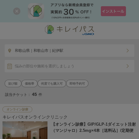
和歌山県｜和歌山市｜紀伊駅
悩みの部位や施術を選択しましょう
価格帯
何度でも購入可
即時予約可
45
該当チケット：
件
オンライン診療
キレイパスオンラインクリニック
【オンライン診療】GIP/GLP-1ダイエット注射
（マンジャロ）2.5mg×4本［送料込］/定期便