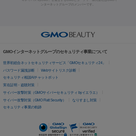
ラフォーマー（ウルトラフォーマーⅢ）
サーマクール
イントラ
ンターネットグループのメンバーです。
ット注射
レーザーピーリング
レーザー治療（しみスポット照
脂肪冷却
セル
イントラジェン
QスイッチYAGレーザー
Qスイッチルビ
射）
ベルベットスキン
レーザー治療（赤み改善）
マイクロボ
ーレーザー
ヴァンキッシュ
ミラドライ
フォトRF
美肌
トックス（ボトックスリフト）
クリーニング
GLP-1
セラミッ
美容点滴
美容注射
ケミカルピーリング
マッサージピール
その他
ク治療
医療脱毛（ヒゲ）
ポテンツァ
トラネキサム酸
ジェ
イオン導入
エレクトロポレーション
レーザーピーリング
美
リードファインリフト
肩こり注射
ドラッグデリバリー（ポテン
ントルマックスプロ
イボ取り
シミ取り
シミ取り（皮膚科）
容内服
ツァ）
ハイドラジェントル
ルメッカ
ジェネシス
リジュラン
ラ
GMOインターネットグループのセキュリティ事業について
イムライト
Vビーム
シルファーム
スネコス
インモード
疲労回復・健康
世界初総合ネットセキュリティサービス「GMOセキュリティ24」
オリジオ
ミラノリピール
サーマジェン
リバースピール
パスワード漏洩診断
Webサイトリスク診断
プラセンタ注射
にんにく注射
オンダリフト
ジュベルック
ルビーフラクショナル
セキュリティ相談AIチャットボット
実在証明・盗聴対策
医療脱毛
サイバー攻撃対策（GMOサイバーセキュリティ byイエラエ）
医療脱毛（VIO）
医療脱毛
サイバー攻撃対策（GMO Flatt Security）
なりすまし対策
セキュリティ事業の軌跡
その他
二重埋没
アートメイク
ガミースマイル治療
オフィスホワイト
ニング
ピアス穴あけ