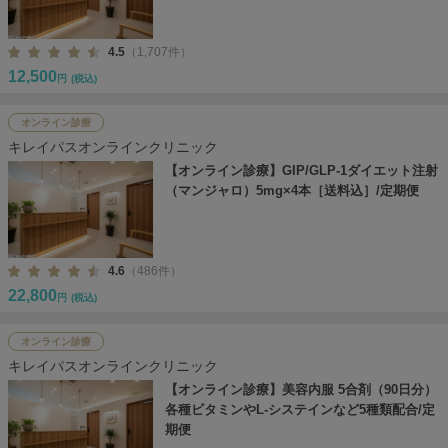
4.5
（1,707件）
12,500
円
(税込)
オンライン診療
キレイパスオンラインクリニック
【オンライン診療】GIP/GLP-1ダイエット注射
（マンジャロ）5mg×4本［送料込］/定期便
4.6
（486件）
22,800
円
(税込)
オンライン診療
キレイパスオンラインクリニック
【オンライン診療】美容内服 5合剤（90日分）
各種ビタミンやL-システインなど5種類配合/定
期便