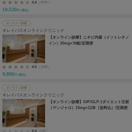
4.4
（89件）
16,530
円
(税込)
オンライン診療
キレイパスオンラインクリニック
【オンライン診療】ニキビ内服（イソトレチノ
イン）20mg×30錠/定期便
4.5
（19件）
9,800
円
(税込)
オンライン診療
キレイパスオンラインクリニック
【オンライン診療】GIP/GLP-1ダイエット注射
（マンジャロ）15mg×12本［送料込］/定期便
0.0
（0件）