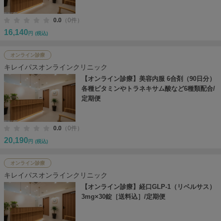
0.0
（0件）
16,140
円
(税込)
オンライン診療
キレイパスオンラインクリニック
【オンライン診療】美容内服 6合剤（90日分）
各種ビタミンやトラネキサム酸など6種類配合/
定期便
0.0
（0件）
20,190
円
(税込)
オンライン診療
キレイパスオンラインクリニック
【オンライン診療】経口GLP-1（リベルサス）
3mg×30錠［送料込］/定期便