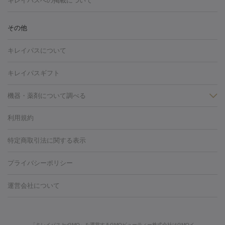
キレイパスへの掲載について
しわ・たるみ
注射
美容点滴・美容注射
フォトRF
PRP皮膚再生療法
脂肪
ヒアルロン酸注射
ボトックス注射
ボツリヌストキシン注射
水
冷却
医療脱毛（顔）
医療脱毛（全身）
医療脱毛（あし）
その他
光注射
PRP皮膚再生療法
RF治療（テノール）
スネコス注射
医療脱毛（VIO）
水光注射（ハリ・美肌）
レーザー治療（ハ
美容内服
キレイパスについて
リ・美肌）
光治療（フォトフェイシャルなど）
アートメイク
毛穴・ニキビ跡
BNLS
二重埋没
医療脱毛（背中）
医療脱毛（うで）
医療
キレイパスギフト
フラクショナルレーザー
ピコフラクショナルレーザー
ダーマペ
脱毛（脇）
にんにく注射
ピアス穴あけ
AGA
医療脱毛
ン
機器・薬剤について調べる
ハイドラフェイシャル
ベルベットスキン
ポテンツァ
美
（胸）
ほくろ・いぼ切除
レーザー治療（ほくろ・いぼ除去）
容内服
タトゥー除去
医療痩身
傷跡治療
医療脱毛（おなか）
疲
利用規約
薬剤
労回復点滴・疲労回復注射
くま治療
切開施術
デリケートゾー
リジェノックス
クレヴィエル
ファットインパクト
ヒアルロニ
ほくろ・いぼ
ンケア
ホワイトニング
わきが治療
カベリン
隆鼻術
医療
特定商取引法に関する表示
ダーゼ
サリチル酸マクロゴールピーリング
ボライト
幹細胞培
CO2レーザー
脱毛（お尻）
ショッピングリフト
ガミースマイル治療
レーザ
養上清液
プライバシーポリシー
ー治療（しみ・くすみ）
水光注射（しみ・くすみ）
RF治療
レ
小顔・フェイスライン
ーザー治療（毛穴・ニキビ跡）
涙袋ヒアルロン酸
顎ヒアルロン
機器
運営会社について
HIFU（ハイフ）
糸リフト
ショッピングリフト
酸
唇ヒアルロン酸注射
水光注射（毛穴・ニキビ跡）
鼻ヒアル
ルメッカ
プラズマシャワー
ウルトラセルQプラス
BBL光治
ロン酸注射
医療脱毛（うなじ）
ヒアルロン酸注射（豊胸）
レ
痩身・ダイエット
療
メディオスター
ジェネシス
ウルトラアクセント
ウルト
ーザー治療（黒ずみ）
医療脱毛（指）
ダイエット点滴・ ダイエ
脂肪溶解注射
BNLS・BNLS neo
カベリン
輪郭注射（MLM）
「キレイパス byGMO」を運営するGMOビューティー株式会社はGMOイ