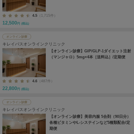
4.5
（1,715件）
12,500
円
(税込)
オンライン診療
キレイパスオンラインクリニック
【オンライン診療】GIP/GLP-1ダイエット注射
（マンジャロ）5mg×4本［送料込］/定期便
4.6
（487件）
22,800
円
(税込)
オンライン診療
キレイパスオンラインクリニック
【オンライン診療】美容内服 5合剤（90日分）
各種ビタミンやL-システインなど5種類配合/定
期便