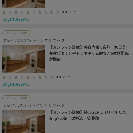
0.0
（0件）
16,140
円
(税込)
オンライン診療
キレイパスオンラインクリニック
【オンライン診療】美容内服 6合剤（90日分）
各種ビタミンやトラネキサム酸など6種類配合/
定期便
0.0
（0件）
20,190
円
(税込)
オンライン診療
キレイパスオンラインクリニック
【オンライン診療】経口GLP-1（リベルサス）
3mg×30錠［送料込］/定期便