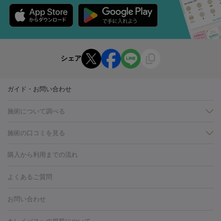
シェア
ガイド・お問い合わせ
施術について調べる
施術の口コミを見る
美白
白玉点滴・白玉注射
高濃度ビタミンC点滴
美容内服
フォトフェイシャルM22
フラクショナルレーザー
レーザートーニ
購入から利用までの流れ
ング
ケミカルピーリング
プラセンタ注射
イオン導入
しみ・そばかす・肝斑
よくあるご質問
HIFU（ハイフ）
白玉点滴・白玉注射
高濃度ビタミンC点滴
フォトフェイシャル
レーザートーニング
ピコレーザートーニン
糸リフト
ボトックス
ボツリヌストキシン
エレクトロポレー
グ
フォトシルクプラス
美容内服
お問い合わせ
ション
ダーマペン
ピコフラクショナルレーザー
ピコレーザー
トーニング
ハイドラフェイシャル
マッサージピール
脂肪溶解