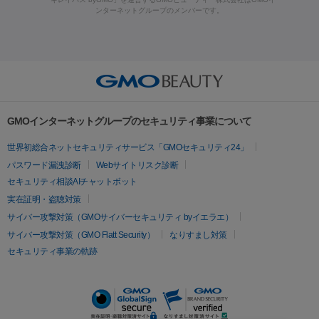
ラフォーマー（ウルトラフォーマーⅢ）
サーマクール
イントラ
ンターネットグループのメンバーです。
ット注射
レーザーピーリング
レーザー治療（しみスポット照
脂肪冷却
セル
イントラジェン
QスイッチYAGレーザー
Qスイッチルビ
射）
ベルベットスキン
レーザー治療（赤み改善）
マイクロボ
ーレーザー
ヴァンキッシュ
ミラドライ
フォトRF
美肌
トックス（ボトックスリフト）
クリーニング
GLP-1
セラミッ
美容点滴
美容注射
ケミカルピーリング
マッサージピール
その他
ク治療
医療脱毛（ヒゲ）
ポテンツァ
トラネキサム酸
ジェ
イオン導入
エレクトロポレーション
レーザーピーリング
美
リードファインリフト
肩こり注射
ドラッグデリバリー（ポテン
ントルマックスプロ
イボ取り
シミ取り
シミ取り（皮膚科）
容内服
ツァ）
ハイドラジェントル
ルメッカ
ジェネシス
リジュラン
ラ
GMOインターネットグループのセキュリティ事業について
イムライト
Vビーム
シルファーム
スネコス
インモード
疲労回復・健康
世界初総合ネットセキュリティサービス「GMOセキュリティ24」
オリジオ
ミラノリピール
サーマジェン
リバースピール
パスワード漏洩診断
Webサイトリスク診断
プラセンタ注射
にんにく注射
オンダリフト
ジュベルック
ルビーフラクショナル
セキュリティ相談AIチャットボット
実在証明・盗聴対策
医療脱毛
サイバー攻撃対策（GMOサイバーセキュリティ byイエラエ）
医療脱毛（VIO）
医療脱毛
サイバー攻撃対策（GMO Flatt Security）
なりすまし対策
セキュリティ事業の軌跡
その他
二重埋没
アートメイク
ガミースマイル治療
オフィスホワイト
ニング
ピアス穴あけ