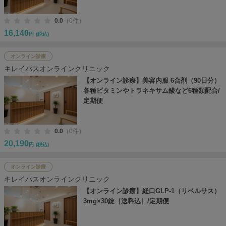
0.0
（0件）
16,140
円
(税込)
オンライン診療
キレイパスオンラインクリニック
【オンライン診療】美容内服 6合剤（90日分）
各種ビタミンやトラネキサム酸など6種類配合/
定期便
0.0
（0件）
20,190
円
(税込)
オンライン診療
キレイパスオンラインクリニック
【オンライン診療】経口GLP-1（リベルサス）
3mg×30錠［送料込］/定期便