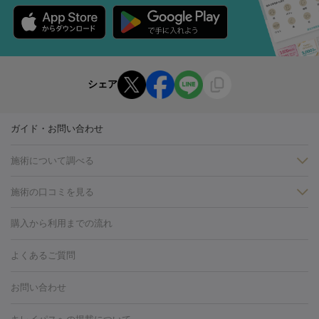
シェア
ガイド・お問い合わせ
施術について調べる
施術の口コミを見る
美白
白玉点滴・白玉注射
高濃度ビタミンC点滴
美容内服
フォトフェイシャルM22
フラクショナルレーザー
レーザートーニ
購入から利用までの流れ
ング
ケミカルピーリング
プラセンタ注射
イオン導入
しみ・そばかす・肝斑
よくあるご質問
HIFU（ハイフ）
白玉点滴・白玉注射
高濃度ビタミンC点滴
フォトフェイシャル
レーザートーニング
ピコレーザートーニン
糸リフト
ボトックス
ボツリヌストキシン
エレクトロポレー
グ
フォトシルクプラス
美容内服
お問い合わせ
ション
ダーマペン
ピコフラクショナルレーザー
ピコレーザー
トーニング
ハイドラフェイシャル
マッサージピール
脂肪溶解