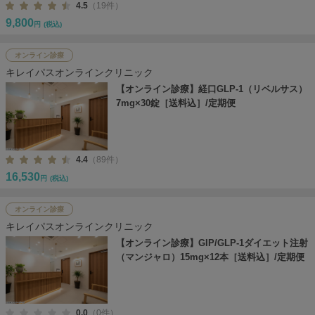
4.5
（19件）
9,800
円
(税込)
オンライン診療
キレイパスオンラインクリニック
【オンライン診療】経口GLP-1（リベルサス）
7mg×30錠［送料込］/定期便
4.4
（89件）
16,530
円
(税込)
オンライン診療
キレイパスオンラインクリニック
【オンライン診療】GIP/GLP-1ダイエット注射
（マンジャロ）15mg×12本［送料込］/定期便
0.0
（0件）