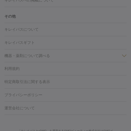
キレイパスへの掲載について
しわ・たるみ
注射
美容点滴・美容注射
フォトRF
PRP皮膚再生療法
脂肪
ヒアルロン酸注射
ボトックス注射
ボツリヌストキシン注射
水
冷却
医療脱毛（顔）
医療脱毛（全身）
医療脱毛（あし）
その他
光注射
PRP皮膚再生療法
RF治療（テノール）
スネコス注射
医療脱毛（VIO）
水光注射（ハリ・美肌）
レーザー治療（ハ
美容内服
キレイパスについて
リ・美肌）
光治療（フォトフェイシャルなど）
アートメイク
毛穴・ニキビ跡
BNLS
二重埋没
医療脱毛（背中）
医療脱毛（うで）
医療
キレイパスギフト
フラクショナルレーザー
ピコフラクショナルレーザー
ダーマペ
脱毛（脇）
にんにく注射
ピアス穴あけ
AGA
医療脱毛
ン
機器・薬剤について調べる
ハイドラフェイシャル
ベルベットスキン
ポテンツァ
美
（胸）
ほくろ・いぼ切除
レーザー治療（ほくろ・いぼ除去）
容内服
タトゥー除去
医療痩身
傷跡治療
医療脱毛（おなか）
疲
利用規約
薬剤
労回復点滴・疲労回復注射
くま治療
切開施術
デリケートゾー
リジェノックス
クレヴィエル
ファットインパクト
ヒアルロニ
ほくろ・いぼ
ンケア
ホワイトニング
わきが治療
カベリン
隆鼻術
医療
特定商取引法に関する表示
ダーゼ
サリチル酸マクロゴールピーリング
ボライト
幹細胞培
CO2レーザー
脱毛（お尻）
ショッピングリフト
ガミースマイル治療
レーザ
養上清液
プライバシーポリシー
ー治療（しみ・くすみ）
水光注射（しみ・くすみ）
RF治療
レ
小顔・フェイスライン
ーザー治療（毛穴・ニキビ跡）
涙袋ヒアルロン酸
顎ヒアルロン
機器
運営会社について
HIFU（ハイフ）
糸リフト
ショッピングリフト
酸
唇ヒアルロン酸注射
水光注射（毛穴・ニキビ跡）
鼻ヒアル
ルメッカ
プラズマシャワー
ウルトラセルQプラス
BBL光治
ロン酸注射
医療脱毛（うなじ）
ヒアルロン酸注射（豊胸）
レ
痩身・ダイエット
療
メディオスター
ジェネシス
ウルトラアクセント
ウルト
ーザー治療（黒ずみ）
医療脱毛（指）
ダイエット点滴・ ダイエ
脂肪溶解注射
BNLS・BNLS neo
カベリン
輪郭注射（MLM）
「キレイパス byGMO」を運営するGMOビューティー株式会社はGMOイ