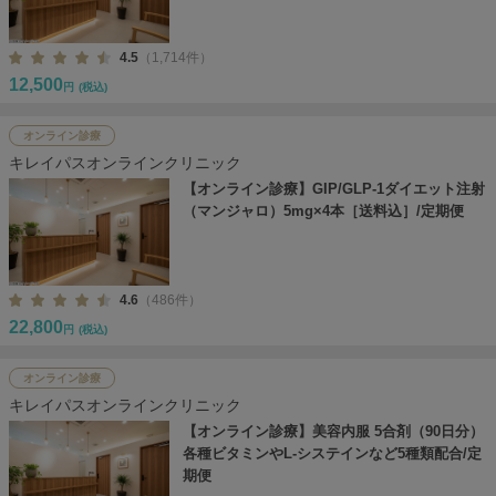
4.5
（1,714件）
12,500
円
(税込)
オンライン診療
キレイパスオンラインクリニック
【オンライン診療】GIP/GLP-1ダイエット注射
（マンジャロ）5mg×4本［送料込］/定期便
4.6
（486件）
22,800
円
(税込)
オンライン診療
キレイパスオンラインクリニック
【オンライン診療】美容内服 5合剤（90日分）
各種ビタミンやL-システインなど5種類配合/定
期便