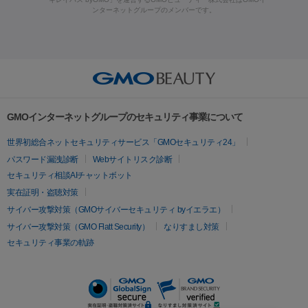
ラフォーマー（ウルトラフォーマーⅢ）
サーマクール
イントラ
ンターネットグループのメンバーです。
ット注射
レーザーピーリング
レーザー治療（しみスポット照
脂肪冷却
セル
イントラジェン
QスイッチYAGレーザー
Qスイッチルビ
射）
ベルベットスキン
レーザー治療（赤み改善）
マイクロボ
ーレーザー
ヴァンキッシュ
ミラドライ
フォトRF
美肌
トックス（ボトックスリフト）
クリーニング
GLP-1
セラミッ
美容点滴
美容注射
ケミカルピーリング
マッサージピール
その他
ク治療
医療脱毛（ヒゲ）
ポテンツァ
トラネキサム酸
ジェ
イオン導入
エレクトロポレーション
レーザーピーリング
美
リードファインリフト
肩こり注射
ドラッグデリバリー（ポテン
ントルマックスプロ
イボ取り
シミ取り
シミ取り（皮膚科）
容内服
ツァ）
ハイドラジェントル
ルメッカ
ジェネシス
リジュラン
ラ
GMOインターネットグループのセキュリティ事業について
イムライト
Vビーム
シルファーム
スネコス
インモード
疲労回復・健康
世界初総合ネットセキュリティサービス「GMOセキュリティ24」
オリジオ
ミラノリピール
サーマジェン
リバースピール
パスワード漏洩診断
Webサイトリスク診断
プラセンタ注射
にんにく注射
オンダリフト
ジュベルック
ルビーフラクショナル
セキュリティ相談AIチャットボット
実在証明・盗聴対策
医療脱毛
サイバー攻撃対策（GMOサイバーセキュリティ byイエラエ）
医療脱毛（VIO）
医療脱毛
サイバー攻撃対策（GMO Flatt Security）
なりすまし対策
セキュリティ事業の軌跡
その他
二重埋没
アートメイク
ガミースマイル治療
オフィスホワイト
ニング
ピアス穴あけ