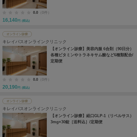
0.0
（0件）
16,140
円
(税込)
オンライン診療
キレイパスオンラインクリニック
【オンライン診療】美容内服 6合剤（90日分）
各種ビタミンやトラネキサム酸など6種類配合/
定期便
0.0
（0件）
20,190
円
(税込)
オンライン診療
キレイパスオンラインクリニック
【オンライン診療】経口GLP-1（リベルサス）
3mg×30錠［送料込］/定期便