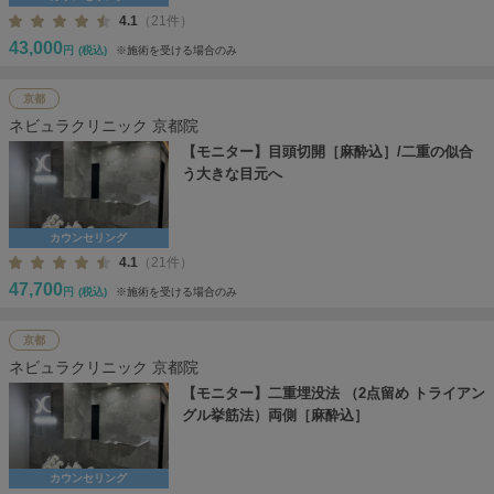
4.1
（21件）
43,000
円
(税込)
※施術を受ける場合のみ
京都
ネビュラクリニック 京都院
【モニター】目頭切開［麻酔込］/二重の似合
う大きな目元へ
カウンセリング
4.1
（21件）
47,700
円
(税込)
※施術を受ける場合のみ
京都
ネビュラクリニック 京都院
【モニター】二重埋没法 （2点留め トライアン
グル挙筋法）両側［麻酔込］
カウンセリング