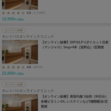
4.5
（1,716件）
12,500
円
(税込)
オンライン診療
キレイパスオンラインクリニック
【オンライン診療】GIP/GLP-1ダイエット注射
（マンジャロ）5mg×4本［送料込］/定期便
4.6
（487件）
22,800
円
(税込)
オンライン診療
キレイパスオンラインクリニック
【オンライン診療】美容内服 5合剤（90日分）
各種ビタミンやL-システインなど5種類配合/定
期便