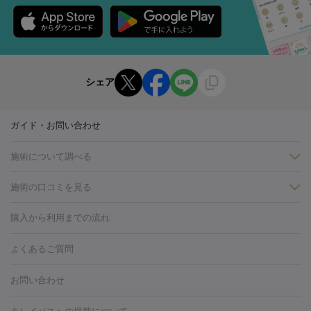
シェア
ガイド・お問い合わせ
施術について調べる
施術の口コミを見る
美白
白玉点滴・白玉注射
高濃度ビタミンC点滴
美容内服
フォトフェイシャルM22
フラクショナルレーザー
レーザートーニ
購入から利用までの流れ
ング
ケミカルピーリング
プラセンタ注射
イオン導入
しみ・そばかす・肝斑
よくあるご質問
HIFU（ハイフ）
白玉点滴・白玉注射
高濃度ビタミンC点滴
フォトフェイシャル
レーザートーニング
ピコレーザートーニン
糸リフト
ボトックス
ボツリヌストキシン
エレクトロポレー
グ
フォトシルクプラス
美容内服
お問い合わせ
ション
ダーマペン
ピコフラクショナルレーザー
ピコレーザー
トーニング
ハイドラフェイシャル
マッサージピール
脂肪溶解