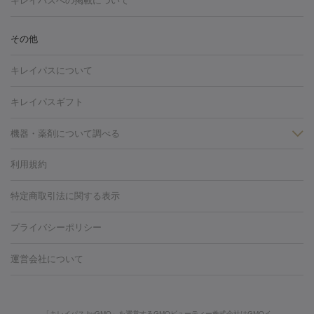
キレイパスへの掲載について
しわ・たるみ
注射
美容点滴・美容注射
フォトRF
PRP皮膚再生療法
脂肪
ヒアルロン酸注射
ボトックス注射
ボツリヌストキシン注射
水
冷却
医療脱毛（顔）
医療脱毛（全身）
医療脱毛（あし）
その他
光注射
PRP皮膚再生療法
RF治療（テノール）
スネコス注射
医療脱毛（VIO）
水光注射（ハリ・美肌）
レーザー治療（ハ
美容内服
キレイパスについて
リ・美肌）
光治療（フォトフェイシャルなど）
アートメイク
毛穴・ニキビ跡
BNLS
二重埋没
医療脱毛（背中）
医療脱毛（うで）
医療
キレイパスギフト
フラクショナルレーザー
ピコフラクショナルレーザー
ダーマペ
脱毛（脇）
にんにく注射
ピアス穴あけ
AGA
医療脱毛
ン
機器・薬剤について調べる
ハイドラフェイシャル
ベルベットスキン
ポテンツァ
美
（胸）
ほくろ・いぼ切除
レーザー治療（ほくろ・いぼ除去）
容内服
タトゥー除去
医療痩身
傷跡治療
医療脱毛（おなか）
疲
利用規約
薬剤
労回復点滴・疲労回復注射
くま治療
切開施術
デリケートゾー
リジェノックス
クレヴィエル
ファットインパクト
ヒアルロニ
ほくろ・いぼ
ンケア
ホワイトニング
わきが治療
カベリン
隆鼻術
医療
特定商取引法に関する表示
ダーゼ
サリチル酸マクロゴールピーリング
ボライト
幹細胞培
CO2レーザー
脱毛（お尻）
ショッピングリフト
ガミースマイル治療
レーザ
養上清液
プライバシーポリシー
ー治療（しみ・くすみ）
水光注射（しみ・くすみ）
RF治療
レ
小顔・フェイスライン
ーザー治療（毛穴・ニキビ跡）
涙袋ヒアルロン酸
顎ヒアルロン
機器
運営会社について
HIFU（ハイフ）
糸リフト
ショッピングリフト
酸
唇ヒアルロン酸注射
水光注射（毛穴・ニキビ跡）
鼻ヒアル
ルメッカ
プラズマシャワー
ウルトラセルQプラス
BBL光治
ロン酸注射
医療脱毛（うなじ）
ヒアルロン酸注射（豊胸）
レ
痩身・ダイエット
療
メディオスター
ジェネシス
ウルトラアクセント
ウルト
ーザー治療（黒ずみ）
医療脱毛（指）
ダイエット点滴・ ダイエ
脂肪溶解注射
BNLS・BNLS neo
カベリン
輪郭注射（MLM）
「キレイパス byGMO」を運営するGMOビューティー株式会社はGMOイ