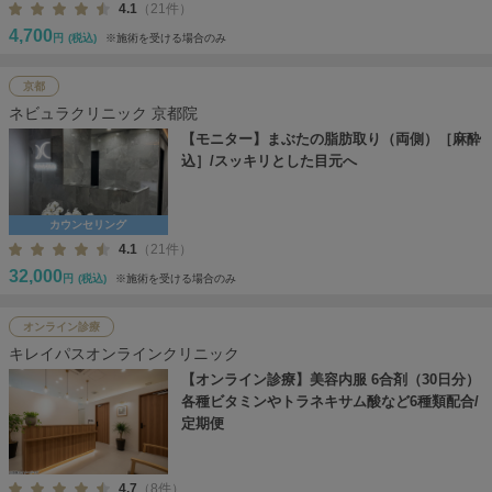
4.1
（21件）
4,700
円
(税込)
※施術を受ける場合のみ
京都
ネビュラクリニック 京都院
【モニター】まぶたの脂肪取り（両側）［麻酔
込］/スッキリとした目元へ
カウンセリング
4.1
（21件）
32,000
円
(税込)
※施術を受ける場合のみ
オンライン診療
キレイパスオンラインクリニック
【オンライン診療】美容内服 6合剤（30日分）
各種ビタミンやトラネキサム酸など6種類配合/
定期便
4.7
（8件）