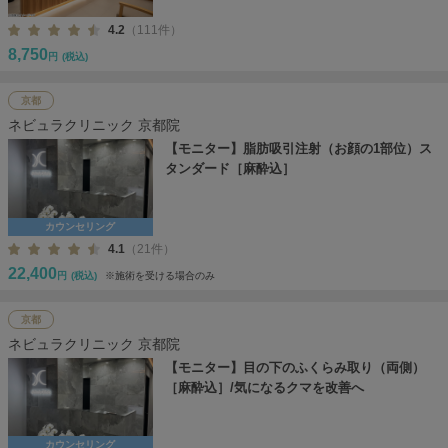
4.2
（111件）
8,750
円
(税込)
京都
ネビュラクリニック 京都院
【モニター】脂肪吸引注射（お顔の1部位）ス
タンダード［麻酔込］
カウンセリング
4.1
（21件）
22,400
円
(税込)
※施術を受ける場合のみ
京都
ネビュラクリニック 京都院
【モニター】目の下のふくらみ取り（両側）
［麻酔込］/気になるクマを改善へ
カウンセリング