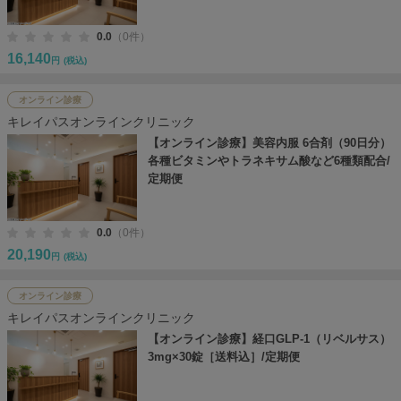
0.0
（0件）
16,140
円
(税込)
オンライン診療
キレイパスオンラインクリニック
【オンライン診療】美容内服 6合剤（90日分）
各種ビタミンやトラネキサム酸など6種類配合/
定期便
0.0
（0件）
20,190
円
(税込)
オンライン診療
キレイパスオンラインクリニック
【オンライン診療】経口GLP-1（リベルサス）
3mg×30錠［送料込］/定期便