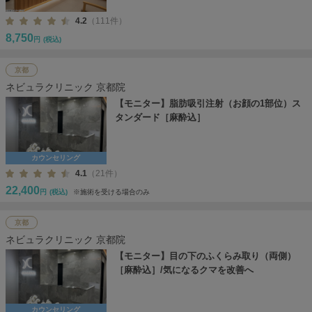
4.2
（111件）
8,750
円
(税込)
京都
ネビュラクリニック 京都院
【モニター】脂肪吸引注射（お顔の1部位）ス
タンダード［麻酔込］
カウンセリング
4.1
（21件）
22,400
円
(税込)
※施術を受ける場合のみ
京都
ネビュラクリニック 京都院
【モニター】目の下のふくらみ取り（両側）
［麻酔込］/気になるクマを改善へ
カウンセリング