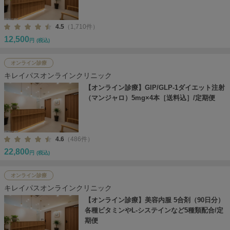
4.5
（1,710件）
12,500
円
(税込)
オンライン診療
キレイパスオンラインクリニック
【オンライン診療】GIP/GLP-1ダイエット注射
（マンジャロ）5mg×4本［送料込］/定期便
4.6
（486件）
22,800
円
(税込)
オンライン診療
キレイパスオンラインクリニック
【オンライン診療】美容内服 5合剤（90日分）
各種ビタミンやL-システインなど5種類配合/定
期便