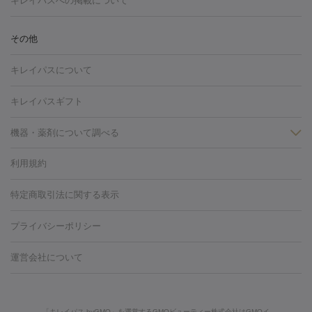
キレイパスへの掲載について
しわ・たるみ
注射
美容点滴・美容注射
フォトRF
PRP皮膚再生療法
脂肪
ヒアルロン酸注射
ボトックス注射
ボツリヌストキシン注射
水
冷却
医療脱毛（顔）
医療脱毛（全身）
医療脱毛（あし）
その他
光注射
PRP皮膚再生療法
RF治療（テノール）
スネコス注射
医療脱毛（VIO）
水光注射（ハリ・美肌）
レーザー治療（ハ
美容内服
キレイパスについて
リ・美肌）
光治療（フォトフェイシャルなど）
アートメイク
毛穴・ニキビ跡
BNLS
二重埋没
医療脱毛（背中）
医療脱毛（うで）
医療
キレイパスギフト
フラクショナルレーザー
ピコフラクショナルレーザー
ダーマペ
脱毛（脇）
にんにく注射
ピアス穴あけ
AGA
医療脱毛
ン
機器・薬剤について調べる
ハイドラフェイシャル
ベルベットスキン
ポテンツァ
美
（胸）
ほくろ・いぼ切除
レーザー治療（ほくろ・いぼ除去）
容内服
タトゥー除去
医療痩身
傷跡治療
医療脱毛（おなか）
疲
利用規約
薬剤
労回復点滴・疲労回復注射
くま治療
切開施術
デリケートゾー
リジェノックス
クレヴィエル
ファットインパクト
ヒアルロニ
ほくろ・いぼ
ンケア
ホワイトニング
わきが治療
カベリン
隆鼻術
医療
特定商取引法に関する表示
ダーゼ
サリチル酸マクロゴールピーリング
ボライト
幹細胞培
CO2レーザー
脱毛（お尻）
ショッピングリフト
ガミースマイル治療
レーザ
養上清液
プライバシーポリシー
ー治療（しみ・くすみ）
水光注射（しみ・くすみ）
RF治療
レ
小顔・フェイスライン
ーザー治療（毛穴・ニキビ跡）
涙袋ヒアルロン酸
顎ヒアルロン
機器
運営会社について
HIFU（ハイフ）
糸リフト
ショッピングリフト
酸
唇ヒアルロン酸注射
水光注射（毛穴・ニキビ跡）
鼻ヒアル
ルメッカ
プラズマシャワー
ウルトラセルQプラス
BBL光治
ロン酸注射
医療脱毛（うなじ）
ヒアルロン酸注射（豊胸）
レ
痩身・ダイエット
療
メディオスター
ジェネシス
ウルトラアクセント
ウルト
ーザー治療（黒ずみ）
医療脱毛（指）
ダイエット点滴・ ダイエ
脂肪溶解注射
BNLS・BNLS neo
カベリン
輪郭注射（MLM）
「キレイパス byGMO」を運営するGMOビューティー株式会社はGMOイ