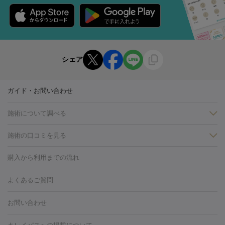
シェア
ガイド・お問い合わせ
施術について調べる
施術の口コミを見る
美白
白玉点滴・白玉注射
高濃度ビタミンC点滴
美容内服
フォトフェイシャルM22
フラクショナルレーザー
レーザートーニ
購入から利用までの流れ
ング
ケミカルピーリング
プラセンタ注射
イオン導入
しみ・そばかす・肝斑
よくあるご質問
HIFU（ハイフ）
白玉点滴・白玉注射
高濃度ビタミンC点滴
フォトフェイシャル
レーザートーニング
ピコレーザートーニン
糸リフト
ボトックス
ボツリヌストキシン
エレクトロポレー
グ
フォトシルクプラス
美容内服
お問い合わせ
ション
ダーマペン
ピコフラクショナルレーザー
ピコレーザー
トーニング
ハイドラフェイシャル
マッサージピール
脂肪溶解