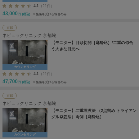
4.1
（21件）
43,000
円
(税込)
※施術を受ける場合のみ
京都
ネビュラクリニック 京都院
【モニター】目頭切開［麻酔込］/二重の似合
う大きな目元へ
カウンセリング
4.1
（21件）
47,700
円
(税込)
※施術を受ける場合のみ
京都
ネビュラクリニック 京都院
【モニター】二重埋没法 （2点留め トライアン
グル挙筋法）両側［麻酔込］
カウンセリング