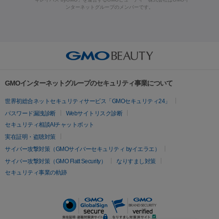
ラフォーマー（ウルトラフォーマーⅢ）
サーマクール
イントラ
ンターネットグループのメンバーです。
ット注射
レーザーピーリング
レーザー治療（しみスポット照
脂肪冷却
セル
イントラジェン
QスイッチYAGレーザー
Qスイッチルビ
射）
ベルベットスキン
レーザー治療（赤み改善）
マイクロボ
ーレーザー
ヴァンキッシュ
ミラドライ
フォトRF
美肌
トックス（ボトックスリフト）
クリーニング
GLP-1
セラミッ
美容点滴
美容注射
ケミカルピーリング
マッサージピール
その他
ク治療
医療脱毛（ヒゲ）
ポテンツァ
トラネキサム酸
ジェ
イオン導入
エレクトロポレーション
レーザーピーリング
美
リードファインリフト
肩こり注射
ドラッグデリバリー（ポテン
ントルマックスプロ
イボ取り
シミ取り
シミ取り（皮膚科）
容内服
ツァ）
ハイドラジェントル
ルメッカ
ジェネシス
リジュラン
ラ
GMOインターネットグループのセキュリティ事業について
イムライト
Vビーム
シルファーム
スネコス
インモード
疲労回復・健康
世界初総合ネットセキュリティサービス「GMOセキュリティ24」
オリジオ
ミラノリピール
サーマジェン
リバースピール
パスワード漏洩診断
Webサイトリスク診断
プラセンタ注射
にんにく注射
オンダリフト
ジュベルック
ルビーフラクショナル
セキュリティ相談AIチャットボット
実在証明・盗聴対策
医療脱毛
サイバー攻撃対策（GMOサイバーセキュリティ byイエラエ）
医療脱毛（VIO）
医療脱毛
サイバー攻撃対策（GMO Flatt Security）
なりすまし対策
セキュリティ事業の軌跡
その他
二重埋没
アートメイク
ガミースマイル治療
オフィスホワイト
ニング
ピアス穴あけ