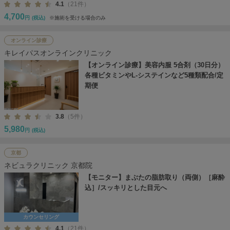
4.1
（21件）
4,700
円
(税込)
※施術を受ける場合のみ
オンライン診療
キレイパスオンラインクリニック
【オンライン診療】美容内服 5合剤（30日分）
各種ビタミンやL-システインなど5種類配合/定
期便
3.8
（5件）
5,980
円
(税込)
京都
ネビュラクリニック 京都院
【モニター】まぶたの脂肪取り（両側）［麻酔
込］/スッキリとした目元へ
カウンセリング
4.1
（21件）