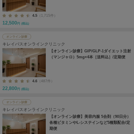
4.5
（1,715件）
12,500
円
(税込)
オンライン診療
キレイパスオンラインクリニック
【オンライン診療】GIP/GLP-1ダイエット注射
（マンジャロ）5mg×4本［送料込］/定期便
4.6
（487件）
22,800
円
(税込)
オンライン診療
キレイパスオンラインクリニック
【オンライン診療】美容内服 5合剤（90日分）
各種ビタミンやL-システインなど5種類配合/定
期便