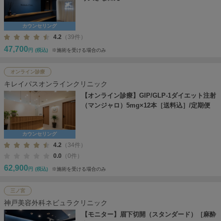
カウンセリング
4.2
（39件）
47,700
円
(税込)
※施術を受ける場合のみ
オンライン診療
キレイパスオンラインクリニック
【オンライン診療】GIP/GLP-1ダイエット注射
（マンジャロ）5mg×12本［送料込］/定期便
カウンセリング
4.2
（34件）
0.0
（0件）
62,900
円
(税込)
※施術を受ける場合のみ
三ノ宮
神戸美容外科ネビュラクリニック
【モニター】眉下切開（スタンダード）［麻酔