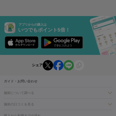
アプリからの購入は
いつでもポイント5倍！
シェア
ガイド・お問い合わせ
施術について調べる
施術の口コミを見る
美白
白玉点滴・白玉注射
高濃度ビタミンC点滴
美容内服
フォトフェイシャルM22
フラクショナルレーザー
レーザートーニ
購入から利用までの流れ