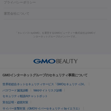
養上清液
プライバシーポリシー
ー治療（しみ・くすみ）
水光注射（しみ・くすみ）
RF治療
レ
小顔・フェイスライン
ーザー治療（毛穴・ニキビ跡）
涙袋ヒアルロン酸
顎ヒアルロン
機器
運営会社について
HIFU（ハイフ）
糸リフト
ショッピングリフト
酸
唇ヒアルロン酸注射
水光注射（毛穴・ニキビ跡）
鼻ヒアル
ルメッカ
プラズマシャワー
ウルトラセルQプラス
BBL光治
ロン酸注射
医療脱毛（うなじ）
ヒアルロン酸注射（豊胸）
レ
痩身・ダイエット
療
メディオスター
ジェネシス
ウルトラアクセント
ウルト
ーザー治療（黒ずみ）
医療脱毛（指）
ダイエット点滴・ ダイエ
脂肪溶解注射
BNLS・BNLS neo
カベリン
輪郭注射（MLM）
「キレイパス byGMO」を運営するGMOビューティー株式会社はGMOイ
ラフォーマー（ウルトラフォーマーⅢ）
サーマクール
イントラ
ンターネットグループのメンバーです。
ット注射
レーザーピーリング
レーザー治療（しみスポット照
脂肪冷却
セル
イントラジェン
QスイッチYAGレーザー
Qスイッチルビ
射）
ベルベットスキン
レーザー治療（赤み改善）
マイクロボ
ーレーザー
ヴァンキッシュ
ミラドライ
フォトRF
美肌
トックス（ボトックスリフト）
クリーニング
GLP-1
セラミッ
美容点滴
美容注射
ケミカルピーリング
マッサージピール
その他
ク治療
医療脱毛（ヒゲ）
ポテンツァ
トラネキサム酸
ジェ
イオン導入
エレクトロポレーション
レーザーピーリング
美
リードファインリフト
肩こり注射
ドラッグデリバリー（ポテン
ントルマックスプロ
イボ取り
シミ取り
シミ取り（皮膚科）
容内服
ツァ）
ハイドラジェントル
ルメッカ
ジェネシス
リジュラン
ラ
GMOインターネットグループのセキュリティ事業について
イムライト
Vビーム
シルファーム
スネコス
インモード
疲労回復・健康
世界初総合ネットセキュリティサービス「GMOセキュリティ24」
オリジオ
ミラノリピール
サーマジェン
リバースピール
パスワード漏洩診断
Webサイトリスク診断
プラセンタ注射
にんにく注射
オンダリフト
ジュベルック
ルビーフラクショナル
セキュリティ相談AIチャットボット
実在証明・盗聴対策
医療脱毛
サイバー攻撃対策（GMOサイバーセキュリティ byイエラエ）
医療脱毛（VIO）
医療脱毛