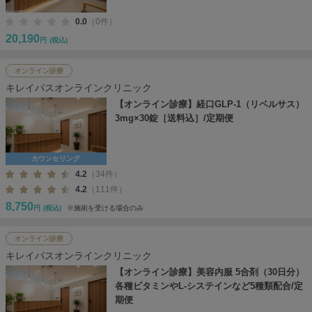
0.0
（0件）
20,190
円
(税込)
オンライン診療
キレイパスオンラインクリニック
【オンライン診療】経口GLP-1（リベルサス）
3mg×30錠［送料込］/定期便
カウンセリング
4.2
（34件）
4.2
（111件）
8,750
円
(税込)
※施術を受ける場合のみ
オンライン診療
キレイパスオンラインクリニック
【オンライン診療】美容内服 5合剤（30日分）
各種ビタミンやL-システインなど5種類配合/定
期便