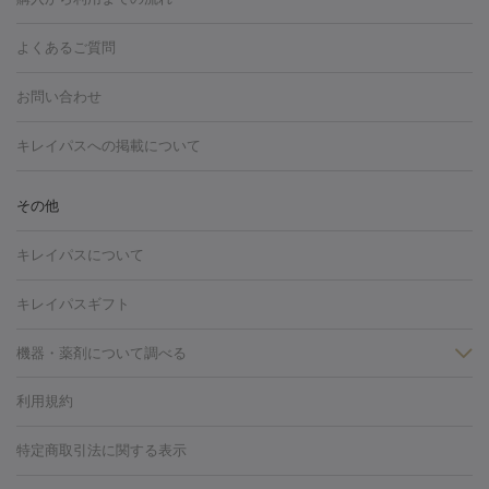
ング
ケミカルピーリング
プラセンタ注射
イオン導入
しみ・そばかす・肝斑
よくあるご質問
HIFU（ハイフ）
白玉点滴・白玉注射
高濃度ビタミンC点滴
フォトフェイシャル
レーザートーニング
ピコレーザートーニン
糸リフト
ボトックス
ボツリヌストキシン
エレクトロポレー
グ
フォトシルクプラス
美容内服
お問い合わせ
ション
ダーマペン
ピコフラクショナルレーザー
ピコレーザー
トーニング
ハイドラフェイシャル
マッサージピール
脂肪溶解
キレイパスへの掲載について
しわ・たるみ
注射
美容点滴・美容注射
フォトRF
PRP皮膚再生療法
脂肪
ヒアルロン酸注射
ボトックス注射
ボツリヌストキシン注射
水
冷却
医療脱毛（顔）
医療脱毛（全身）
医療脱毛（あし）
その他
光注射
PRP皮膚再生療法
RF治療（テノール）
スネコス注射
医療脱毛（VIO）
水光注射（ハリ・美肌）
レーザー治療（ハ
美容内服
キレイパスについて
リ・美肌）
光治療（フォトフェイシャルなど）
アートメイク
毛穴・ニキビ跡
BNLS
二重埋没
医療脱毛（背中）
医療脱毛（うで）
医療
キレイパスギフト
フラクショナルレーザー
ピコフラクショナルレーザー
ダーマペ
脱毛（脇）
にんにく注射
ピアス穴あけ
AGA
医療脱毛
ン
機器・薬剤について調べる
ハイドラフェイシャル
ベルベットスキン
ポテンツァ
美
（胸）
ほくろ・いぼ切除
レーザー治療（ほくろ・いぼ除去）
容内服
タトゥー除去
医療痩身
傷跡治療
医療脱毛（おなか）
疲
利用規約
薬剤
労回復点滴・疲労回復注射
くま治療
切開施術
デリケートゾー
リジェノックス
クレヴィエル
ファットインパクト
ヒアルロニ
ほくろ・いぼ
ンケア
ホワイトニング
わきが治療
カベリン
隆鼻術
医療
特定商取引法に関する表示
ダーゼ
サリチル酸マクロゴールピーリング
ボライト
幹細胞培
CO2レーザー
脱毛（お尻）
ショッピングリフト
ガミースマイル治療
レーザ