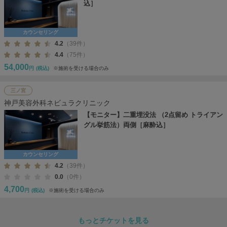
込］
カウンセリング
4.2
（39件）
4.4
（75件）
54,000
円
(税込)
※施術を受ける場合のみ
三ノ宮
神戸美容外科ネビュラクリニック
【モニター】二重埋没法 （2点留め トライアン
グル挙筋法）両側［麻酔込］
カウンセリング
4.2
（39件）
0.0
（0件）
4,700
円
(税込)
※施術を受ける場合のみ
もっとチケットを見る