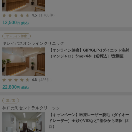
4.5
（1,708件）
12,500
円
(税込)
オンライン診療
キレイパスオンラインクリニック
【オンライン診療】GIP/GLP-1ダイエット注射
（マンジャロ）5mg×4本［送料込］/定期便
4.6
（486件）
22,800
円
(税込)
三ノ宮
神戸元町セントラルクリニック
【キャンペーン】医療レーザー脱毛（ダイオー
ドレーザー）全顔やVIOなど4部位から選択（2
回）