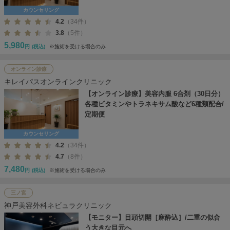
カウンセリング
4.2
（34件）
3.8
（5件）
5,980
円
(税込)
※施術を受ける場合のみ
オンライン診療
キレイパスオンラインクリニック
【オンライン診療】美容内服 6合剤（30日分）
各種ビタミンやトラネキサム酸など6種類配合/
定期便
カウンセリング
4.2
（34件）
4.7
（8件）
7,480
円
(税込)
※施術を受ける場合のみ
三ノ宮
神戸美容外科ネビュラクリニック
【モニター】目頭切開［麻酔込］/二重の似合
う大きな目元へ