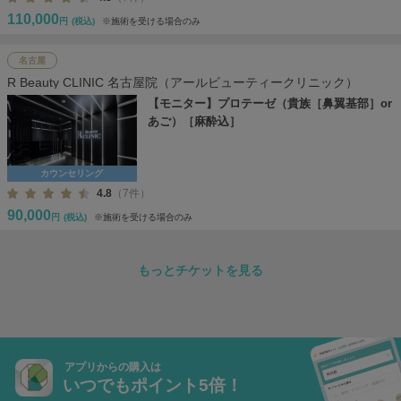
110,000
円
(税込)
※施術を受ける場合のみ
名古屋
R Beauty CLINIC 名古屋院（アールビューティークリニック）
【モニター】プロテーゼ（貴族［鼻翼基部］or
あご）［麻酔込］
カウンセリング
4.8
（7件）
90,000
円
(税込)
※施術を受ける場合のみ
もっとチケットを見る
アプリからの購入は
いつでもポイント5倍！