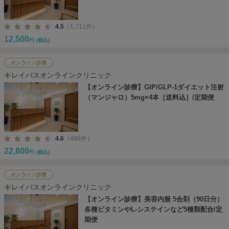
4.5
（1,711件）
12,500
円
(税込)
オンライン診療
キレイパスオンラインクリニック
【オンライン診療】GIP/GLP-1ダイエット注射
（マンジャロ）5mg×4本［送料込］/定期便
4.6
（486件）
22,800
円
(税込)
オンライン診療
キレイパスオンラインクリニック
【オンライン診療】美容内服 5合剤（90日分）
各種ビタミンやL-システインなど5種類配合/定
期便