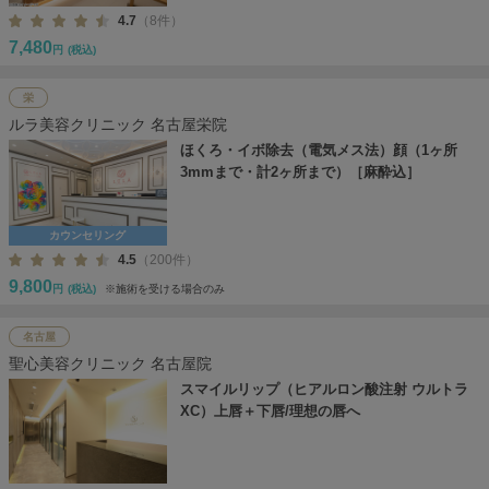
4.7
（8件）
7,480
円
(税込)
栄
ルラ美容クリニック 名古屋栄院
ほくろ・イボ除去（電気メス法）顔（1ヶ所
3mmまで・計2ヶ所まで）［麻酔込］
カウンセリング
4.5
（200件）
9,800
円
(税込)
※施術を受ける場合のみ
名古屋
聖心美容クリニック 名古屋院
スマイルリップ（ヒアルロン酸注射 ウルトラ
XC）上唇＋下唇/理想の唇へ