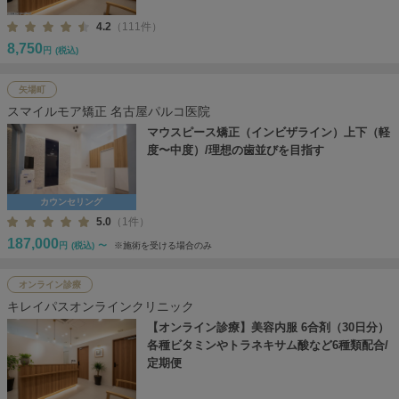
4.2
（111件）
8,750
円
(税込)
矢場町
スマイルモア矯正 名古屋パルコ医院
マウスピース矯正（インビザライン）上下（軽
度〜中度）/理想の歯並びを目指す
カウンセリング
5.0
（1件）
187,000
円
(税込)
〜
※施術を受ける場合のみ
オンライン診療
キレイパスオンラインクリニック
【オンライン診療】美容内服 6合剤（30日分）
各種ビタミンやトラネキサム酸など6種類配合/
定期便