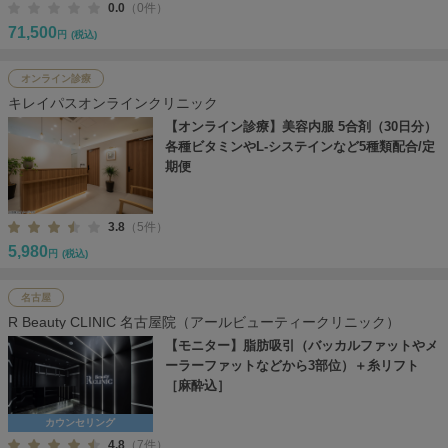
0.0
（0件）
71,500
円
(税込)
オンライン診療
キレイパスオンラインクリニック
【オンライン診療】美容内服 5合剤（30日分）
各種ビタミンやL-システインなど5種類配合/定
期便
3.8
（5件）
5,980
円
(税込)
名古屋
R Beauty CLINIC 名古屋院（アールビューティークリニック）
【モニター】脂肪吸引（バッカルファットやメ
ーラーファットなどから3部位）＋糸リフト
［麻酔込］
カウンセリング
4.8
（7件）