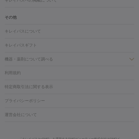
キレイパスへの掲載について
しわ・たるみ
注射
美容点滴・美容注射
フォトRF
PRP皮膚再生療法
脂肪
ヒアルロン酸注射
ボトックス注射
ボツリヌストキシン注射
水
冷却
医療脱毛（顔）
医療脱毛（全身）
医療脱毛（あし）
その他
光注射
PRP皮膚再生療法
RF治療（テノール）
スネコス注射
医療脱毛（VIO）
水光注射（ハリ・美肌）
レーザー治療（ハ
美容内服
キレイパスについて
リ・美肌）
光治療（フォトフェイシャルなど）
アートメイク
毛穴・ニキビ跡
BNLS
二重埋没
医療脱毛（背中）
医療脱毛（うで）
医療
キレイパスギフト
フラクショナルレーザー
ピコフラクショナルレーザー
ダーマペ
脱毛（脇）
にんにく注射
ピアス穴あけ
AGA
医療脱毛
ン
機器・薬剤について調べる
ハイドラフェイシャル
ベルベットスキン
ポテンツァ
美
（胸）
ほくろ・いぼ切除
レーザー治療（ほくろ・いぼ除去）
容内服
タトゥー除去
医療痩身
傷跡治療
医療脱毛（おなか）
疲
利用規約
薬剤
労回復点滴・疲労回復注射
くま治療
切開施術
デリケートゾー
リジェノックス
クレヴィエル
ファットインパクト
ヒアルロニ
ほくろ・いぼ
ンケア
ホワイトニング
わきが治療
カベリン
隆鼻術
医療
特定商取引法に関する表示
ダーゼ
サリチル酸マクロゴールピーリング
ボライト
幹細胞培
CO2レーザー
脱毛（お尻）
ショッピングリフト
ガミースマイル治療
レーザ
養上清液
プライバシーポリシー
ー治療（しみ・くすみ）
水光注射（しみ・くすみ）
RF治療
レ
小顔・フェイスライン
ーザー治療（毛穴・ニキビ跡）
涙袋ヒアルロン酸
顎ヒアルロン
機器
運営会社について
HIFU（ハイフ）
糸リフト
ショッピングリフト
酸
唇ヒアルロン酸注射
水光注射（毛穴・ニキビ跡）
鼻ヒアル
ルメッカ
プラズマシャワー
ウルトラセルQプラス
BBL光治
ロン酸注射
医療脱毛（うなじ）
ヒアルロン酸注射（豊胸）
レ
痩身・ダイエット
療
メディオスター
ジェネシス
ウルトラアクセント
ウルト
ーザー治療（黒ずみ）
医療脱毛（指）
ダイエット点滴・ ダイエ
脂肪溶解注射
BNLS・BNLS neo
カベリン
輪郭注射（MLM）
「キレイパス byGMO」を運営するGMOビューティー株式会社はGMOイ