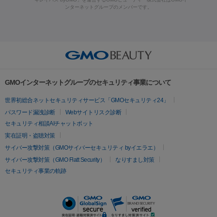
ラフォーマー（ウルトラフォーマーⅢ）
サーマクール
イントラ
ンターネットグループのメンバーです。
ット注射
レーザーピーリング
レーザー治療（しみスポット照
脂肪冷却
セル
イントラジェン
QスイッチYAGレーザー
Qスイッチルビ
射）
ベルベットスキン
レーザー治療（赤み改善）
マイクロボ
ーレーザー
ヴァンキッシュ
ミラドライ
フォトRF
美肌
トックス（ボトックスリフト）
クリーニング
GLP-1
セラミッ
美容点滴
美容注射
ケミカルピーリング
マッサージピール
その他
ク治療
医療脱毛（ヒゲ）
ポテンツァ
トラネキサム酸
ジェ
イオン導入
エレクトロポレーション
レーザーピーリング
美
リードファインリフト
肩こり注射
ドラッグデリバリー（ポテン
ントルマックスプロ
イボ取り
シミ取り
シミ取り（皮膚科）
容内服
ツァ）
ハイドラジェントル
ルメッカ
ジェネシス
リジュラン
ラ
GMOインターネットグループのセキュリティ事業について
イムライト
Vビーム
シルファーム
スネコス
インモード
疲労回復・健康
世界初総合ネットセキュリティサービス「GMOセキュリティ24」
オリジオ
ミラノリピール
サーマジェン
リバースピール
パスワード漏洩診断
Webサイトリスク診断
プラセンタ注射
にんにく注射
オンダリフト
ジュベルック
ルビーフラクショナル
セキュリティ相談AIチャットボット
実在証明・盗聴対策
医療脱毛
サイバー攻撃対策（GMOサイバーセキュリティ byイエラエ）
医療脱毛（VIO）
医療脱毛
サイバー攻撃対策（GMO Flatt Security）
なりすまし対策
セキュリティ事業の軌跡
その他
二重埋没
アートメイク
ガミースマイル治療
オフィスホワイト
ニング
ピアス穴あけ