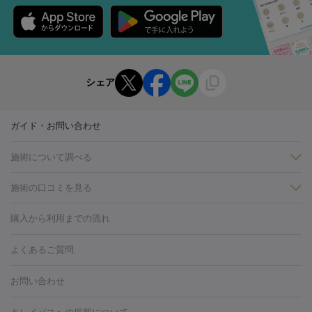
シェア
ガイド・お問い合わせ
施術について調べる
施術の口コミを見る
美白
白玉点滴・白玉注射
高濃度ビタミンC点滴
美容内服
フォトフェイシャルM22
フラクショナルレーザー
レーザートーニ
購入から利用までの流れ
ング
ケミカルピーリング
プラセンタ注射
イオン導入
しみ・そばかす・肝斑
よくあるご質問
HIFU（ハイフ）
白玉点滴・白玉注射
高濃度ビタミンC点滴
フォトフェイシャル
レーザートーニング
ピコレーザートーニン
糸リフト
ボトックス
ボツリヌストキシン
エレクトロポレー
グ
フォトシルクプラス
美容内服
お問い合わせ
ション
ダーマペン
ピコフラクショナルレーザー
ピコレーザー
トーニング
ハイドラフェイシャル
マッサージピール
脂肪溶解