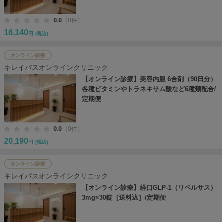
0.0
（0件）
16,140
円
(税込)
オンライン診療
キレイパスオンラインクリニック
【オンライン診療】美容内服 6合剤（90日分）
各種ビタミンやトラネキサム酸など6種類配合/
定期便
0.0
（0件）
20,190
円
(税込)
オンライン診療
キレイパスオンラインクリニック
【オンライン診療】経口GLP-1（リベルサス）
3mg×30錠［送料込］/定期便