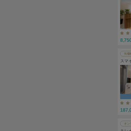
8,75
矢場
スマ
187,
オン
キレ