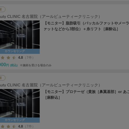
屋
eauty CLINIC 名古屋院（アールビューティークリニック）
【モニター】脂肪吸引（バッカルファットやメー
ァットなどから3部位）＋糸リフト［麻酔込］
カウンセリング
4.8
（7件）
000
円
(税込)
※施術を受ける場合のみ
屋
eauty CLINIC 名古屋院（アールビューティークリニック）
【モニター】プロテーゼ（貴族［鼻翼基部］or あ
［麻酔込］
カウンセリング
4.8
（7件）