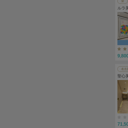
栄
ルラ
9,80
名古
聖心
71,5