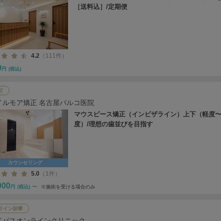
［送料込］/定期便
4.2
（111件）
0
円
(税込)
町
イルモア矯正 名古屋パルコ医院
マウスピース矯正（インビザライン）上下（軽度
度）/理想の歯並びを目指す
カウンセリング
5.0
（1件）
000
円
(税込)
〜
※施術を受ける場合のみ
ライン診療
イパスオンラインクリニック