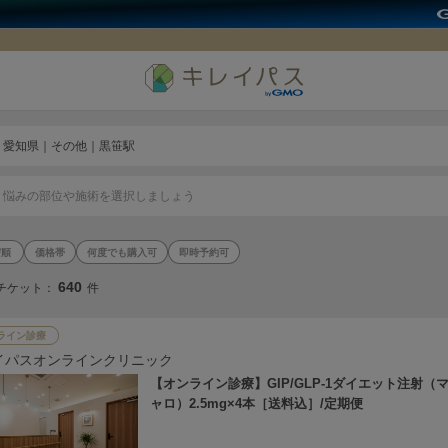
愛知県｜その他｜黒笹駅
悩みの部位や施術を選択しましょう
価格帯
何度でも購入可
即時予約可
640
チケット：
件
ライン診療
イパスオンラインクリニック
【オンライン診療】GIP/GLP-1ダイエット注射（
ャロ）2.5mg×4本［送料込］/定期便