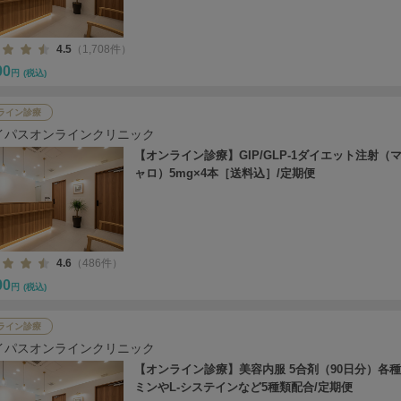
4.5
（1,708件）
00
円
(税込)
ライン診療
イパスオンラインクリニック
【オンライン診療】GIP/GLP-1ダイエット注射（
ャロ）5mg×4本［送料込］/定期便
4.6
（486件）
00
円
(税込)
ライン診療
イパスオンラインクリニック
【オンライン診療】美容内服 5合剤（90日分）各
ミンやL-システインなど5種類配合/定期便