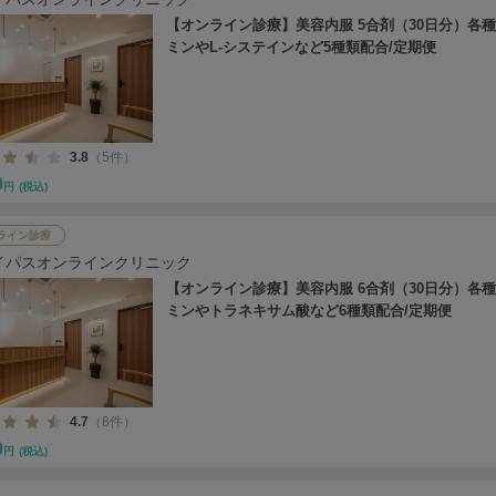
【オンライン診療】美容内服 5合剤（30日分）各
ミンやL-システインなど5種類配合/定期便
3.8
（5件）
0
円
(税込)
ライン診療
イパスオンラインクリニック
【オンライン診療】美容内服 6合剤（30日分）各
ミンやトラネキサム酸など6種類配合/定期便
4.7
（8件）
0
円
(税込)