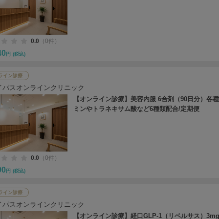
0.0
（0件）
40
円
(税込)
ライン診療
イパスオンラインクリニック
【オンライン診療】美容内服 6合剤（90日分）各
ミンやトラネキサム酸など6種類配合/定期便
0.0
（0件）
90
円
(税込)
ライン診療
イパスオンラインクリニック
【オンライン診療】経口GLP-1（リベルサス）3mg