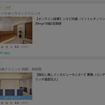
ライン診療
イパスオンラインクリニック
【オンライン診療】ニキビ内服（イソトレチノイ
20mg×30錠/定期便
4.5
（19件）
0
円
(税込)
美容クリニック 四国・高松院
【顔出し無しインタビューモニター】豊胸（コン
リッチ脂肪注入）
カウンセリング
4.4
（36件）