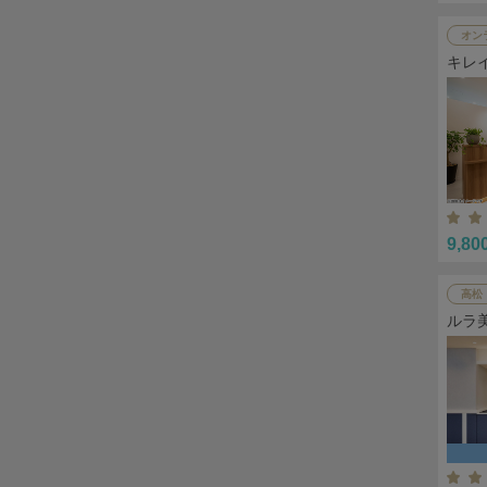
オン
キレ
9,80
高松
ルラ