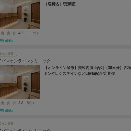
［送料込］/定期便
4.2
（111件）
0
円
(税込)
ライン診療
イパスオンラインクリニック
【オンライン診療】美容内服 5合剤（30日分）各
ミンやL-システインなど5種類配合/定期便
3.8
（5件）
0
円
(税込)
ライン診療
イパスオンラインクリニック