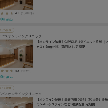
4.5
（1,709件）
00
円
(税込)
ライン診療
イパスオンラインクリニック
【オンライン診療】GIP/GLP-1ダイエット注射（
ャロ）5mg×4本［送料込］/定期便
4.6
（486件）
00
円
(税込)
ライン診療
イパスオンラインクリニック
【オンライン診療】美容内服 5合剤（90日分）各
ミンやL-システインなど5種類配合/定期便