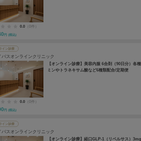
0.0
（0件）
40
円
(税込)
ライン診療
イパスオンラインクリニック
【オンライン診療】美容内服 6合剤（90日分）各
ミンやトラネキサム酸など6種類配合/定期便
0.0
（0件）
90
円
(税込)
ライン診療
イパスオンラインクリニック
【オンライン診療】経口GLP-1（リベルサス）3mg