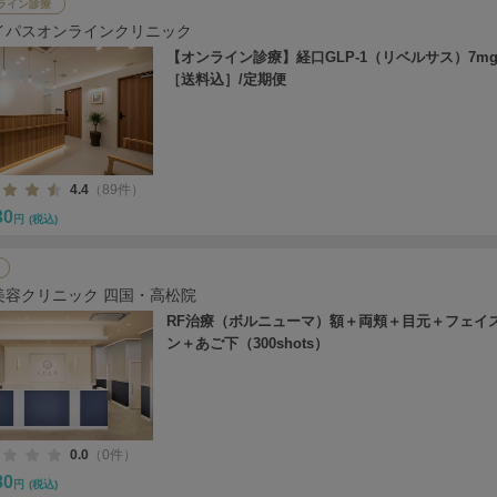
ライン診療
イパスオンラインクリニック
【オンライン診療】経口GLP-1（リベルサス）7mg
［送料込］/定期便
4.4
（89件）
30
円
(税込)
美容クリニック 四国・高松院
RF治療（ボルニューマ）額＋両頬＋目元＋フェイ
ン＋あご下（300shots）
0.0
（0件）
80
円
(税込)