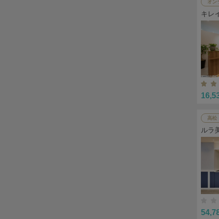
オン
キレ
16,5
高松
ルラ
54,7