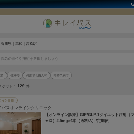
香川県｜高松｜高松駅
悩みの部位や施術を選択しましょう
価格帯
何度でも購入可
即時予約可
129
チケット：
件
ライン診療
イパスオンラインクリニック
【オンライン診療】GIP/GLP-1ダイエット注射（
ャロ）2.5mg×4本［送料込］/定期便