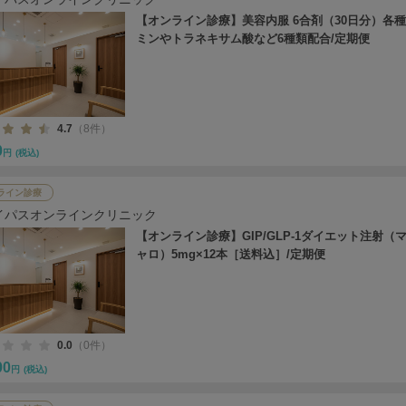
【オンライン診療】美容内服 6合剤（30日分）各
ミンやトラネキサム酸など6種類配合/定期便
4.7
（8件）
0
円
(税込)
ライン診療
イパスオンラインクリニック
【オンライン診療】GIP/GLP-1ダイエット注射（
ャロ）5mg×12本［送料込］/定期便
0.0
（0件）
00
円
(税込)