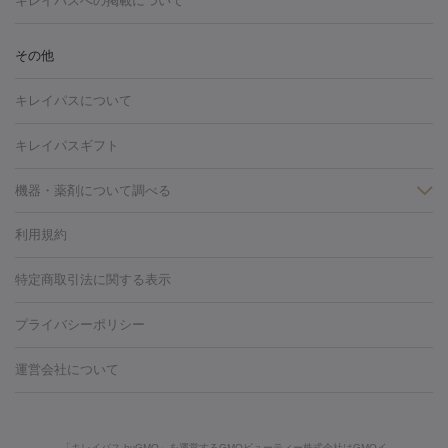
キレイパスへの掲載について
しわ・たるみ
注射
美容点滴・美容注射
フォトRF
PRP皮膚再生療法
脂肪
ヒアルロン酸注射
ボトックス注射
ボツリヌストキシン注射
水
冷却
医療脱毛（顔）
医療脱毛（全身）
医療脱毛（あし）
その他
光注射
PRP皮膚再生療法
RF治療（テノール）
スネコス注射
医療脱毛（VIO）
水光注射（ハリ・美肌）
レーザー治療（ハ
美容内服
キレイパスについて
リ・美肌）
光治療（フォトフェイシャルなど）
アートメイク
毛穴・ニキビ跡
BNLS
二重埋没
医療脱毛（背中）
医療脱毛（うで）
医療
キレイパスギフト
フラクショナルレーザー
ピコフラクショナルレーザー
ダーマペ
脱毛（脇）
にんにく注射
ピアス穴あけ
AGA
医療脱毛
ン
機器・薬剤について調べる
ハイドラフェイシャル
ベルベットスキン
ポテンツァ
美
（胸）
ほくろ・いぼ切除
レーザー治療（ほくろ・いぼ除去）
容内服
タトゥー除去
医療痩身
傷跡治療
医療脱毛（おなか）
疲
利用規約
薬剤
労回復点滴・疲労回復注射
くま治療
切開施術
デリケートゾー
リジェノックス
クレヴィエル
ファットインパクト
ヒアルロニ
ほくろ・いぼ
ンケア
ホワイトニング
わきが治療
カベリン
隆鼻術
医療
特定商取引法に関する表示
ダーゼ
サリチル酸マクロゴールピーリング
ボライト
幹細胞培
CO2レーザー
脱毛（お尻）
ショッピングリフト
ガミースマイル治療
レーザ
養上清液
プライバシーポリシー
ー治療（しみ・くすみ）
水光注射（しみ・くすみ）
RF治療
レ
小顔・フェイスライン
ーザー治療（毛穴・ニキビ跡）
涙袋ヒアルロン酸
顎ヒアルロン
機器
運営会社について
HIFU（ハイフ）
糸リフト
ショッピングリフト
酸
唇ヒアルロン酸注射
水光注射（毛穴・ニキビ跡）
鼻ヒアル
ルメッカ
プラズマシャワー
ウルトラセルQプラス
BBL光治
ロン酸注射
医療脱毛（うなじ）
ヒアルロン酸注射（豊胸）
レ
痩身・ダイエット
療
メディオスター
ジェネシス
ウルトラアクセント
ウルト
ーザー治療（黒ずみ）
医療脱毛（指）
ダイエット点滴・ ダイエ
脂肪溶解注射
BNLS・BNLS neo
カベリン
輪郭注射（MLM）
「キレイパス byGMO」を運営するGMOビューティー株式会社はGMOイ