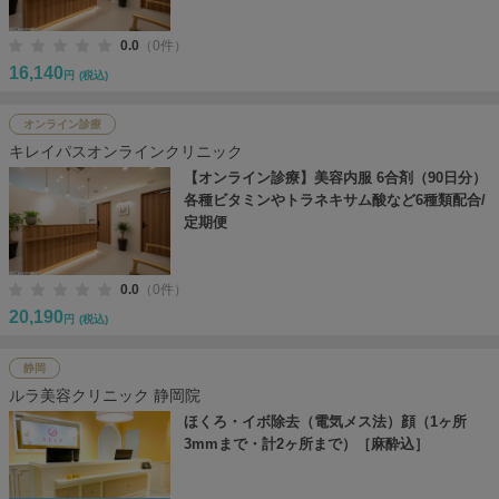
0.0
（0件）
16,140
円
(税込)
オンライン診療
キレイパスオンラインクリニック
【オンライン診療】美容内服 6合剤（90日分）
各種ビタミンやトラネキサム酸など6種類配合/
定期便
0.0
（0件）
20,190
円
(税込)
静岡
ルラ美容クリニック 静岡院
ほくろ・イボ除去（電気メス法）顔（1ヶ所
3mmまで・計2ヶ所まで）［麻酔込］