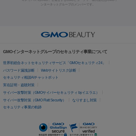
ラフォーマー（ウルトラフォーマーⅢ）
サーマクール
イントラ
ンターネットグループのメンバーです。
ット注射
レーザーピーリング
レーザー治療（しみスポット照
脂肪冷却
セル
イントラジェン
QスイッチYAGレーザー
Qスイッチルビ
射）
ベルベットスキン
レーザー治療（赤み改善）
マイクロボ
ーレーザー
ヴァンキッシュ
ミラドライ
フォトRF
美肌
トックス（ボトックスリフト）
クリーニング
GLP-1
セラミッ
美容点滴
美容注射
ケミカルピーリング
マッサージピール
その他
ク治療
医療脱毛（ヒゲ）
ポテンツァ
トラネキサム酸
ジェ
イオン導入
エレクトロポレーション
レーザーピーリング
美
リードファインリフト
肩こり注射
ドラッグデリバリー（ポテン
ントルマックスプロ
イボ取り
シミ取り
シミ取り（皮膚科）
容内服
ツァ）
ハイドラジェントル
ルメッカ
ジェネシス
リジュラン
ラ
GMOインターネットグループのセキュリティ事業について
イムライト
Vビーム
シルファーム
スネコス
インモード
疲労回復・健康
世界初総合ネットセキュリティサービス「GMOセキュリティ24」
オリジオ
ミラノリピール
サーマジェン
リバースピール
パスワード漏洩診断
Webサイトリスク診断
プラセンタ注射
にんにく注射
オンダリフト
ジュベルック
ルビーフラクショナル
セキュリティ相談AIチャットボット
実在証明・盗聴対策
医療脱毛
サイバー攻撃対策（GMOサイバーセキュリティ byイエラエ）
医療脱毛（VIO）
医療脱毛
サイバー攻撃対策（GMO Flatt Security）
なりすまし対策
セキュリティ事業の軌跡
その他
二重埋没
アートメイク
ガミースマイル治療
オフィスホワイト
ニング
ピアス穴あけ