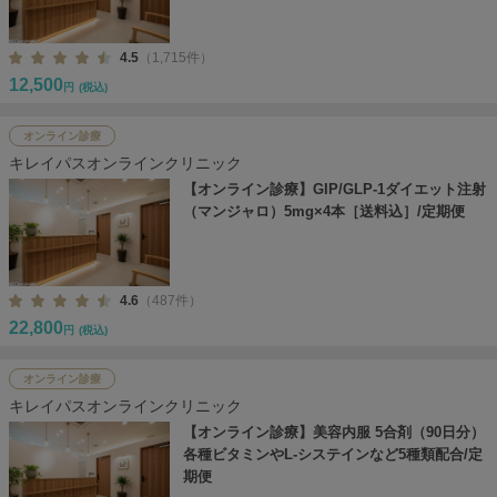
4.5
（1,715件）
12,500
円
(税込)
オンライン診療
キレイパスオンラインクリニック
【オンライン診療】GIP/GLP-1ダイエット注射
（マンジャロ）5mg×4本［送料込］/定期便
4.6
（487件）
22,800
円
(税込)
オンライン診療
キレイパスオンラインクリニック
【オンライン診療】美容内服 5合剤（90日分）
各種ビタミンやL-システインなど5種類配合/定
期便