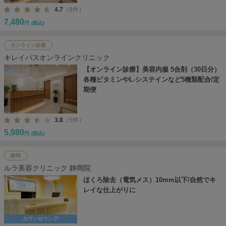
4.7
（8件）
7,480
円
(税込)
オンライン診療
キレイパスオンラインクリニック
【オンライン診療】美容内服 5合剤（30日分）
各種ビタミンやL-システインなど5種類配合/定
期便
3.8
（5件）
5,980
円
(税込)
静岡
ルラ美容クリニック 静岡院
ほくろ除去（電気メス）10mm以下/自然でキ
レイな仕上がりに
カウンセリング