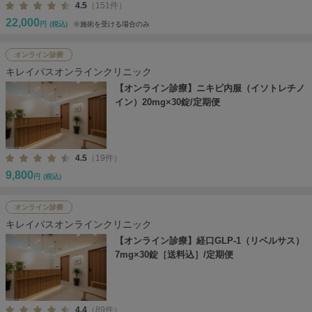
4.5
（151件）
22,000
円
(税込)
※施術を受ける場合のみ
オンライン診療
キレイパスオンラインクリニック
【オンライン診療】ニキビ内服（イソトレチノ
イン）20mg×30錠/定期便
4.5
（19件）
9,800
円
(税込)
オンライン診療
キレイパスオンラインクリニック
【オンライン診療】経口GLP-1（リベルサス）
7mg×30錠［送料込］/定期便
4.4
（89件）