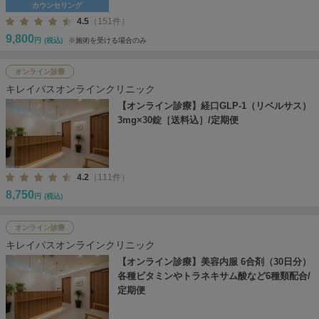
カウンセリング
4.5
（151件）
9,800
円
(税込)
※施術を受ける場合のみ
オンライン診療
キレイパスオンラインクリニック
【オンライン診療】経口GLP-1（リベルサス）
3mg×30錠［送料込］/定期便
4.2
（111件）
8,750
円
(税込)
オンライン診療
キレイパスオンラインクリニック
【オンライン診療】美容内服 6合剤（30日分）
各種ビタミンやトラネキサム酸など6種類配合/
定期便