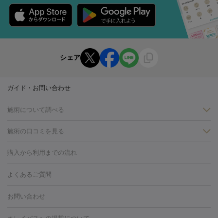
シェア
ガイド・お問い合わせ
施術について調べる
施術の口コミを見る
美白
白玉点滴・白玉注射
高濃度ビタミンC点滴
美容内服
フォトフェイシャルM22
フラクショナルレーザー
レーザートーニ
購入から利用までの流れ
ング
ケミカルピーリング
プラセンタ注射
イオン導入
しみ・そばかす・肝斑
よくあるご質問
HIFU（ハイフ）
白玉点滴・白玉注射
高濃度ビタミンC点滴
フォトフェイシャル
レーザートーニング
ピコレーザートーニン
糸リフト
ボトックス
ボツリヌストキシン
エレクトロポレー
グ
フォトシルクプラス
美容内服
お問い合わせ
ション
ダーマペン
ピコフラクショナルレーザー
ピコレーザー
トーニング
ハイドラフェイシャル
マッサージピール
脂肪溶解