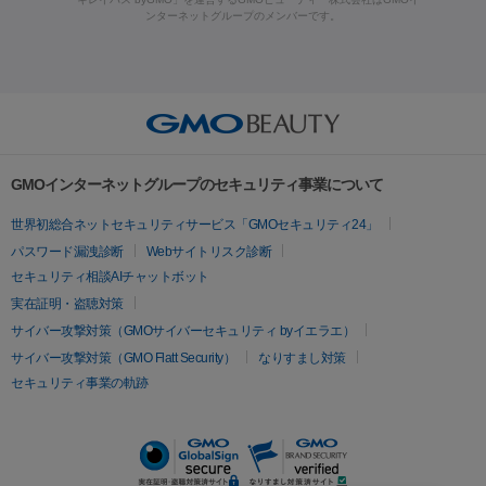
ラフォーマー（ウルトラフォーマーⅢ）
サーマクール
イントラ
ンターネットグループのメンバーです。
ット注射
レーザーピーリング
レーザー治療（しみスポット照
脂肪冷却
セル
イントラジェン
QスイッチYAGレーザー
Qスイッチルビ
射）
ベルベットスキン
レーザー治療（赤み改善）
マイクロボ
ーレーザー
ヴァンキッシュ
ミラドライ
フォトRF
美肌
トックス（ボトックスリフト）
クリーニング
GLP-1
セラミッ
美容点滴
美容注射
ケミカルピーリング
マッサージピール
その他
ク治療
医療脱毛（ヒゲ）
ポテンツァ
トラネキサム酸
ジェ
イオン導入
エレクトロポレーション
レーザーピーリング
美
リードファインリフト
肩こり注射
ドラッグデリバリー（ポテン
ントルマックスプロ
イボ取り
シミ取り
シミ取り（皮膚科）
容内服
ツァ）
ハイドラジェントル
ルメッカ
ジェネシス
リジュラン
ラ
GMOインターネットグループのセキュリティ事業について
イムライト
Vビーム
シルファーム
スネコス
インモード
疲労回復・健康
世界初総合ネットセキュリティサービス「GMOセキュリティ24」
オリジオ
ミラノリピール
サーマジェン
リバースピール
パスワード漏洩診断
Webサイトリスク診断
プラセンタ注射
にんにく注射
オンダリフト
ジュベルック
ルビーフラクショナル
セキュリティ相談AIチャットボット
実在証明・盗聴対策
医療脱毛
サイバー攻撃対策（GMOサイバーセキュリティ byイエラエ）
医療脱毛（VIO）
医療脱毛
サイバー攻撃対策（GMO Flatt Security）
なりすまし対策
セキュリティ事業の軌跡
その他
二重埋没
アートメイク
ガミースマイル治療
オフィスホワイト
ニング
ピアス穴あけ