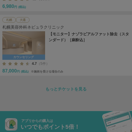
6,980
円
(税込)
札幌
大通
札幌美容外科ネビュラクリニック
【モニター】ナゾラビアルファット除去（スタ
ンダード）［麻酔込］
カウンセリング
4.7
（5件）
87,000
円
(税込)
※施術を受ける場合のみ
もっとチケットを見る
アプリからの購入は
いつでもポイント5倍！