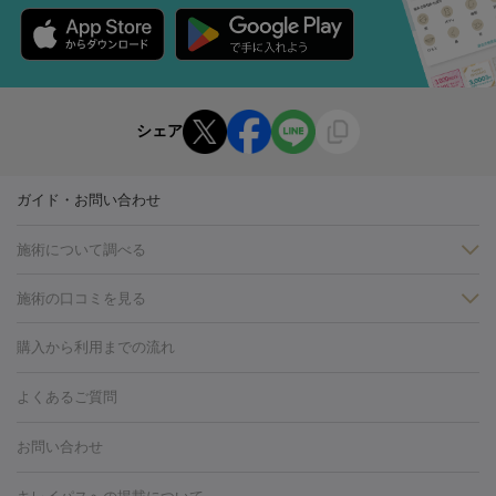
シェア
ガイド・お問い合わせ
施術について調べる
施術の口コミを見る
美白
白玉点滴・白玉注射
高濃度ビタミンC点滴
美容内服
フォトフェイシャルM22
フラクショナルレーザー
レーザートーニ
購入から利用までの流れ
ング
ケミカルピーリング
プラセンタ注射
イオン導入
しみ・そばかす・肝斑
よくあるご質問
HIFU（ハイフ）
白玉点滴・白玉注射
高濃度ビタミンC点滴
フォトフェイシャル
レーザートーニング
ピコレーザートーニン
糸リフト
ボトックス
ボツリヌストキシン
エレクトロポレー
グ
フォトシルクプラス
美容内服
お問い合わせ
ション
ダーマペン
ピコフラクショナルレーザー
ピコレーザー
トーニング
ハイドラフェイシャル
マッサージピール
脂肪溶解