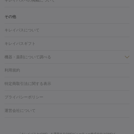
キレイパスへの掲載について
しわ・たるみ
注射
美容点滴・美容注射
フォトRF
PRP皮膚再生療法
脂肪
ヒアルロン酸注射
ボトックス注射
ボツリヌストキシン注射
水
冷却
医療脱毛（顔）
医療脱毛（全身）
医療脱毛（あし）
その他
光注射
PRP皮膚再生療法
RF治療（テノール）
スネコス注射
医療脱毛（VIO）
水光注射（ハリ・美肌）
レーザー治療（ハ
美容内服
キレイパスについて
リ・美肌）
光治療（フォトフェイシャルなど）
アートメイク
毛穴・ニキビ跡
BNLS
二重埋没
医療脱毛（背中）
医療脱毛（うで）
医療
キレイパスギフト
フラクショナルレーザー
ピコフラクショナルレーザー
ダーマペ
脱毛（脇）
にんにく注射
ピアス穴あけ
AGA
医療脱毛
ン
機器・薬剤について調べる
ハイドラフェイシャル
ベルベットスキン
ポテンツァ
美
（胸）
ほくろ・いぼ切除
レーザー治療（ほくろ・いぼ除去）
容内服
タトゥー除去
医療痩身
傷跡治療
医療脱毛（おなか）
疲
利用規約
薬剤
労回復点滴・疲労回復注射
くま治療
切開施術
デリケートゾー
リジェノックス
クレヴィエル
ファットインパクト
ヒアルロニ
ほくろ・いぼ
ンケア
ホワイトニング
わきが治療
カベリン
隆鼻術
医療
特定商取引法に関する表示
ダーゼ
サリチル酸マクロゴールピーリング
ボライト
幹細胞培
CO2レーザー
脱毛（お尻）
ショッピングリフト
ガミースマイル治療
レーザ
養上清液
プライバシーポリシー
ー治療（しみ・くすみ）
水光注射（しみ・くすみ）
RF治療
レ
小顔・フェイスライン
ーザー治療（毛穴・ニキビ跡）
涙袋ヒアルロン酸
顎ヒアルロン
機器
運営会社について
HIFU（ハイフ）
糸リフト
ショッピングリフト
酸
唇ヒアルロン酸注射
水光注射（毛穴・ニキビ跡）
鼻ヒアル
ルメッカ
プラズマシャワー
ウルトラセルQプラス
BBL光治
ロン酸注射
医療脱毛（うなじ）
ヒアルロン酸注射（豊胸）
レ
痩身・ダイエット
療
メディオスター
ジェネシス
ウルトラアクセント
ウルト
ーザー治療（黒ずみ）
医療脱毛（指）
ダイエット点滴・ ダイエ
脂肪溶解注射
BNLS・BNLS neo
カベリン
輪郭注射（MLM）
「キレイパス byGMO」を運営するGMOビューティー株式会社はGMOイ