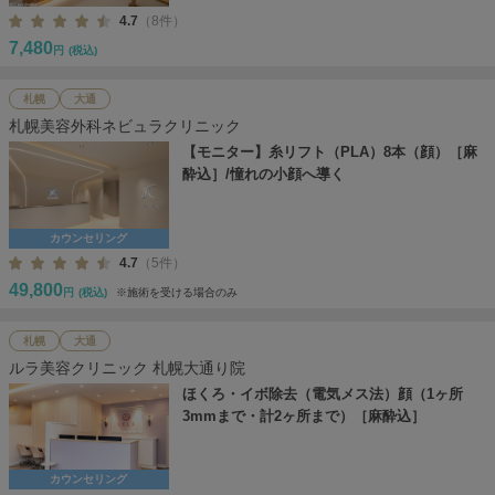
4.7
（8件）
7,480
円
(税込)
札幌
大通
札幌美容外科ネビュラクリニック
【モニター】糸リフト（PLA）8本（顔）［麻
酔込］/憧れの小顔へ導く
カウンセリング
4.7
（5件）
49,800
円
(税込)
※施術を受ける場合のみ
札幌
大通
ルラ美容クリニック 札幌大通り院
ほくろ・イボ除去（電気メス法）顔（1ヶ所
3mmまで・計2ヶ所まで）［麻酔込］
カウンセリング