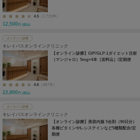
4.5
（1,715件）
12,500
円
(税込)
オンライン診療
キレイパスオンラインクリニック
【オンライン診療】GIP/GLP-1ダイエット注射
（マンジャロ）5mg×4本［送料込］/定期便
4.6
（487件）
22,800
円
(税込)
オンライン診療
キレイパスオンラインクリニック
【オンライン診療】美容内服 5合剤（90日分）
各種ビタミンやL-システインなど5種類配合/定
期便