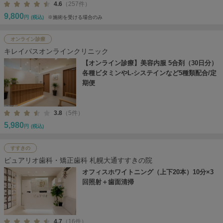
4.6
（257件）
9,800
円
(税込)
※施術を受ける場合のみ
オンライン診療
キレイパスオンラインクリニック
【オンライン診療】美容内服 5合剤（30日分）
各種ビタミンやL-システインなど5種類配合/定
期便
3.8
（5件）
5,980
円
(税込)
すすきの
ピュアリオ歯科・矯正歯科 札幌大通すすきの院
オフィスホワイトニング（上下20本）10分×3
回照射＋歯面清掃
4.7
（16件）