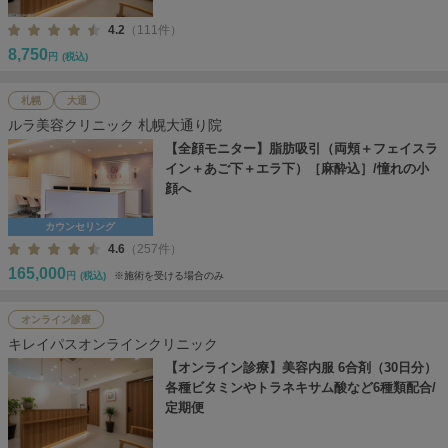
4.2
（111件）
8,750
円
(税込)
札幌
大通
ルラ美容クリニック 札幌大通り院
【全顔モニター】脂肪吸引（両頬＋フェイスラ
イン＋あご下＋エラ下）［麻酔込］/憧れの小
顔へ
カウンセリング
4.6
（257件）
165,000
円
(税込)
※施術を受ける場合のみ
オンライン診療
キレイパスオンラインクリニック
【オンライン診療】美容内服 6合剤（30日分）
各種ビタミンやトラネキサム酸など6種類配合/
定期便