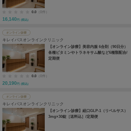
0.0
（0件）
16,140
円
(税込)
オンライン診療
キレイパスオンラインクリニック
【オンライン診療】美容内服 6合剤（90日分）
各種ビタミンやトラネキサム酸など6種類配合/
定期便
0.0
（0件）
20,190
円
(税込)
オンライン診療
キレイパスオンラインクリニック
【オンライン診療】経口GLP-1（リベルサス）
3mg×30錠［送料込］/定期便