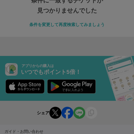
条件に一致するチケットが
見つかりませんでした
条件を変更して再度検索してみましょう
アプリからの購入は
いつでもポイント5倍！
シェア
ガイド・お問い合わせ