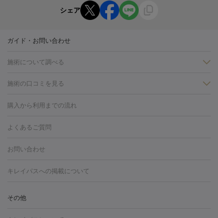
シェア
ガイド・お問い合わせ
施術について調べる
施術の口コミを見る
美白
白玉点滴・白玉注射
高濃度ビタミンC点滴
美容内服
フォトフェイシャルM22
フラクショナルレーザー
レーザートーニ
購入から利用までの流れ
ング
ケミカルピーリング
プラセンタ注射
イオン導入
しみ・そばかす・肝斑
よくあるご質問
HIFU（ハイフ）
白玉点滴・白玉注射
高濃度ビタミンC点滴
フォトフェイシャル
レーザートーニング
ピコレーザートーニン
糸リフト
ボトックス
ボツリヌストキシン
エレクトロポレー
グ
フォトシルクプラス
美容内服
お問い合わせ
ション
ダーマペン
ピコフラクショナルレーザー
ピコレーザー
トーニング
ハイドラフェイシャル
マッサージピール
脂肪溶解
キレイパスへの掲載について
しわ・たるみ
注射
美容点滴・美容注射
フォトRF
PRP皮膚再生療法
脂肪
ヒアルロン酸注射
ボトックス注射
ボツリヌストキシン注射
水
冷却
医療脱毛（顔）
医療脱毛（全身）
医療脱毛（あし）
その他
光注射
PRP皮膚再生療法
RF治療（テノール）
スネコス注射
医療脱毛（VIO）
水光注射（ハリ・美肌）
レーザー治療（ハ
美容内服