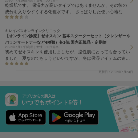
2026年7月19日利用｜女性｜50代前半
乾燥肌です。 保湿力が高いタイプではありませんが、その後の
成分を入りやすくする化粧水です。 さっぱりした使い心地なの
で、ベタつく化粧水が苦手な方におすすめです。
キレイパスオンラインクリニック
【オンライン診療】ゼオスキン 基本スターターセット（クレンザーや
バランサートナーなど4種類）各1個/国内正規品・定期便
2026年7月17日利用｜女性｜30代前半
初めてゼオスキンを使用しましたが、脂性肌にとっても合ってい
ました！夏なのでちょうどいいですが、冬は保湿アイテムの追加
が必要かなと思います。スターターセットとしてとてもいいと思
います！
更新日：2026年7月23日
アプリからの購入は
いつでもポイント5倍！