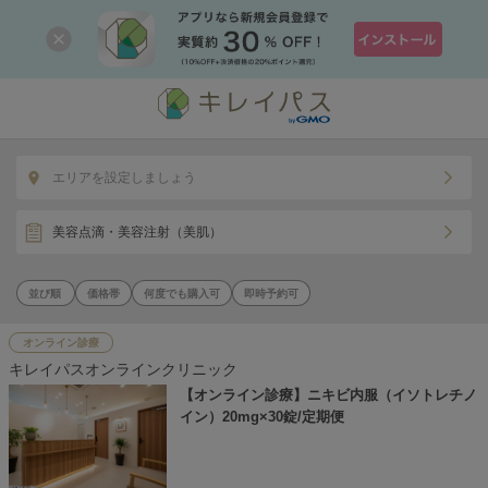
エリアを設定しましょう
美容点滴・美容注射（美肌）
価格帯
何度でも購入可
即時予約可
オンライン診療
キレイパスオンラインクリニック
【オンライン診療】ニキビ内服（イソトレチノ
イン）20mg×30錠/定期便