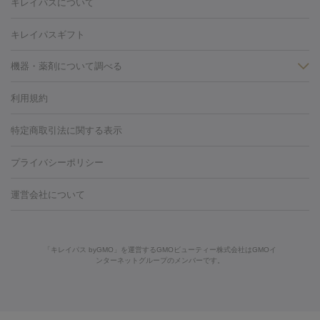
キレイパスについて
リ・美肌）
光治療（フォトフェイシャルなど）
アートメイク
毛穴・ニキビ跡
BNLS
二重埋没
医療脱毛（背中）
医療脱毛（うで）
医療
キレイパスギフト
フラクショナルレーザー
ピコフラクショナルレーザー
ダーマペ
脱毛（脇）
にんにく注射
ピアス穴あけ
AGA
医療脱毛
ン
機器・薬剤について調べる
ハイドラフェイシャル
ベルベットスキン
ポテンツァ
美
（胸）
ほくろ・いぼ切除
レーザー治療（ほくろ・いぼ除去）
容内服
タトゥー除去
医療痩身
傷跡治療
医療脱毛（おなか）
疲
利用規約
薬剤
労回復点滴・疲労回復注射
くま治療
切開施術
デリケートゾー
リジェノックス
クレヴィエル
ファットインパクト
ヒアルロニ
ほくろ・いぼ
ンケア
ホワイトニング
わきが治療
カベリン
隆鼻術
医療
特定商取引法に関する表示
ダーゼ
サリチル酸マクロゴールピーリング
ボライト
幹細胞培
CO2レーザー
脱毛（お尻）
ショッピングリフト
ガミースマイル治療
レーザ
養上清液
プライバシーポリシー
ー治療（しみ・くすみ）
水光注射（しみ・くすみ）
RF治療
レ
小顔・フェイスライン
ーザー治療（毛穴・ニキビ跡）
涙袋ヒアルロン酸
顎ヒアルロン
機器
運営会社について
HIFU（ハイフ）
糸リフト
ショッピングリフト
酸
唇ヒアルロン酸注射
水光注射（毛穴・ニキビ跡）
鼻ヒアル
ルメッカ
プラズマシャワー
ウルトラセルQプラス
BBL光治
ロン酸注射
医療脱毛（うなじ）
ヒアルロン酸注射（豊胸）
レ
痩身・ダイエット
療
メディオスター
ジェネシス
ウルトラアクセント
ウルト
ーザー治療（黒ずみ）
医療脱毛（指）
ダイエット点滴・ ダイエ
脂肪溶解注射
BNLS・BNLS neo
カベリン
輪郭注射（MLM）
「キレイパス byGMO」を運営するGMOビューティー株式会社はGMOイ
ラフォーマー（ウルトラフォーマーⅢ）
サーマクール
イントラ
ンターネットグループのメンバーです。
ット注射
レーザーピーリング
レーザー治療（しみスポット照
脂肪冷却
セル
イントラジェン
QスイッチYAGレーザー
Qスイッチルビ
射）
ベルベットスキン
レーザー治療（赤み改善）
マイクロボ
ーレーザー
ヴァンキッシュ
ミラドライ
フォトRF
美肌
トックス（ボトックスリフト）
クリーニング
GLP-1
セラミッ