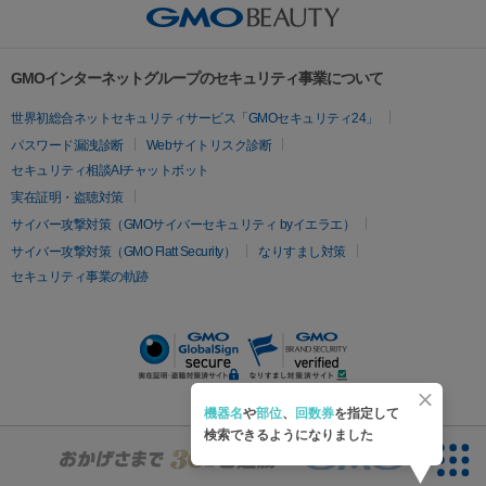
美容点滴
美容注射
ケミカルピーリング
マッサージピール
その他
ク治療
医療脱毛（ヒゲ）
ポテンツァ
トラネキサム酸
ジェ
イオン導入
エレクトロポレーション
レーザーピーリング
美
リードファインリフト
肩こり注射
ドラッグデリバリー（ポテン
ントルマックスプロ
イボ取り
シミ取り
シミ取り（皮膚科）
容内服
ツァ）
ハイドラジェントル
ルメッカ
ジェネシス
リジュラン
ラ
GMOインターネットグループのセキュリティ事業について
イムライト
Vビーム
シルファーム
スネコス
インモード
疲労回復・健康
世界初総合ネットセキュリティサービス「GMOセキュリティ24」
オリジオ
ミラノリピール
サーマジェン
リバースピール
パスワード漏洩診断
Webサイトリスク診断
プラセンタ注射
にんにく注射
オンダリフト
ジュベルック
ルビーフラクショナル
脂肪吸
セキュリティ相談AIチャットボット
引
VISIA肌診断
ボルニューマ
ソフウェーブ
モフィウス
実在証明・盗聴対策
医療脱毛
ザーフ
ジャルプロ
ノーリス
デンシティ
脇ボトックス
サイバー攻撃対策（GMOサイバーセキュリティ byイエラエ）
医療脱毛（VIO）
医療脱毛
サイバー攻撃対策（GMO Flatt Security）
なりすまし対策
IPL
エラボトックス
肩ボトックス
リベルサス
イソトレチ
セキュリティ事業の軌跡
その他
ノイン
ピコトーニング
ピーリング
二重埋没
アートメイク
ガミースマイル治療
オフィスホワイト
ニング
ピアス穴あけ
機器名
や
部位
、
回数券
を指定して
検索できるようになりました