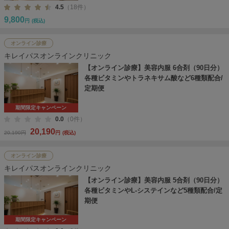
4.5
（18件）
9,800
円
(税込)
オンライン診療
キレイパスオンラインクリニック
【オンライン診療】美容内服 6合剤（90日分）
各種ビタミンやトラネキサム酸など6種類配合/
定期便
期間限定キャンペーン
0.0
（0件）
20,190
20,190円
円
(税込)
オンライン診療
キレイパスオンラインクリニック
【オンライン診療】美容内服 5合剤（90日分）
各種ビタミンやL-システインなど5種類配合/定
期便
期間限定キャンペーン