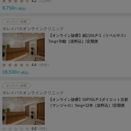
4.2
（112件）
8,750
円
(税込)
オンライン診療
キレイパスオンラインクリニック
【オンライン診療】経口GLP-1（リベルサス）
7mg×30錠［送料込］/定期便
4.4
（88件）
16,530
円
(税込)
オンライン診療
キレイパスオンラインクリニック
【オンライン診療】GIP/GLP-1ダイエット注射
（マンジャロ）5mg×12本［送料込］/定期便
0.0
（0件）