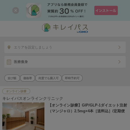
エリアを設定しましょう
医療痩身
価格帯
何度でも購入可
即時予約可
オンライン診療
キレイパスオンラインクリニック
【オンライン診療】GIP/GLP-1ダイエット注射
（マンジャロ）2.5mg×4本［送料込］/定期便