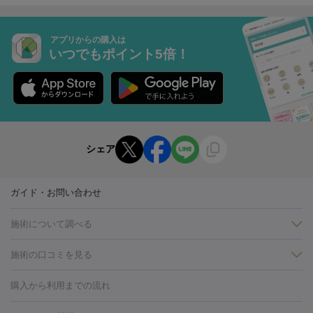
アプリからの購入は
いつでもポイント5倍！
シェア
ガイド・お問い合わせ
施術について調べる
施術の口コミを見る
美白
白玉点滴・白玉注射
高濃度ビタミンC点滴
美容内服
フォトフェイシャルM22
フラクショナルレーザー
レーザートーニ
購入から利用までの流れ
ング
ケミカルピーリング
プラセンタ注射
イオン導入
しみ・そばかす・肝斑