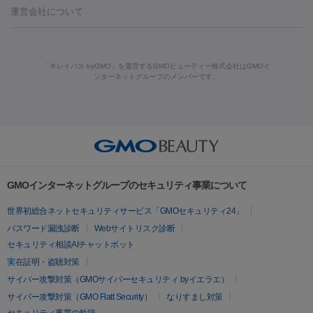
ーザー治療（毛穴・ニキビ跡）
涙袋ヒアルロン酸
顎ヒアルロン
機器
運営会社について
HIFU（ハイフ）
糸リフト
ショッピングリフト
酸
唇ヒアルロン酸注射
水光注射（毛穴・ニキビ跡）
鼻ヒアル
ルメッカ
プラズマシャワー
ウルトラセルQプラス
BBL光治
ロン酸注射
医療脱毛（うなじ）
ヒアルロン酸注射（豊胸）
レ
痩身・ダイエット
療
メディオスター
ジェネシス
ウルトラアクセント
ウルト
ーザー治療（黒ずみ）
医療脱毛（指）
ダイエット点滴・ ダイエ
脂肪溶解注射
BNLS・BNLS neo
カベリン
輪郭注射（MLM）
「キレイパス byGMO」を運営するGMOビューティー株式会社はGMOイ
ラフォーマー（ウルトラフォーマーⅢ）
サーマクール
イントラ
ンターネットグループのメンバーです。
ット注射
レーザーピーリング
レーザー治療（しみスポット照
脂肪冷却
セル
イントラジェン
QスイッチYAGレーザー
Qスイッチルビ
射）
ベルベットスキン
レーザー治療（赤み改善）
マイクロボ
ーレーザー
ヴァンキッシュ
ミラドライ
フォトRF
美肌
トックス（ボトックスリフト）
クリーニング
GLP-1
セラミッ
美容点滴
美容注射
ケミカルピーリング
マッサージピール
その他
ク治療
医療脱毛（ヒゲ）
ポテンツァ
トラネキサム酸
ジェ
イオン導入
エレクトロポレーション
レーザーピーリング
美
リードファインリフト
肩こり注射
ドラッグデリバリー（ポテン
ントルマックスプロ
イボ取り
シミ取り
シミ取り（皮膚科）
容内服
ツァ）
ハイドラジェントル
ルメッカ
ジェネシス
リジュラン
ラ
GMOインターネットグループのセキュリティ事業について
イムライト
Vビーム
シルファーム
スネコス
インモード
疲労回復・健康
世界初総合ネットセキュリティサービス「GMOセキュリティ24」
オリジオ
ミラノリピール
サーマジェン
リバースピール
パスワード漏洩診断
Webサイトリスク診断
プラセンタ注射
にんにく注射
オンダリフト
ジュベルック
ルビーフラクショナル
脂肪吸
セキュリティ相談AIチャットボット
引
VISIA肌診断
ボルニューマ
ソフウェーブ
モフィウス
実在証明・盗聴対策
医療脱毛
ザーフ
ジャルプロ
ノーリス
デンシティ
脇ボトックス
サイバー攻撃対策（GMOサイバーセキュリティ byイエラエ）
医療脱毛（VIO）
医療脱毛
サイバー攻撃対策（GMO Flatt Security）
なりすまし対策
IPL
エラボトックス
肩ボトックス
リベルサス
イソトレチ
セキュリティ事業の軌跡