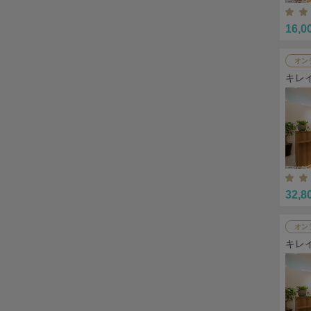
16,0
オン
キレ
32,8
オン
キレ