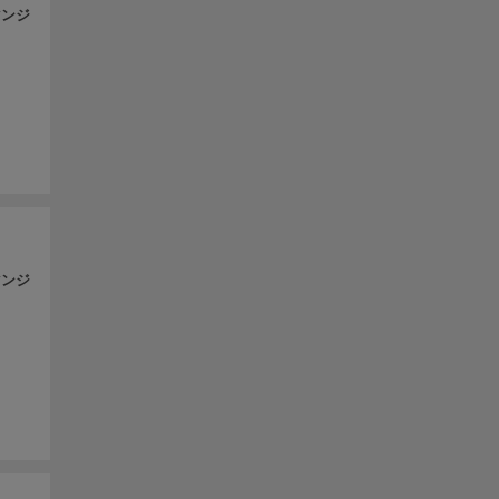
マンジ
マンジ