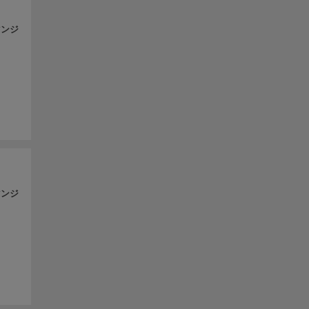
マンジ
マンジ