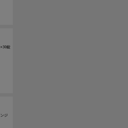
×30錠
マンジ