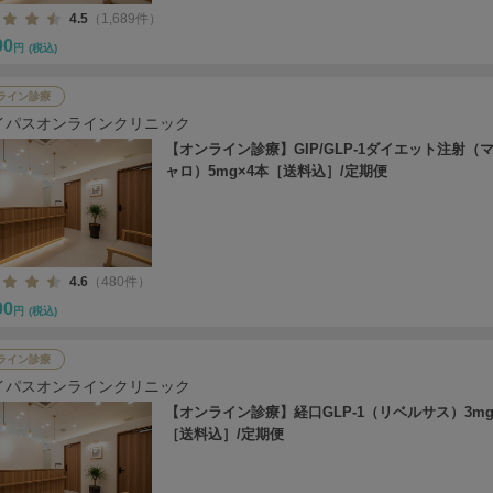
4.5
（1,689件）
00
円
(税込)
ライン診療
イパスオンラインクリニック
【オンライン診療】GIP/GLP-1ダイエット注射（
ャロ）5mg×4本［送料込］/定期便
4.6
（480件）
00
円
(税込)
ライン診療
イパスオンラインクリニック
【オンライン診療】経口GLP-1（リベルサス）3mg
［送料込］/定期便