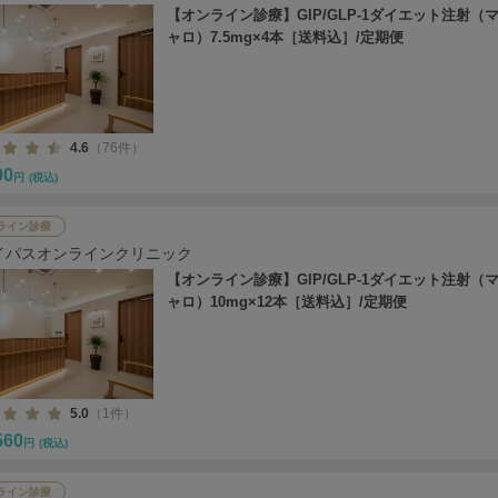
【オンライン診療】GIP/GLP-1ダイエット注射（
ャロ）7.5mg×4本［送料込］/定期便
4.6
（76件）
00
円
(税込)
ライン診療
イパスオンラインクリニック
【オンライン診療】GIP/GLP-1ダイエット注射（
ャロ）10mg×12本［送料込］/定期便
5.0
（1件）
560
円
(税込)
ライン診療