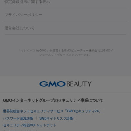
ンケア
ホワイトニング
わきが治療
カベリン
隆鼻術
医療
特定商取引法に関する表示
ダーゼ
サリチル酸マクロゴールピーリング
ボライト
幹細胞培
CO2レーザー
脱毛（お尻）
ショッピングリフト
ガミースマイル治療
レーザ
養上清液
プライバシーポリシー
ー治療（しみ・くすみ）
水光注射（しみ・くすみ）
RF治療
レ
小顔・フェイスライン
ーザー治療（毛穴・ニキビ跡）
涙袋ヒアルロン酸
顎ヒアルロン
機器
運営会社について
HIFU（ハイフ）
糸リフト
ショッピングリフト
酸
唇ヒアルロン酸注射
水光注射（毛穴・ニキビ跡）
鼻ヒアル
ルメッカ
プラズマシャワー
ウルトラセルQプラス
BBL光治
ロン酸注射
医療脱毛（うなじ）
ヒアルロン酸注射（豊胸）
レ
痩身・ダイエット
療
メディオスター
ジェネシス
ウルトラアクセント
ウルト
ーザー治療（黒ずみ）
医療脱毛（指）
ダイエット点滴・ ダイエ
脂肪溶解注射
BNLS・BNLS neo
カベリン
輪郭注射（MLM）
「キレイパス byGMO」を運営するGMOビューティー株式会社はGMOイ
ラフォーマー（ウルトラフォーマーⅢ）
サーマクール
イントラ
ンターネットグループのメンバーです。
ット注射
レーザーピーリング
レーザー治療（しみスポット照
脂肪冷却
セル
イントラジェン
QスイッチYAGレーザー
Qスイッチルビ
射）
ベルベットスキン
レーザー治療（赤み改善）
マイクロボ
ーレーザー
ヴァンキッシュ
ミラドライ
フォトRF
美肌
トックス（ボトックスリフト）
クリーニング
GLP-1
セラミッ
美容点滴
美容注射
ケミカルピーリング
マッサージピール
その他
ク治療
医療脱毛（ヒゲ）
ポテンツァ
トラネキサム酸
ジェ
イオン導入
エレクトロポレーション
レーザーピーリング
美
リードファインリフト
肩こり注射
ドラッグデリバリー（ポテン
ントルマックスプロ
イボ取り
シミ取り
シミ取り（皮膚科）
容内服
ツァ）
ハイドラジェントル
ルメッカ
ジェネシス
リジュラン
ラ
GMOインターネットグループのセキュリティ事業について
イムライト
Vビーム
シルファーム
スネコス
インモード
疲労回復・健康
世界初総合ネットセキュリティサービス「GMOセキュリティ24」
オリジオ
ミラノリピール
サーマジェン
リバースピール
パスワード漏洩診断
Webサイトリスク診断
プラセンタ注射
にんにく注射
オンダリフト
ジュベルック
ルビーフラクショナル
脂肪吸
セキュリティ相談AIチャットボット