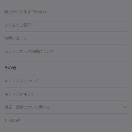
白玉点滴・白玉注射
高濃度ビタミンC点滴
美容内服
フォトフェイシャルM22
フラクショナルレーザー
レーザートーニ
購入から利用までの流れ
ング
ケミカルピーリング
プラセンタ注射
イオン導入
しみ・そばかす・肝斑
よくあるご質問
HIFU（ハイフ）
白玉点滴・白玉注射
高濃度ビタミンC点滴
フォトフェイシャル
レーザートーニング
ピコレーザートーニン
糸リフト
ボトックス
ボツリヌストキシン
エレクトロポレー
グ
フォトシルクプラス
美容内服
お問い合わせ
ション
ダーマペン
ピコフラクショナルレーザー
ピコレーザー
トーニング
ハイドラフェイシャル
マッサージピール
脂肪溶解
キレイパスへの掲載について
しわ・たるみ
注射
美容点滴・美容注射
フォトRF
PRP皮膚再生療法
脂肪
ヒアルロン酸注射
ボトックス注射
ボツリヌストキシン注射
水
冷却
医療脱毛（顔）
医療脱毛（全身）
医療脱毛（あし）
その他
光注射
PRP皮膚再生療法
RF治療（テノール）
スネコス注射
医療脱毛（VIO）
水光注射（ハリ・美肌）
レーザー治療（ハ
美容内服
キレイパスについて
リ・美肌）
光治療（フォトフェイシャルなど）
アートメイク
毛穴・ニキビ跡
BNLS
二重埋没
医療脱毛（背中）
医療脱毛（うで）
医療
キレイパスギフト
フラクショナルレーザー
ピコフラクショナルレーザー
ダーマペ
脱毛（脇）
にんにく注射
ピアス穴あけ
AGA
医療脱毛
ン
機器・薬剤について調べる
ハイドラフェイシャル
ベルベットスキン
ポテンツァ
美
（胸）
ほくろ・いぼ切除
レーザー治療（ほくろ・いぼ除去）
容内服
タトゥー除去
医療痩身
傷跡治療
医療脱毛（おなか）
疲
利用規約
薬剤
労回復点滴・疲労回復注射
くま治療
切開施術
デリケートゾー
リジェノックス
クレヴィエル
ファットインパクト
ヒアルロニ
ほくろ・いぼ