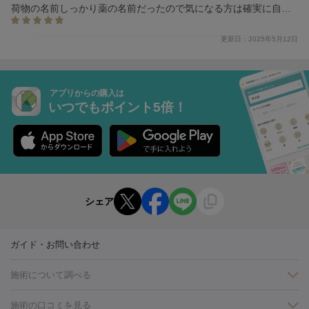
荷物の名前しっかり薬の名前だったので気になる方は確実に自分
がいる日とかに日付指定したほうがいいと思いました。
更新日：2025年5月12日
アプリからの購入は
いつでもポイント5倍！
シェア
ガイド・お問い合わせ
施術について調べる
施術の口コミを見る
美白