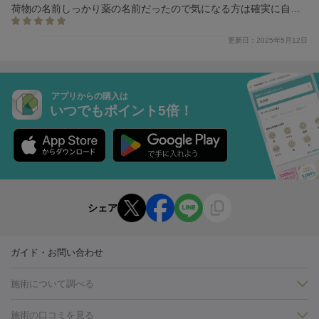
荷物の名前しっかり薬の名前だったので気になる方は確実に自分
がいる日とかに日付指定したほうがいいと思いました。
更新日：2025年5月12日
アプリからの購入は
いつでもポイント5倍！
シェア
ガイド・お問い合わせ
施術について調べる
施術の口コミを見る
美白