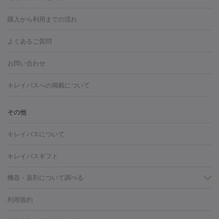
白玉点滴・白玉注射
高濃度ビタミンC点滴
美容内服
フォトフェイシャルM22
フラクショナルレーザー
レーザートーニ
購入から利用までの流れ
ング
ケミカルピーリング
プラセンタ注射
イオン導入
しみ・そばかす・肝斑
よくあるご質問
HIFU（ハイフ）
白玉点滴・白玉注射
高濃度ビタミンC点滴
フォトフェイシャル
レーザートーニング
ピコレーザートーニン
糸リフト
ボトックス
ボツリヌストキシン
エレクトロポレー
グ
フォトシルクプラス
美容内服
お問い合わせ
ション
ダーマペン
ピコフラクショナルレーザー
ピコレーザー
トーニング
ハイドラフェイシャル
マッサージピール
脂肪溶解
キレイパスへの掲載について
しわ・たるみ
注射
美容点滴・美容注射
フォトRF
PRP皮膚再生療法
脂肪
ヒアルロン酸注射
ボトックス注射
ボツリヌストキシン注射
水
冷却
医療脱毛（顔）
医療脱毛（全身）
医療脱毛（あし）
その他
光注射
PRP皮膚再生療法
RF治療（テノール）
スネコス注射
医療脱毛（VIO）
水光注射（ハリ・美肌）
レーザー治療（ハ
美容内服
キレイパスについて
リ・美肌）
光治療（フォトフェイシャルなど）
アートメイク
毛穴・ニキビ跡
BNLS
二重埋没
医療脱毛（背中）
医療脱毛（うで）
医療
キレイパスギフト
フラクショナルレーザー
ピコフラクショナルレーザー
ダーマペ
脱毛（脇）
にんにく注射
ピアス穴あけ
AGA
医療脱毛
ン
機器・薬剤について調べる
ハイドラフェイシャル
ベルベットスキン
ポテンツァ
美
（胸）
ほくろ・いぼ切除
レーザー治療（ほくろ・いぼ除去）
容内服
タトゥー除去
医療痩身
傷跡治療
医療脱毛（おなか）
疲
利用規約
薬剤
労回復点滴・疲労回復注射
くま治療
切開施術
デリケートゾー
リジェノックス
クレヴィエル
ファットインパクト
ヒアルロニ
ほくろ・いぼ