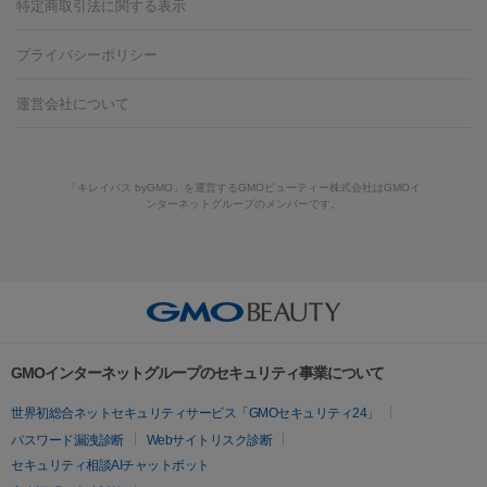
ンケア
ホワイトニング
わきが治療
カベリン
隆鼻術
医療
特定商取引法に関する表示
ダーゼ
サリチル酸マクロゴールピーリング
ボライト
幹細胞培
CO2レーザー
脱毛（お尻）
ショッピングリフト
ガミースマイル治療
レーザ
養上清液
プライバシーポリシー
ー治療（しみ・くすみ）
水光注射（しみ・くすみ）
RF治療
レ
小顔・フェイスライン
ーザー治療（毛穴・ニキビ跡）
涙袋ヒアルロン酸
顎ヒアルロン
機器
運営会社について
HIFU（ハイフ）
糸リフト
ショッピングリフト
酸
唇ヒアルロン酸注射
水光注射（毛穴・ニキビ跡）
鼻ヒアル
ルメッカ
プラズマシャワー
ウルトラセルQプラス
BBL光治
ロン酸注射
医療脱毛（うなじ）
ヒアルロン酸注射（豊胸）
レ
痩身・ダイエット
療
メディオスター
ジェネシス
ウルトラアクセント
ウルト
ーザー治療（黒ずみ）
医療脱毛（指）
ダイエット点滴・ ダイエ
脂肪溶解注射
BNLS・BNLS neo
カベリン
輪郭注射（MLM）
「キレイパス byGMO」を運営するGMOビューティー株式会社はGMOイ
ラフォーマー（ウルトラフォーマーⅢ）
サーマクール
イントラ
ンターネットグループのメンバーです。
ット注射
レーザーピーリング
レーザー治療（しみスポット照
脂肪冷却
セル
イントラジェン
QスイッチYAGレーザー
Qスイッチルビ
射）
ベルベットスキン
レーザー治療（赤み改善）
マイクロボ
ーレーザー
ヴァンキッシュ
ミラドライ
フォトRF
美肌
トックス（ボトックスリフト）
クリーニング
GLP-1
セラミッ
美容点滴
美容注射
ケミカルピーリング
マッサージピール
その他
ク治療
医療脱毛（ヒゲ）
ポテンツァ
トラネキサム酸
ジェ
イオン導入
エレクトロポレーション
レーザーピーリング
美
リードファインリフト
肩こり注射
ドラッグデリバリー（ポテン
ントルマックスプロ
イボ取り
シミ取り
シミ取り（皮膚科）
容内服
ツァ）
ハイドラジェントル
ルメッカ
ジェネシス
リジュラン
ラ
GMOインターネットグループのセキュリティ事業について
イムライト
Vビーム
シルファーム
スネコス
インモード
疲労回復・健康
世界初総合ネットセキュリティサービス「GMOセキュリティ24」
オリジオ
ミラノリピール
サーマジェン
リバースピール
パスワード漏洩診断
Webサイトリスク診断
プラセンタ注射
にんにく注射
オンダリフト
ジュベルック
ルビーフラクショナル
脂肪吸
セキュリティ相談AIチャットボット